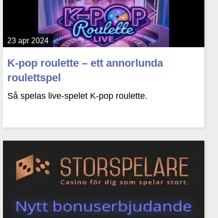
23 apr 2024
K-pop roulette – ett annorlunda
roulettspel
Så spelas live-spelet K-pop roulette.