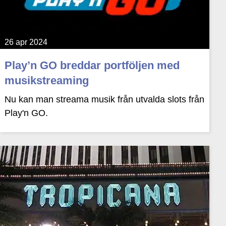
26 apr 2024
Play’n GO breddar portföljen med
musikstreaming
Nu kan man streama musik från utvalda slots från
Play'n GO.