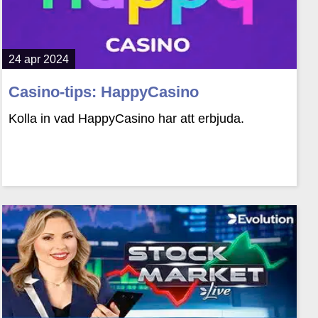
24 apr 2024
Casino-tips: HappyCasino
Kolla in vad HappyCasino har att erbjuda.