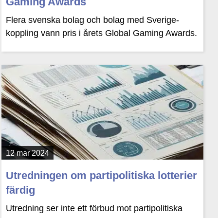
Gaming Awards
Flera svenska bolag och bolag med Sverige-
koppling vann pris i årets Global Gaming Awards.
12 mar 2024
Utredningen om partipolitiska lotterier
färdig
Utredning ser inte ett förbud mot partipolitiska