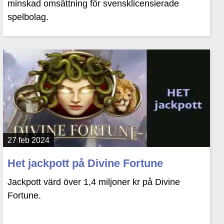
minskad omsättning för svensklicensierade
spelbolag.
27 feb 2024
Het jackpott på Divine Fortune
Jackpott värd över 1,4 miljoner kr på Divine
Fortune.