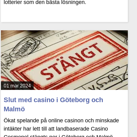
lotterier som den bästa lösningen.
01 mar 2024
Slut med casino i Göteborg och
Malmö
Ökat spelande på online casinon och minskade
intäkter har lett till att landbaserade Casino