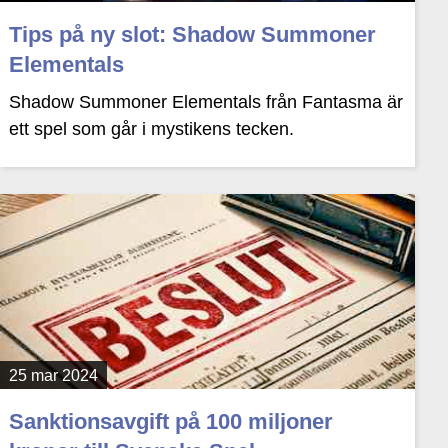
Tips på ny slot: Shadow Summoner
Elementals
Shadow Summoner Elementals från Fantasma är
ett spel som går i mystikens tecken.
25 mar 2024
Sanktionsavgift på 100 miljoner