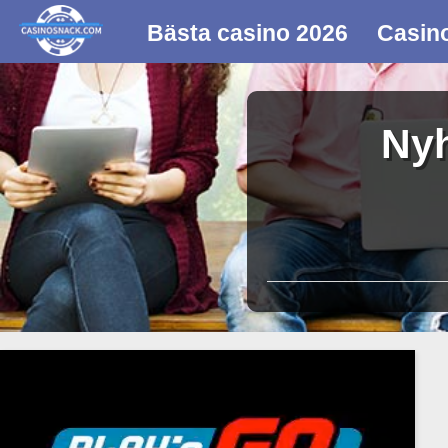
Bästa casino 2026
Casin
Nyh