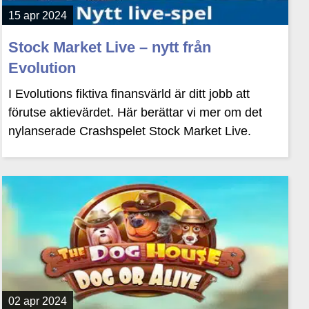
15 apr 2024
Stock Market Live – nytt från
Evolution
I Evolutions fiktiva finansvärld är ditt jobb att
förutse aktievärdet. Här berättar vi mer om det
nylanserade Crashspelet Stock Market Live.
02 apr 2024