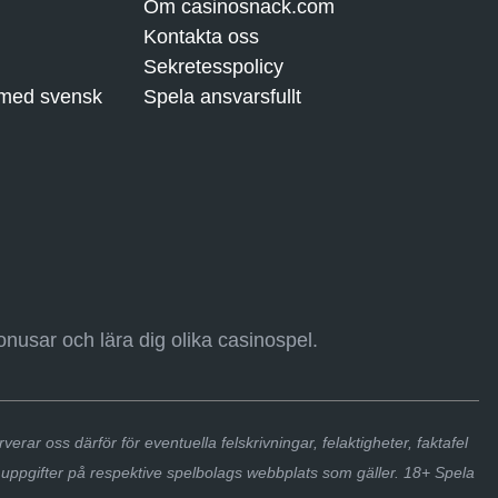
Om casinosnack.com
Kontakta oss
Sekretesspolicy
 med svensk
Spela ansvarsfullt
nusar och lära dig olika casinospel.
rar oss därför för eventuella felskrivningar, felaktigheter, faktafel
lla uppgifter på respektive spelbolags webbplats som gäller. 18+ Spela