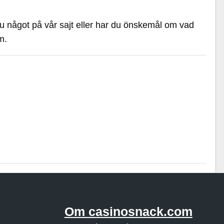
du något på vår sajt eller har du önskemål om vad
m.
Om casinosnack.com