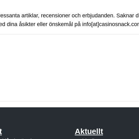
tressanta artiklar, recensioner och erbjudanden. Saknar 
d dina åsikter eller önskemål på info[at]casinosnack.co
t
Aktuellt