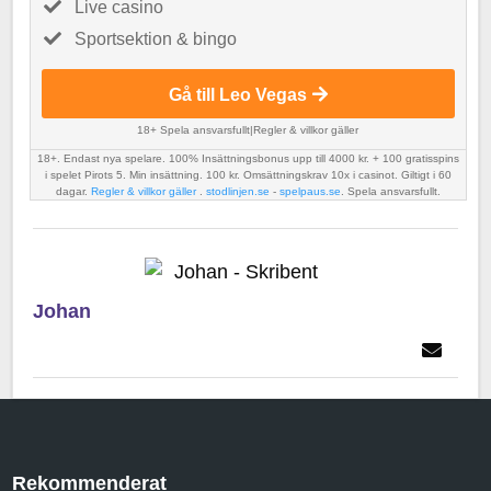
Live casino
Sportsektion & bingo
Gå till Leo Vegas
18+ Spela ansvarsfullt
|
Regler & villkor gäller
18+. Endast nya spelare. 100% Insättningsbonus upp till 4000 kr. + 100 gratisspins
i spelet Pirots 5. Min insättning. 100 kr. Omsättningskrav 10x i casinot. Giltigt i 60
dagar.
Regler & villkor gäller
.
stodlinjen.se
-
spelpaus.se
. Spela ansvarsfullt.
Johan
Rekommenderat