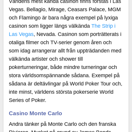
Världens mest kända casinon finns förstås i Las
Vegas. Bellagio, Mirage, Ceasars Palace, MGM
och Flamingo är bara några exempel på lyxiga
casinon som ligger längs välkända
The Strip i
Las Vegas
, Nevada. Casinon som porträtterats i
otaliga filmer och TV-serier genom åren och
som idag arrangerar allt från uppträdanden med
välkända artister och shower till
pokerturneringar, både mindre turneringar och
stora världsomspännande sådana. Exempel på
sådana är deltävlingar på World Poker Tour och,
inte minst, världens största pokerserie World
Series of Poker.
Casino Monte Carlo
Andra tänker på Monte Carlo och den franska