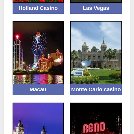
Holland Casino
Las Vegas
Macau
Monte Carlo casino