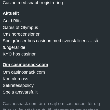
Casino med snabb registrering
Aktuellt
Gold Blitz
Gates of Olympus
Casinorecensioner
Spelgränser hos casinon med svensk licens – så
fungerar de
KYC hos casinon
Om casinosnack.com
Om casinosnack.com
Kontakta oss
Sekretesspolicy
Spela ansvarsfullt
Casinosnack.com är en sajt om casinospel för dig