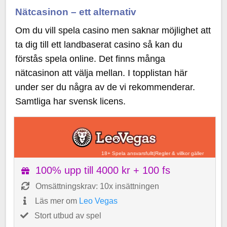
Nätcasinon – ett alternativ
Om du vill spela casino men saknar möjlighet att
ta dig till ett landbaserat casino så kan du
förstås spela online. Det finns många
nätcasinon att välja mellan. I topplistan här
under ser du några av de vi rekommenderar.
Samtliga har svensk licens.
18+ Spela ansvarsfullt
|
Regler & villkor gäller
100% upp till 4000 kr + 100 fs
Omsättningskrav: 10x insättningen
Läs mer om
Leo Vegas
Stort utbud av spel