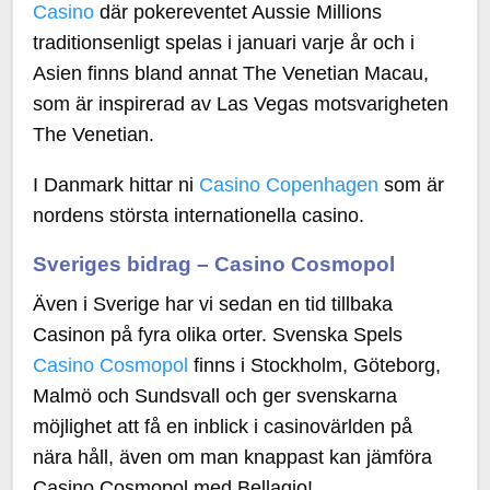
Casino
där pokereventet Aussie Millions
traditionsenligt spelas i januari varje år och i
Asien finns bland annat The Venetian Macau,
som är inspirerad av Las Vegas motsvarigheten
The Venetian.
I Danmark hittar ni
Casino Copenhagen
som är
nordens största internationella casino.
Sveriges bidrag – Casino Cosmopol
Även i Sverige har vi sedan en tid tillbaka
Casinon på fyra olika orter. Svenska Spels
Casino Cosmopol
finns i Stockholm, Göteborg,
Malmö och Sundsvall och ger svenskarna
möjlighet att få en inblick i casinovärlden på
nära håll, även om man knappast kan jämföra
Casino Cosmopol med Bellagio!