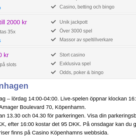
Casino, betting och bingo
o
ll 2000 kr
Unik jackpott
Över 3000 spel
tas 35x
Massor av speltillverkare
s
0 kr
Stort casino
Exklusiva spel
på slots
Odds, poker & bingo
enhagen
g – lördag 14:00-04:00. Live-spelen öppnar klockan 16:0
 Amager Boulevard 70, Köpenhamn.
13.30 och 04.30 för parkeringen. Visa din parkeringsbilj
K, efter 16:00 kostar det 95 DKK. På onsdagar kan du g
priser finns på Casino Köpenhamns webbsida.