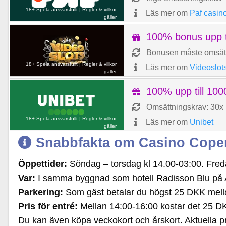
18+ Spela ansvarsfullt
|
Regler & villkor
Läs mer om
Paf casin
gäller
100% bonus upp ti
Bonusen måste omsät
18+ Spela ansvarsfullt
|
Regler & villkor
Läs mer om
Videoslot
gäller
100% upp till 100
Omsättningskrav: 30x 
18+ Spela ansvarsfullt
|
Regler & villkor
Läs mer om
Unibet
gäller
Snabbfakta om Casino Cop
Öppettider:
Söndag – torsdag kl 14.00-03:00. Freda
Var:
I samma byggnad som hotell Radisson Blu på
Parkering:
Som gäst betalar du högst 25 DKK mellan 
Pris för entré:
Mellan 14:00-16:00 kostar det 25 DK
Du kan även köpa veckokort och årskort. Aktuella 