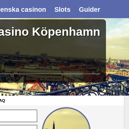
enska casinon
Slots
Guider
Casino Köpenhamn
AQ