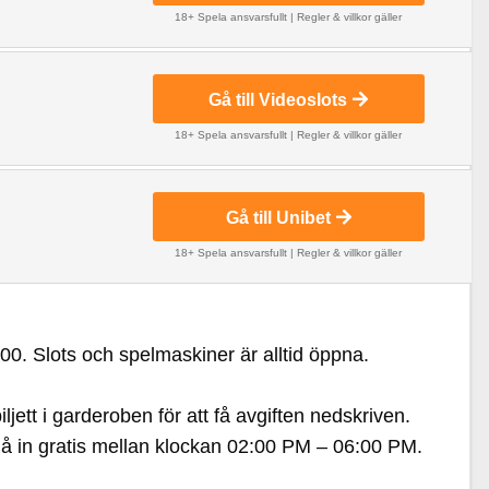
18+ Spela ansvarsfullt
|
Regler & villkor gäller
Gå till Videoslots
18+ Spela ansvarsfullt
|
Regler & villkor gäller
Gå till Unibet
18+ Spela ansvarsfullt
|
Regler & villkor gäller
0. Slots och spelmaskiner är alltid öppna.
ett i garderoben för att få avgiften nedskriven.
å in gratis mellan klockan 02:00 PM – 06:00 PM.