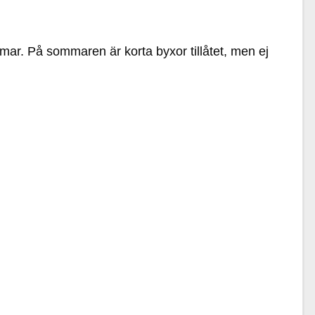
rmar. På sommaren är korta byxor tillåtet, men ej