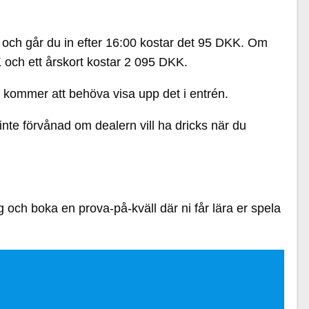
 och går du in efter 16:00 kostar det 95 DKK. Om
K och ett årskort kostar 2 095 DKK.
u kommer att behöva visa upp det i entrén.
 inte förvånad om dealern vill ha dricks när du
ch boka en prova-på-kväll där ni får lära er spela