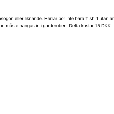
sögon eller liknande. Herrar bör inte bära T-shirt utan a
 utan måste hängas in i garderoben. Detta kostar 15 DKK.