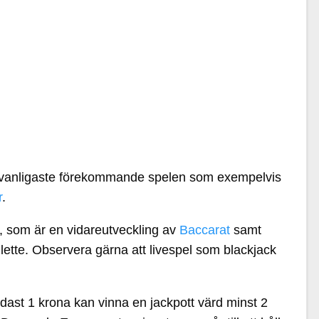
 vanligaste förekommande spelen som exempelvis
r
.
, som är en vidareutveckling av
Baccarat
samt
ette. Observera gärna att livespel som blackjack
ast 1 krona kan vinna en jackpott värd minst 2