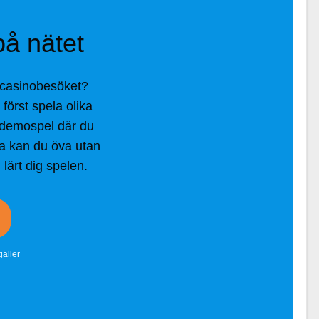
på nätet
n casinobesöket?
först spela olika
 demospel där du
ta kan du öva utan
lärt dig spelen.
gäller