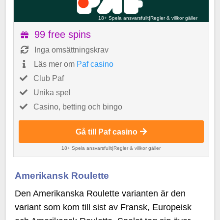
18+ Spela ansvarsfullt
|
Regler & villkor gäller
99 free spins
Inga omsättningskrav
Läs mer om
Paf casino
Club Paf
Unika spel
Casino, betting och bingo
Gå till Paf casino
18+ Spela ansvarsfullt
|
Regler & villkor gäller
Amerikansk Roulette
Den Amerikanska Roulette varianten är den
variant som kom till sist av Fransk, Europeisk