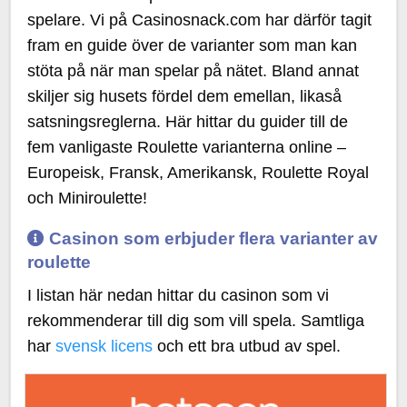
spelare. Vi på Casinosnack.com har därför tagit
fram en guide över de varianter som man kan
stöta på när man spelar på nätet. Bland annat
skiljer sig husets fördel dem emellan, likaså
satsningsreglerna. Här hittar du guider till de
fem vanligaste Roulette varianterna online –
Europeisk, Fransk, Amerikansk, Roulette Royal
och Miniroulette!
Casinon som erbjuder flera varianter av
roulette
I listan här nedan hittar du casinon som vi
rekommenderar till dig som vill spela. Samtliga
har
svensk licens
och ett bra utbud av spel.