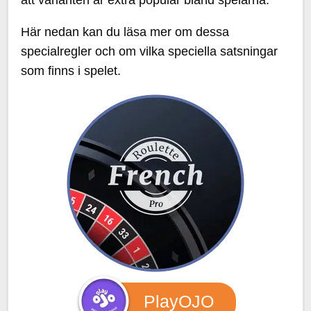
att varianten är extra populär bland spelarna.
Här nedan kan du läsa mer om dessa
specialregler och om vilka speciella satsningar
som finns i spelet.
PlayOJO