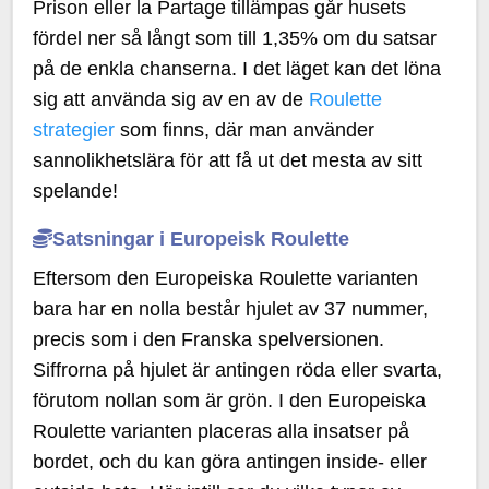
Prison eller la Partage tillämpas går husets
fördel ner så långt som till 1,35% om du satsar
på de enkla chanserna. I det läget kan det löna
sig att använda sig av en av de
Roulette
strategier
som finns, där man använder
sannolikhetslära för att få ut det mesta av sitt
spelande!
Satsningar i Europeisk Roulette
Eftersom den Europeiska Roulette varianten
bara har en nolla består hjulet av 37 nummer,
precis som i den Franska spelversionen.
Siffrorna på hjulet är antingen röda eller svarta,
förutom nollan som är grön. I den Europeiska
Roulette varianten placeras alla insatser på
bordet, och du kan göra antingen inside- eller