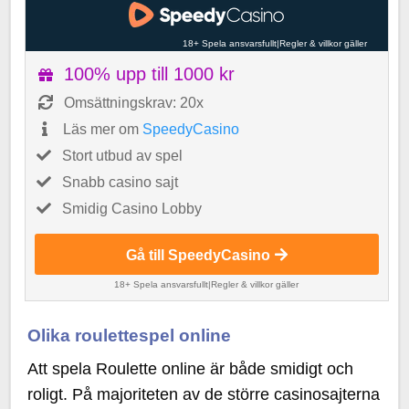
18+ Spela ansvarsfullt
|
Regler & villkor gäller
100% upp till 1000 kr
Omsättningskrav: 20x
Läs mer om
SpeedyCasino
Stort utbud av spel
Snabb casino sajt
Smidig Casino Lobby
Gå till SpeedyCasino
18+ Spela ansvarsfullt
|
Regler & villkor gäller
Olika roulettespel online
Att spela Roulette online är både smidigt och
roligt. På majoriteten av de större casinosajterna