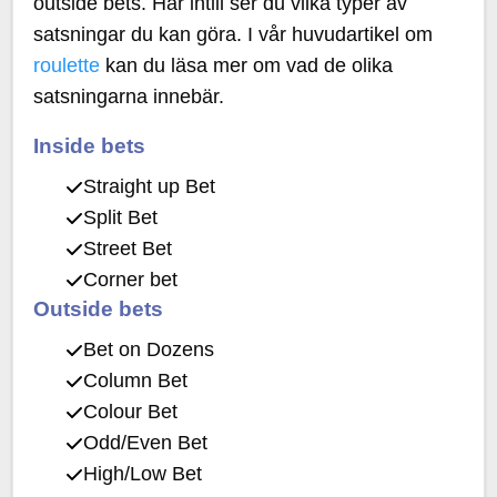
outside bets. Här intill ser du vilka typer av
satsningar du kan göra. I vår huvudartikel om
roulette
kan du läsa mer om vad de olika
satsningarna innebär.
Inside bets
Straight up Bet
Split Bet
Street Bet
Corner bet
Outside bets
Bet on Dozens
Column Bet
Colour Bet
Odd/Even Bet
High/Low Bet