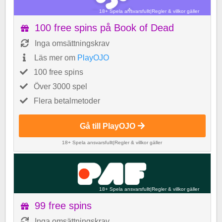
18+ Spela ansvarsfullt
|
Regler & villkor gäller
100 free spins på Book of Dead
Inga omsättningskrav
Läs mer om
PlayOJO
100 free spins
Över 3000 spel
Flera betalmetoder
Gå till PlayOJO
18+ Spela ansvarsfullt
|
Regler & villkor gäller
18+ Spela ansvarsfullt
|
Regler & villkor gäller
99 free spins
Inga omsättningskrav