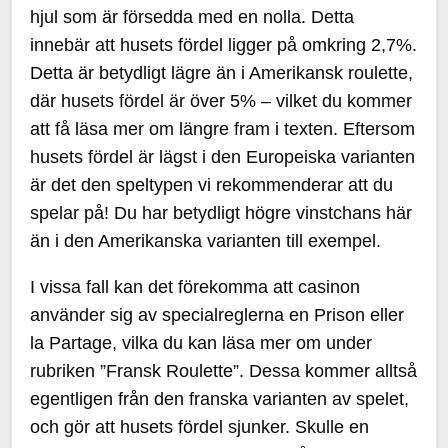
hjul som är försedda med en nolla. Detta
innebär att husets fördel ligger på omkring 2,7%.
Detta är betydligt lägre än i Amerikansk roulette,
där husets fördel är över 5% – vilket du kommer
att få läsa mer om längre fram i texten. Eftersom
husets fördel är lägst i den Europeiska varianten
är det den speltypen vi rekommenderar att du
spelar på! Du har betydligt högre vinstchans här
än i den Amerikanska varianten till exempel.
I vissa fall kan det förekomma att casinon
använder sig av specialreglerna en Prison eller
la Partage, vilka du kan läsa mer om under
rubriken ”Fransk Roulette”. Dessa kommer alltså
egentligen från den franska varianten av spelet,
och gör att husets fördel sjunker. Skulle en