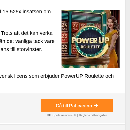
ll 15 525x insatsen om
 Trots att det kan verka
 än det vanliga tack vare
s till storvinster.
d svensk licens som erbjuder PowerUP Roulette och
Gå till Paf casino
18+ Spela ansvarsfullt
|
Regler & villkor gäller