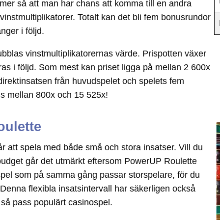
er så att man har chans att komma till en andra
nstmultiplikatorer. Totalt kan det bli fem bonusrundor
er i följd.
blas vinstmultiplikatorernas värde. Prispotten växer
s i följd. Som mest kan priset ligga på mellan 2 600x
direktinsatsen från huvudspelet och spelets fem
ns mellan 800x och 15 525x!
oulette
r att spela med både små och stora insatser. Vill du
elbudget går det utmärkt eftersom PowerUP Roulette
ett spel som på samma gång passar storspelare, för du
Denna flexibla insatsintervall har säkerligen också
tt så pass populärt casinospel.