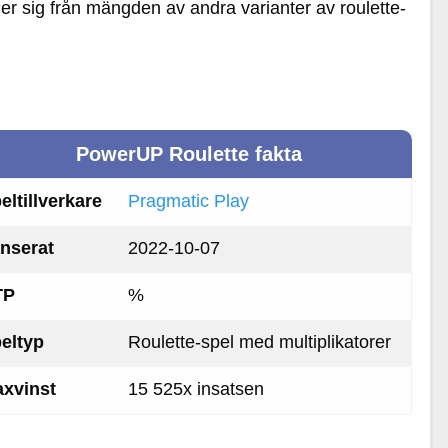
er sig från mängden av andra varianter av roulette-
PowerUP Roulette fakta
eltillverkare
Pragmatic Play
nserat
2022-10-07
TP
%
eltyp
Roulette-spel med multiplikatorer
xvinst
15 525x insatsen