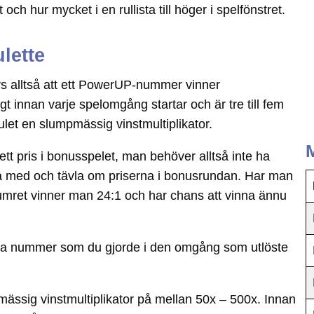
h hur mycket i en rullista till höger i spelfönstret.
lette
vs alltså att ett PowerUP-nummer vinner
nnan varje spelomgång startar och är tre till fem
et en slumpmässig vinstmultiplikator.
ett pris i bonusspelet, man behöver alltså inte ha
a med och tävla om priserna i bonusrundan. Har man
mret vinner man 24:1 och har chans att vinna ännu
ma nummer som du gjorde i den omgång som utlöste
ässig vinstmultiplikator på mellan 50x – 500x. Innan