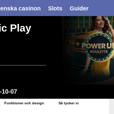
enska casinon
Slots
Guider
c Play
-10-07
Funktioner och design
Så tycker vi