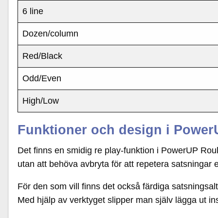
6 line
Dozen/column
Red/Black
Odd/Even
High/Low
Funktioner och design i Power
Det finns en smidig re play-funktion i PowerUP Roule
utan att behöva avbryta för att repetera satsningar e
För den som vill finns det också färdiga satsningsalt
Med hjälp av verktyget slipper man själv lägga ut in