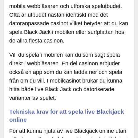
mobila webbläsaren och utforska spelutbudet.
Ofta är utbudet nästan identiskt med det
datoranpassade casinot vilket betyder att du kan
spela Black Jack i mobilen eller surfplattan hos
de allra flesta casinon.
Vill du spela i mobilen kan du som sagt spela
direkt i webbläsaren. En del casinon erbjuder
också en app som du kan ladda ner och spela
från om du vill. I mobilcasinot brukar du kunna
hitta både live Black Jack och datoriserade
varianter av spelet.
Tekniska krav för att spela live Blackjack
online
För att kunna njuta av live Blackjack online utan