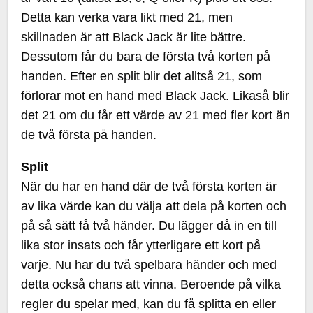
Detta kan verka vara likt med 21, men
skillnaden är att Black Jack är lite bättre.
Dessutom får du bara de första två korten på
handen. Efter en split blir det alltså 21, som
förlorar mot en hand med Black Jack. Likaså blir
det 21 om du får ett värde av 21 med fler kort än
de två första på handen.
Split
När du har en hand där de två första korten är
av lika värde kan du välja att dela på korten och
på så sätt få två händer. Du lägger då in en till
lika stor insats och får ytterligare ett kort på
varje. Nu har du två spelbara händer och med
detta också chans att vinna. Beroende på vilka
regler du spelar med, kan du få splitta en eller