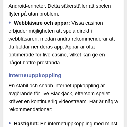
Android-enheter. Detta säkerställer att spelen
flyter på utan problem.
Webbläsare och appar:
Vissa casinon
erbjuder möjligheten att spela direkt i
webbläsaren, medan andra rekommenderar att
du laddar ner deras app. Appar är ofta
optimerade för live casino, vilket kan ge en
något bättre prestanda.
Internetuppkoppling
En stabil och snabb internetuppkoppling är
avgörande för live Blackjack, eftersom spelet
kräver en kontinuerlig videostream. Här är några
rekommendationer:
Hastighet:
En internetuppkoppling med minst