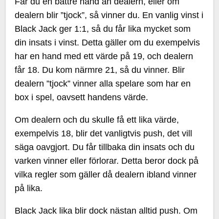
Får du en bättre hand än dealern, eller om
dealern blir ”tjock”, så vinner du. En vanlig vinst i
Black Jack ger 1:1, så du får lika mycket som
din insats i vinst. Detta gäller om du exempelvis
har en hand med ett värde på 19, och dealern
får 18. Du kom närmre 21, så du vinner. Blir
dealern ”tjock” vinner alla spelare som har en
box i spel, oavsett handens värde.
Om dealern och du skulle få ett lika värde,
exempelvis 18, blir det vanligtvis push, det vill
säga oavgjort. Du får tillbaka din insats och du
varken vinner eller förlorar. Detta beror dock på
vilka regler som gäller då dealern ibland vinner
på lika.
Black Jack lika blir dock nästan alltid push. Om