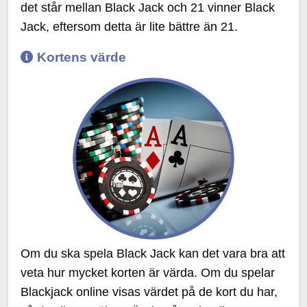
det står mellan Black Jack och 21 vinner Black
Jack, eftersom detta är lite bättre än 21.
Kortens värde
Om du ska spela Black Jack kan det vara bra att
veta hur mycket korten är värda. Om du spelar
Blackjack online visas värdet på de kort du har,