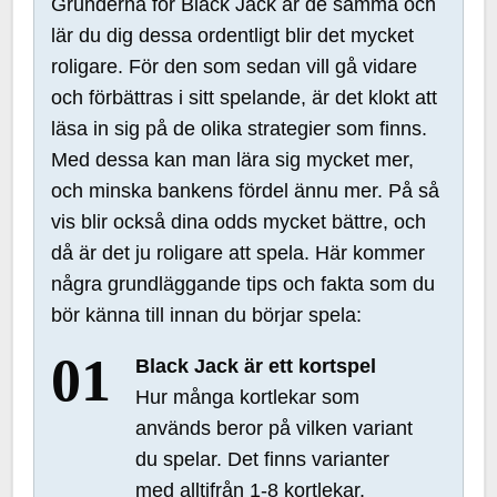
Grunderna för Black Jack är de samma och
lär du dig dessa ordentligt blir det mycket
roligare. För den som sedan vill gå vidare
och förbättras i sitt spelande, är det klokt att
läsa in sig på de olika strategier som finns.
Med dessa kan man lära sig mycket mer,
och minska bankens fördel ännu mer. På så
vis blir också dina odds mycket bättre, och
då är det ju roligare att spela. Här kommer
några grundläggande tips och fakta som du
bör känna till innan du börjar spela:
Black Jack är ett kortspel
Hur många kortlekar som
används beror på vilken variant
du spelar. Det finns varianter
med alltifrån 1-8 kortlekar.