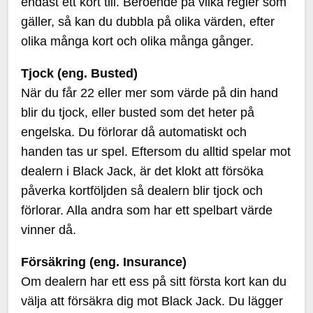
endast ett kort till. Beroende på vilka regler som
gäller, så kan du dubbla på olika värden, efter
olika många kort och olika många gånger.
Tjock (eng. Busted)
När du får 22 eller mer som värde på din hand
blir du tjock, eller busted som det heter på
engelska. Du förlorar då automatiskt och
handen tas ur spel. Eftersom du alltid spelar mot
dealern i Black Jack, är det klokt att försöka
påverka kortföljden så dealern blir tjock och
förlorar. Alla andra som har ett spelbart värde
vinner då.
Försäkring (eng. Insurance)
Om dealern har ett ess på sitt första kort kan du
välja att försäkra dig mot Black Jack. Du lägger