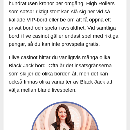
hundratusen kronor per omgång. High Rollers
som satsar riktigt stort kan slå sig ner vid så
kallade VIP-bord eller be om att få öppna ett
privat bord och spela i avskildhet. Vid samtliga
bord i live casinot gäller endast spel med riktiga
pengar, så du kan inte provspela gratis.
I live casinot hittar du vanligtvis många olika
Black Jack bord. Ofta är det insatsgränserna
som skiljer de olika borden åt, men det kan
också finnas olika varianter av Black Jack att
välja mellan bland livespelen.