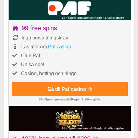
18+ Spela ansvarsfullt
|
Regler & villkor gäller
99 free spins
Inga omsättningskrav
Läs mer om
Paf casino
Club Paf
Unika spel
Casino, betting och bingo
Gå till Paf casino
18+ Spela ansvarsfullt
|
Regler & villkor gäller
18+ Spela ansvarsfullt
|
Regler & villkor gäller