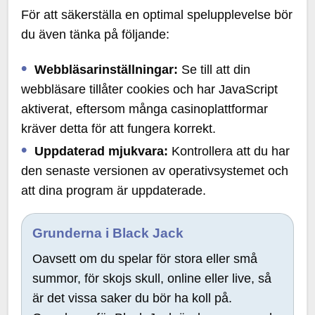
För att säkerställa en optimal spelupplevelse bör
du även tänka på följande:
Webbläsarinställningar:
Se till att din
webbläsare tillåter cookies och har JavaScript
aktiverat, eftersom många casinoplattformar
kräver detta för att fungera korrekt.
Uppdaterad mjukvara:
Kontrollera att du har
den senaste versionen av operativsystemet och
att dina program är uppdaterade.
Grunderna i Black Jack
Oavsett om du spelar för stora eller små
summor, för skojs skull, online eller live, så
är det vissa saker du bör ha koll på.