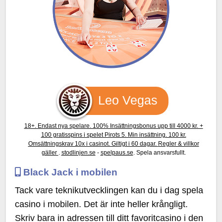
Leo Vegas
18+. Endast nya spelare. 100% Insättningsbonus upp till 4000 kr. +
100 gratisspins i spelet Pirots 5. Min insättning. 100 kr.
Omsättningskrav 10x i casinot. Giltigt i 60 dagar.
Regler & villkor
gäller
.
stodlinjen.se
-
spelpaus.se
. Spela ansvarsfullt.
Black Jack i mobilen
Tack vare teknikutvecklingen kan du i dag spela
casino i mobilen. Det är inte heller krångligt.
Skriv bara in adressen till ditt favoritcasino i den