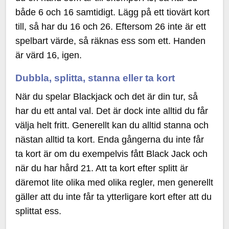
både 6 och 16 samtidigt. Lägg på ett tiovärt kort
till, så har du 16 och 26. Eftersom 26 inte är ett
spelbart värde, så räknas ess som ett. Handen
är värd 16, igen.
Dubbla, splitta, stanna eller ta kort
När du spelar Blackjack och det är din tur, så
har du ett antal val. Det är dock inte alltid du får
välja helt fritt. Generellt kan du alltid stanna och
nästan alltid ta kort. Enda gångerna du inte får
ta kort är om du exempelvis fått Black Jack och
när du har hård 21. Att ta kort efter splitt är
däremot lite olika med olika regler, men generellt
gäller att du inte får ta ytterligare kort efter att du
splittat ess.