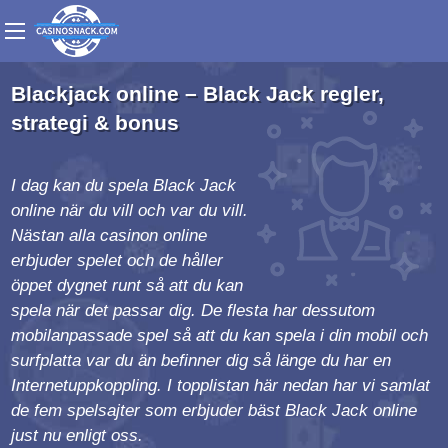
Blackjack online – Black Jack regler,
strategi & bonus
I dag kan du spela Black Jack
online när du vill och var du vill.
Nästan alla casinon online
erbjuder spelet och de håller
öppet dygnet runt så att du kan
spela när det passar dig. De flesta har dessutom
mobilanpassade spel så att du kan spela i din mobil och
surfplatta var du än befinner dig så länge du har en
Internetuppkoppling. I topplistan här nedan har vi samlat
de fem spelsajter som erbjuder bäst Black Jack online
just nu enligt oss.