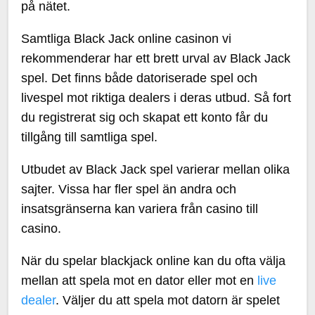
på nätet.
Samtliga Black Jack online casinon vi
rekommenderar har ett brett urval av Black Jack
spel. Det finns både datoriserade spel och
livespel mot riktiga dealers i deras utbud. Så fort
du registrerat sig och skapat ett konto får du
tillgång till samtliga spel.
Utbudet av Black Jack spel varierar mellan olika
sajter. Vissa har fler spel än andra och
insatsgränserna kan variera från casino till
casino.
När du spelar blackjack online kan du ofta välja
mellan att spela mot en dator eller mot en
live
dealer
. Väljer du att spela mot datorn är spelet