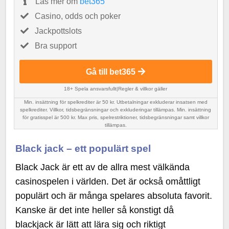
Läs mer om
bet365
Casino, odds och poker
Jackpottslots
Bra support
Gå till bet365
18+ Spela ansvarsfullt
|
Regler & villkor gäller
Min. insättning för spelkrediter är 50 kr. Utbetalningar exkluderar insatsen med
spelkrediter. Villkor, tidsbegränsningar och exkluderingar tillämpas. Min. insättning
för gratisspel är 500 kr. Max pris, spelrestriktioner, tidsbegränsningar samt villkor
tillämpas.
Black jack – ett populärt spel
Black Jack är ett av de allra mest välkända
casinospelen i världen. Det är också omåttligt
populärt och är många spelares absoluta favorit.
Kanske är det inte heller så konstigt då
blackjack är lätt att lära sig och riktigt