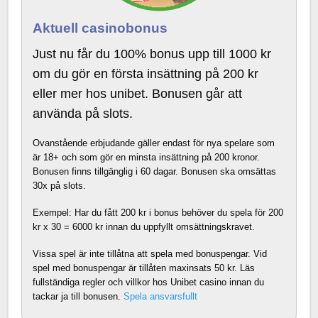
Aktuell casinobonus
Just nu får du 100% bonus upp till 1000 kr
om du gör en första insättning på 200 kr
eller mer hos unibet. Bonusen går att
använda på slots.
Ovanstående erbjudande gäller endast för nya spelare som
är 18+ och som gör en minsta insättning på 200 kronor.
Bonusen finns tillgänglig i 60 dagar. Bonusen ska omsättas
30x på slots.
Exempel: Har du fått 200 kr i bonus behöver du spela för 200
kr x 30 = 6000 kr innan du uppfyllt omsättningskravet.
Vissa spel är inte tillåtna att spela med bonuspengar. Vid
spel med bonuspengar är tillåten maxinsats 50 kr. Läs
fullständiga regler och villkor hos Unibet casino innan du
tackar ja till bonusen.
Spela ansvarsfullt