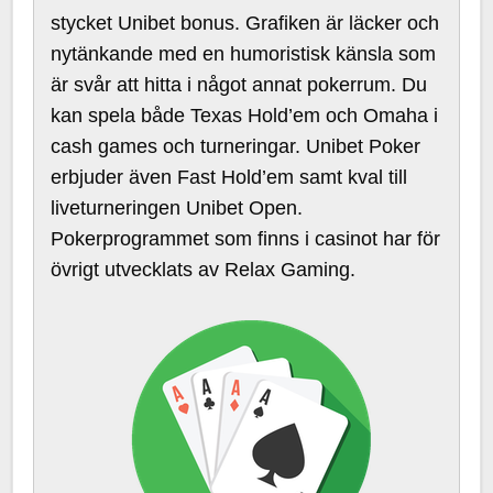
stycket Unibet bonus. Grafiken är läcker och
nytänkande med en humoristisk känsla som
är svår att hitta i något annat pokerrum. Du
kan spela både Texas Hold’em och Omaha i
cash games och turneringar. Unibet Poker
erbjuder även Fast Hold’em samt kval till
liveturneringen Unibet Open.
Pokerprogrammet som finns i casinot har för
övrigt utvecklats av Relax Gaming.