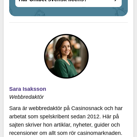
Sara Isaksson
Webbredaktör
Sara är webbredaktör på Casinosnack och har
arbetat som spelskribent sedan 2012. Här på
sajten skriver hon artiklar, nyheter, guider och
recensioner om allt som rör casinomarknaden.