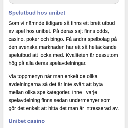
Spelutbud hos unibet
Som vi nämnde tidigare så finns ett brett utbud
av spel hos unibet. På deras sajt finns odds,
casino, poker och bingo. Få andra spelbolag på
den svenska marknaden har ett så heltäckande
spelutbud att locka med. Kvaliteten är dessutom
hög på alla deras spelavdelningar.
Via toppmenyn når man enkelt de olika
avdelningarna så det är inte svårt att byta
mellan olika spelkategorier. Inne i varje
spelavdelning finns sedan undermenyer som
gör det enkelt att hitta det man är intresserad av.
Unibet casino