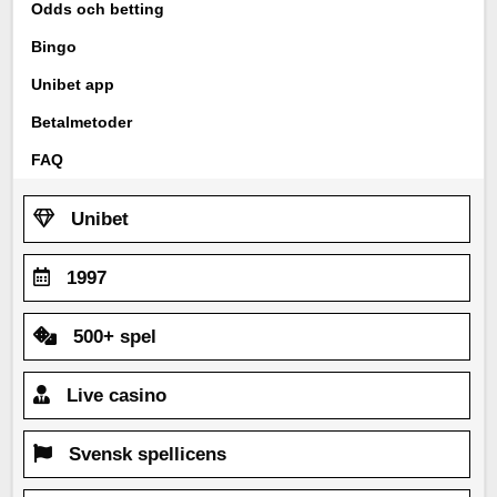
Odds och betting
Bingo
Unibet app
Betalmetoder
FAQ
Unibet
1997
500+ spel
Live casino
Svensk spellicens