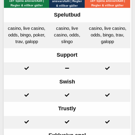
18+ Spela ansvarsfullt
|
18+ Spela ansvarsfullt
|
ansvarsfullt
|
Regler
Regler & villkor gäller
Regler & villkor gäller
& villkor gäller
Spelutbud
casino, live casino,
casino, live
casino, live casino,
odds, bingo, poker,
casino, odds,
odds, bingo, trav,
trav, galopp
slingo
galopp
Support
Swish
Trustly