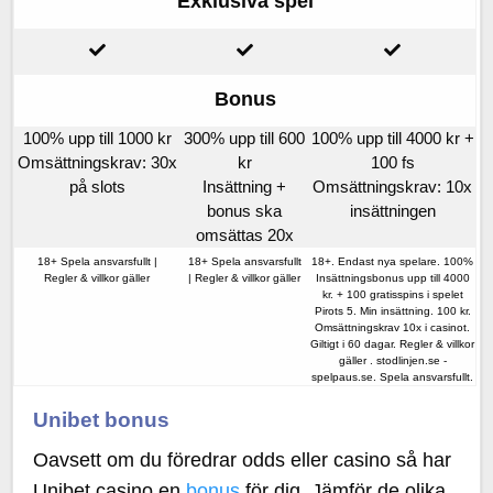
Exklusiva spel
Bonus
100% upp till 1000 kr
300% upp till 600
100% upp till 4000 kr +
Omsättningskrav: 30x
kr
100 fs
på slots
Insättning +
Omsättningskrav: 10x
bonus ska
insättningen
omsättas 20x
18+ Spela ansvarsfullt
|
18+ Spela ansvarsfullt
18+. Endast nya spelare. 100%
Regler & villkor gäller
|
Regler & villkor gäller
Insättningsbonus upp till 4000
kr. + 100 gratisspins i spelet
Pirots 5. Min insättning. 100 kr.
Omsättningskrav 10x i casinot.
Giltigt i 60 dagar.
Regler & villkor
gäller
.
stodlinjen.se
-
spelpaus.se
. Spela ansvarsfullt.
Unibet bonus
Oavsett om du föredrar odds eller casino så har
Unibet casino en
bonus
för dig. Jämför de olika