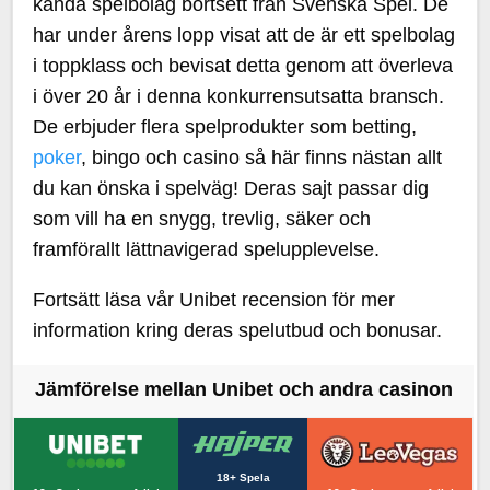
kända spelbolag bortsett från Svenska Spel. De
har under årens lopp visat att de är ett spelbolag
i toppklass och bevisat detta genom att överleva
i över 20 år i denna konkurrensutsatta bransch.
De erbjuder flera spelprodukter som betting,
poker
, bingo och casino så här finns nästan allt
du kan önska i spelväg! Deras sajt passar dig
som vill ha en snygg, trevlig, säker och
framförallt lättnavigerad spelupplevelse.
Fortsätt läsa vår Unibet recension för mer
information kring deras spelutbud och bonusar.
Jämförelse mellan Unibet och andra casinon
18+ Spela