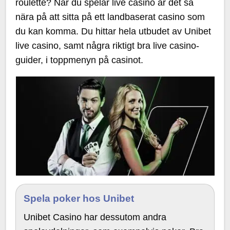
roulette? När du spelar live casino är det så
nära på att sitta på ett landbaserat casino som
du kan komma. Du hittar hela utbudet av Unibet
live casino, samt några riktigt bra live casino-
guider, i toppmenyn på casinot.
Spela poker hos Unibet
Unibet Casino har dessutom andra