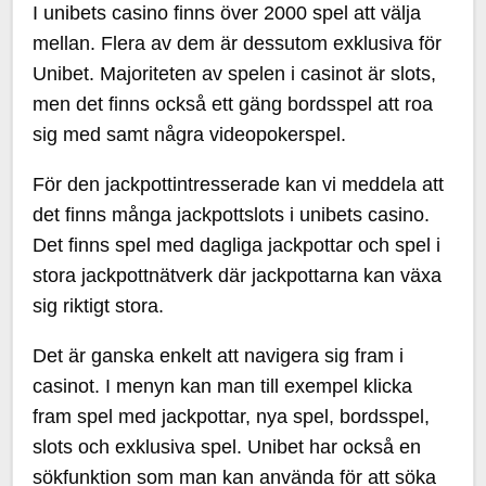
I unibets casino finns över 2000 spel att välja
mellan. Flera av dem är dessutom exklusiva för
Unibet. Majoriteten av spelen i casinot är slots,
men det finns också ett gäng bordsspel att roa
sig med samt några videopokerspel.
För den jackpottintresserade kan vi meddela att
det finns många jackpottslots i unibets casino.
Det finns spel med dagliga jackpottar och spel i
stora jackpottnätverk där jackpottarna kan växa
sig riktigt stora.
Det är ganska enkelt att navigera sig fram i
casinot. I menyn kan man till exempel klicka
fram spel med jackpottar, nya spel, bordsspel,
slots och exklusiva spel. Unibet har också en
sökfunktion som man kan använda för att söka