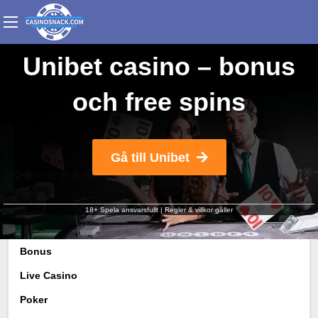
Unibet casino – bonus
och free spins
Gå till Unibet
18+ Spela ansvarsfullt
|
Regler & villkor gäller
Bonus
Live Casino
Poker