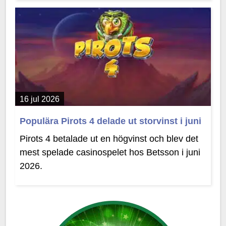
16 jul 2026
Populära Pirots 4 delade ut storvinst i juni
Pirots 4 betalade ut en högvinst och blev det
mest spelade casinospelet hos Betsson i juni
2026.