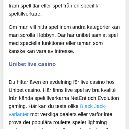
fram speltitlar eller spel från en specifik
speltillverkare.
Om man vill hitta spel inom andra kategorier kan
man scrolla i lobbyn. Där har unibet samlat spel
med speciella funktioner eller teman som
kanske kan vara av intresse.
Unibet live casino
Du hittar även en avdelning för live casino hos
Unibet casino. Här finns live spel av bra kvalité
från kända speltillverkarna NetEnt och Evolution
gaming. Här kan du testa olika
Black Jack-
varianter
mot verkliga dealers eller varför inte
prova det populära roulette-spelet lightning