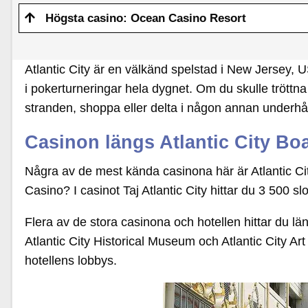
Högsta casino: Ocean Casino Resort
Atlantic City är en välkänd spelstad i New Jersey,
i pokerturneringar hela dygnet. Om du skulle tröttna
stranden, shoppa eller delta i någon annan underhål
Casinon längs Atlantic City Bo
Några av de mest kända casinona här är Atlantic City
Casino? I casinot Taj Atlantic City hittar du 3 500 s
Flera av de stora casinona och hotellen hittar du l
Atlantic City Historical Museum och Atlantic City Art
hotellens lobbys.