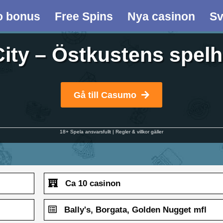
o bonus
Free Spins
Nya casinon
Sv
 City – Östkustens spel
Gå till Casumo
18+ Spela ansvarsfullt
|
Regler & villkor gäller
Ca 10 casinon
Bally's, Borgata, Golden Nugget mfl