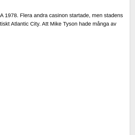
 USA 1978. Flera andra casinon startade, men stadens
skt Atlantic City. Att Mike Tyson hade många av