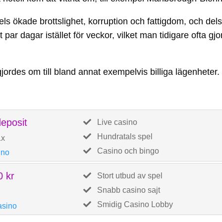
ls ökade brottslighet, korruption och fattigdom, och dels
 par dagar istället för veckor, vilket man tidigare ofta gj
jordes om till bland annat exempelvis billiga lägenheter.
deposit
Live casino
Hundratals spel
1x
Casino och bingo
ino
0 kr
Stort utbud av spel
Snabb casino sajt
Smidig Casino Lobby
sino