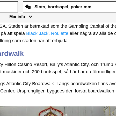
Slots, bordsspel, poker mm
Mer info
 USA. Staden är betraktad som the Gambling Capital of th
 på att spela
Black Jack
,
Roulette
eller några av alla de 
lning som staden har att erbjuda.
ardwalk
 Hilton Casino Resort, Bally’s Atlantic City, och Trump 
lottmaskiner och 200 bordsspel, så här har du förmodligen 
ängs Atlantic City Boardwalk. Längs boardwalken finns äv
 Center. Ursprungligen byggdes den första boardwalken i A