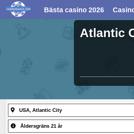
Bästa casino 2026
Casin
Atlantic
USA, Atlantic City
Åldersgräns 21 år