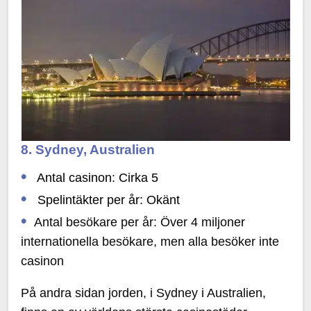
8. Sydney, Australien
Antal casinon: Cirka 5
Spelintäkter per år: Okänt
Antal besökare per år: Över 4 miljoner
internationella besökare, men alla besöker inte
casinon
På andra sidan jorden, i Sydney i Australien,