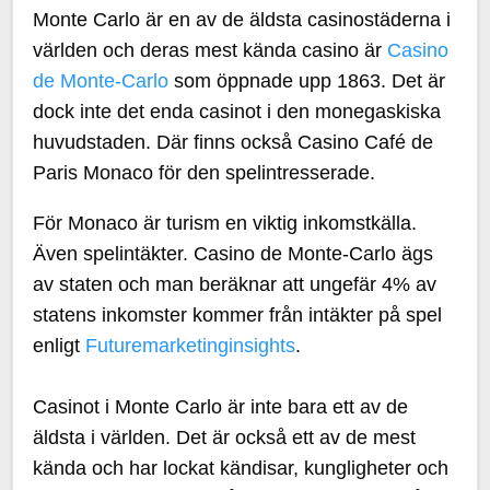
Monte Carlo är en av de äldsta casinostäderna i
världen och deras mest kända casino är
Casino
de Monte-Carlo
som öppnade upp 1863. Det är
dock inte det enda casinot i den monegaskiska
huvudstaden. Där finns också Casino Café de
Paris Monaco för den spelintresserade.
För Monaco är turism en viktig inkomstkälla.
Även spelintäkter. Casino de Monte-Carlo ägs
av staten och man beräknar att ungefär 4% av
statens inkomster kommer från intäkter på spel
enligt
Futuremarketinginsights
.
Casinot i Monte Carlo är inte bara ett av de
äldsta i världen. Det är också ett av de mest
kända och har lockat kändisar, kungligheter och