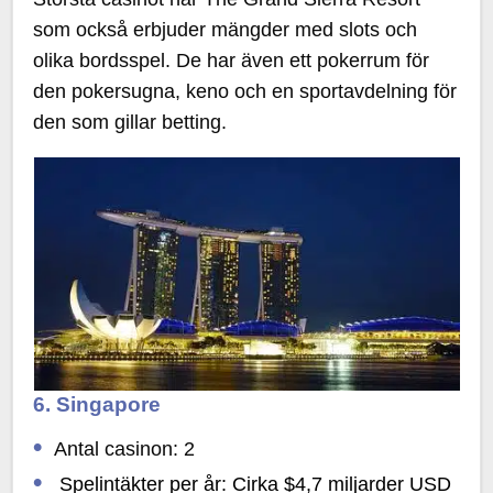
som också erbjuder mängder med slots och
olika bordsspel. De har även ett pokerrum för
den pokersugna, keno och en sportavdelning för
den som gillar betting.
6. Singapore
Antal casinon: 2
Spelintäkter per år: Cirka $4,7 miljarder USD