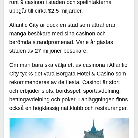
runt 9 casinon i staden och spelintäkterna
uppgår till cirka $2,5 miljarder.
Atlantic City är dock en stad som attraherar
många besökare med sina casinon och
berömda strandpromenad. Varje år gästas
staden av 27 miljoner besökare.
Om man bara ska välja ett av casinona i Atlantic
City tycks det vara Borgata Hotel & Casino som
rekommenderas av de flesta. Casinot är stort
och erbjuder slots, bordsspel, sportavdelning,
bettingavdelning och poker. I anläggningen finns
också en högklassig nattklubb och restauranger.