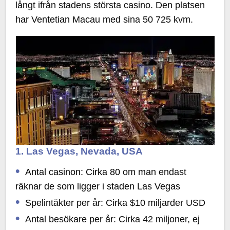
långt ifrån stadens största casino. Den platsen
har Ventetian Macau med sina 50 725 kvm.
1. Las Vegas, Nevada, USA
Antal casinon: Cirka 80
om man endast
räknar de som ligger i staden Las Vegas
Spelintäkter per år: Cirka $10 miljarder USD
Antal besökare per år: Cirka 42 miljoner, ej