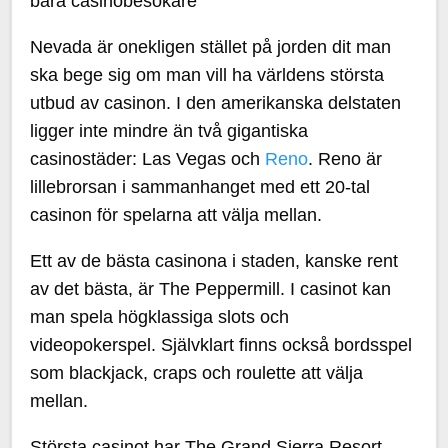
bara casinobesökare
Nevada är onekligen stället på jorden dit man
ska bege sig om man vill ha världens största
utbud av casinon. I den amerikanska delstaten
ligger inte mindre än två gigantiska
casinostäder: Las Vegas och
Reno
. Reno är
lillebrorsan i sammanhanget med ett 20-tal
casinon för spelarna att välja mellan.
Ett av de bästa casinona i staden, kanske rent
av det bästa, är The Peppermill. I casinot kan
man spela högklassiga slots och
videopokerspel. Självklart finns också bordsspel
som blackjack, craps och roulette att välja
mellan.
Största casinot har The Grand Sierra Resort