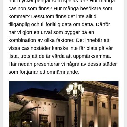
hur mycket pengar som spelas för? Hur många
casinon som finns? Hur många besökare som
kommer? Dessutom finns det inte alltid
tillgänglig och tillförlitlig data om detta. Därför
har vi gjort ett urval som bygger på en
kombination av olika faktorer. Det innebär att
vissa casinostäder kanske inte får plats på vår
lista, trots att de är värda att uppmärksamma.
Här nedan presenterar vi några av dessa städer
som förtjänar ett omnämnande.