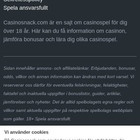
Spela ansvarsfullt
Casinosnack.com är en sajt om casinospel för dig
över 18 år. Här kan du få information om casinon,
jämföra bonusar och lära dig olika casinospel.
Sidan innehåller annons- och affiliatelänkar. Erbjudanden, bonusar,
odds, villkor och annan information kan ändras med kort varsel. Vi
reserverar oss därför för eventuella felskrivningar, felaktigheter,
faktafel och inaktuella uppgifter i bonuslistor, guider, artiklar,
jämförelser och nyheter. Det är alltid spelbolagets egna regler och
villkor samt aktuella uppgifter på respektive spelbolags webbplats
som gäller. 18+ Spela ansvarsfullt.