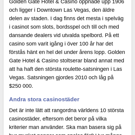
Golden Gate Hotel & Casino öppnade upp 1906
och ligger i Downtown Las Vegas, den äldre
delen av staden. I dag finns det mesta i spelväg
i casinot som slots, bordsspel och till och med
dansande dealers vid utvalda spelbord. På ett
casino som varit igång i över 100 år har det
förstås hänt en hel del under årens lopp. Golden
Gate Hotel & Casino stoltserar bland annat med
att ha haft den största roulette-satsningen i Las
Vegas. Satsningen gjordes 2010 och låg på
$250 000.
Andra stora casinostäder
Det är inte lätt att rangordna världens 10 största
casinostäder, eftersom det beror på vilka
kriterier man använder. Ska man basera sig på