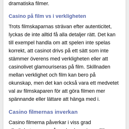
dramatiska filmer.
Casino på film vs i verkligheten
Trots filmskaparnas strävan efter autenticitet,
lyckas de inte alltid få alla detaljer rätt. Det kan
till exempel handla om att spelen inte spelas
korrekt, att casinot drivs på ett sätt som inte
stämmer överens med verkligheten eller att
casinolivet glamouriseras på film. Skillnaden
mellan verklighet och film kan bero på
okunskap, men det kan också vara ett medvetet
val av filmskaparen för att göra filmen mer
spännande eller lättare att hänga med i.
Casino filmernas inverkan
Casino filmerna påverkar i viss grad