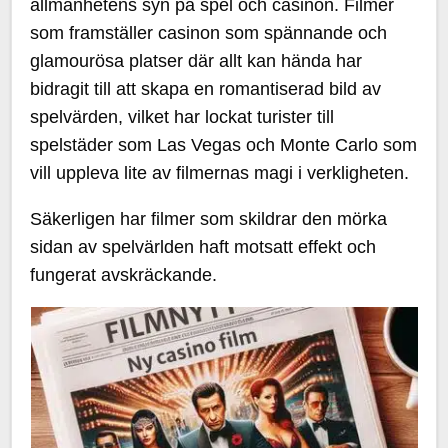
allmänhetens syn på spel och casinon. Filmer
som framställer casinon som spännande och
glamourösa platser där allt kan hända har
bidragit till att skapa en romantiserad bild av
spelvärden, vilket har lockat turister till
spelstäder som Las Vegas och Monte Carlo som
vill uppleva lite av filmernas magi i verkligheten.
Säkerligen har filmer som skildrar den mörka
sidan av spelvärlden haft motsatt effekt och
fungerat avskräckande.