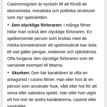
Casinomogulen är nyckeln till att förstå de
ekonomiska, moraliska och politiska strukturer
som styr spelvärlden.
Den olycklige förloraren:
I många filmer
hittar man också den olycklige förloraren. En
spelberoende person som brottas med de
mörka konsekvenser ett spelmissbruk kan leda
till vad gäller pengar, relationer och självkänsla.
Ofta fungerar den olycklige förloraren som ett
varnande exempel till tittarna.
Skurken:
Den här karaktären är ofta en
antagonist i casino filmer. Han eller hon är en
person som använder fusk, våld eller hot för att
vinna eller sabotera spelet. Han eller hon utgör
ett hot mot de andra karaktärerna, casinot eller
samhället.