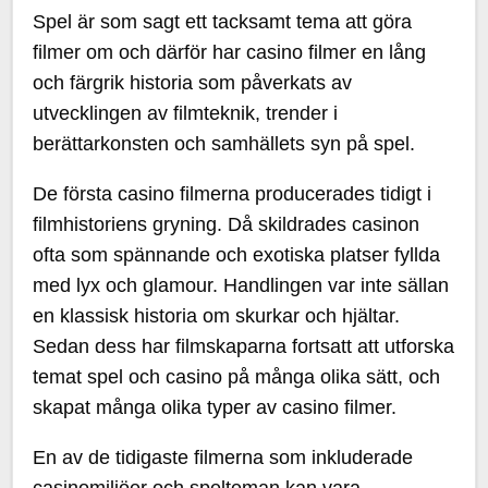
Spel är som sagt ett tacksamt tema att göra
filmer om och därför har casino filmer en lång
och färgrik historia som påverkats av
utvecklingen av filmteknik, trender i
berättarkonsten och samhällets syn på spel.
De första casino filmerna producerades tidigt i
filmhistoriens gryning. Då skildrades casinon
ofta som spännande och exotiska platser fyllda
med lyx och glamour. Handlingen var inte sällan
en klassisk historia om skurkar och hjältar.
Sedan dess har filmskaparna fortsatt att utforska
temat spel och casino på många olika sätt, och
skapat många olika typer av casino filmer.
En av de tidigaste filmerna som inkluderade