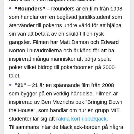
”Rounders”
– Rounders är en film från 1998
som handlar om en begåvad juridikstudent som
återvänder till pokerns undre värld för att hjälpa
sin vän att betala av en skuld till en rysk
gangster. Filmen har Matt Damon och Edward
Norton i huvudrollerna och är känd för att ha
inspirerat många människor att börja spela
poker vilket bidrog till pokerboomen på 2000-
talet.
”21”
– 21 är en spännande film från 2008
som bygger på en verklig händelse. Filmen är
inspirerad av Ben Mezrichs bok ”Bringing Down
the House”, som handlar om hur en grupp MIT-
studenter lär sig att
räkna kort i blackjack
.
Tillsammans intar de blackjack-borden på några