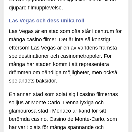
djupare filmupplevelse.
Las Vegas och dess unika roll
Las Vegas är en stad som ofta står i centrum för
många casino filmer. Det är inte så konstigt,
eftersom Las Vegas är en av världens främsta
speldestinationer och casinometropoler. För
många har staden kommit att representera
drömmen om oändliga möjligheter, men också
spelandets baksidor.
En annan stad som solat sig i casino filmernas
solljus är Monte Carlo. Denna lyxiga och
glamourösa stad i Monaco är känd för sitt
berömda casino, Casino de Monte-Carlo, som
har varit plats för många spännande och