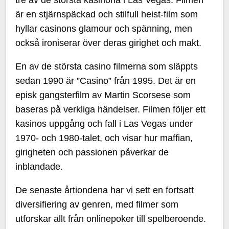
tre av de största kasinona i Las Vegas. Filmen
är en stjärnspäckad och stilfull heist-film som
hyllar casinons glamour och spänning, men
också ironiserar över deras girighet och makt.
En av de största casino filmerna som släppts
sedan 1990 är ”Casino” från 1995. Det är en
episk gangsterfilm av Martin Scorsese som
baseras på verkliga händelser. Filmen följer ett
kasinos uppgång och fall i Las Vegas under
1970- och 1980-talet, och visar hur maffian,
girigheten och passionen påverkar de
inblandade.
De senaste årtiondena har vi sett en fortsatt
diversifiering av genren, med filmer som
utforskar allt från onlinepoker till spelberoende.