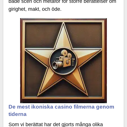
både scen och metafor för större berättelser om
girighet, makt, och öde.
De mest ikoniska casino filmerna genom
tiderna
Som vi berättat har det gjorts många olika