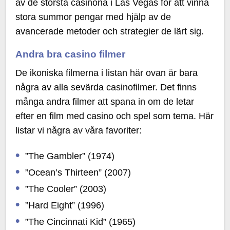
av de största casinona i Las Vegas för att vinna
stora summor pengar med hjälp av de
avancerade metoder och strategier de lärt sig.
Andra bra casino filmer
De ikoniska filmerna i listan här ovan är bara
några av alla sevärda casinofilmer. Det finns
många andra filmer att spana in om de letar
efter en film med casino och spel som tema. Här
listar vi några av våra favoriter:
”The Gambler” (1974)
”Ocean’s Thirteen” (2007)
”The Cooler” (2003)
”Hard Eight” (1996)
”The Cincinnati Kid” (1965)