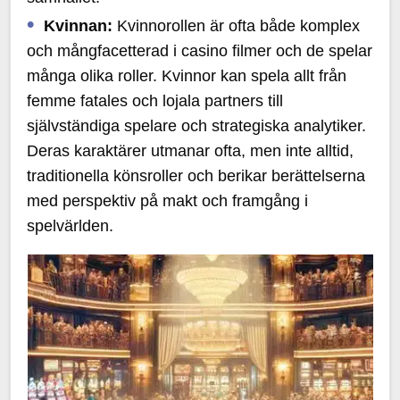
Kvinnan:
Kvinnorollen är ofta både komplex
och mångfacetterad i casino filmer och de spelar
många olika roller. Kvinnor kan spela allt från
femme fatales och lojala partners till
självständiga spelare och strategiska analytiker.
Deras karaktärer utmanar ofta, men inte alltid,
traditionella könsroller och berikar berättelserna
med perspektiv på makt och framgång i
spelvärlden.