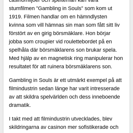
casinomiljöer och spelteman kan vara
stumfilmen ”Gambling in Souls” som kom ut
1919. Filmen handlar om en hämndlysten
kvinna som vill hämnas sin man som fått sitt liv
förstört av en girig börsmäklare. Hon börjar
jobba som croupier vid roulettebordet på en
spelhåla där börsmäklarens son brukar spela.
Med hjälp av en magnetisk ring manipulerar hon
resultatet för att ruinera börsmäklarens son.
Gambling in Souls är ett utmärkt exempel på att
filmindustrin sedan länge har varit intresserade
av att skildra spelvärlden och dess inneboende
dramatik.
I takt med att filmindustrin utvecklades, blev
skildringarna av casinon mer sofistikerade och