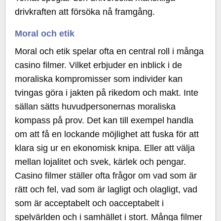
drivkraften att försöka nå framgång.
Moral och etik
Moral och etik spelar ofta en central roll i många
casino filmer. Vilket erbjuder en inblick i de
moraliska kompromisser som individer kan
tvingas göra i jakten på rikedom och makt. Inte
sällan sätts huvudpersonernas moraliska
kompass på prov. Det kan till exempel handla
om att få en lockande möjlighet att fuska för att
klara sig ur en ekonomisk knipa. Eller att välja
mellan lojalitet och svek, kärlek och pengar.
Casino filmer ställer ofta frågor om vad som är
rätt och fel, vad som är lagligt och olagligt, vad
som är acceptabelt och oacceptabelt i
spelvärlden och i samhället i stort. Många filmer