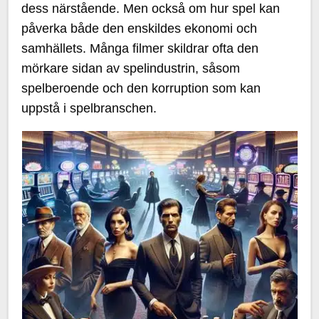
dess närstående. Men också om hur spel kan
påverka både den enskildes ekonomi och
samhällets. Många filmer skildrar ofta den
mörkare sidan av spelindustrin, såsom
spelberoende och den korruption som kan
uppstå i spelbranschen.