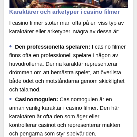
Karaktärer och arketyper i casino filmer
I casino filmer stöter man ofta på en viss typ av
karaktärer eller arketyper. Några av dessa är:
Den professionella spelaren:
I casino filmer
finns ofta en professionell spelare i någon av
huvudrollerna. Denna karaktär representerar
drömmen om att bemästra spelet, att överlista
både ödet och motståndarna genom skicklighet
och tålamod.
Casinomogulen:
Casinomogulen är en
annan vanlig karaktär i casino filmer. Den här
karaktären är ofta den som äger eller
kontrollerar casinot och representerar makten
och pengarna som styr spelvärlden.