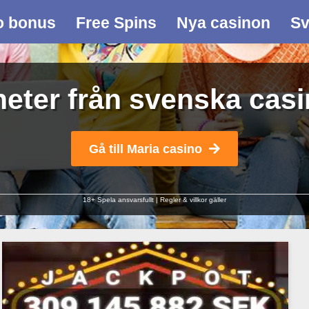
o bonus
Free Spins
Nya casinon
Sv
eter från svenska cas
Gå till Maria casino
18+ Spela ansvarsfullt
|
Regler & villkor gäller