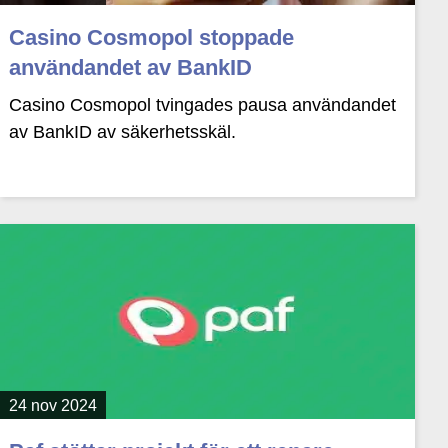
Casino Cosmopol stoppade
användandet av BankID
Casino Cosmopol tvingades pausa användandet
av BankID av säkerhetsskäl.
24 nov 2024