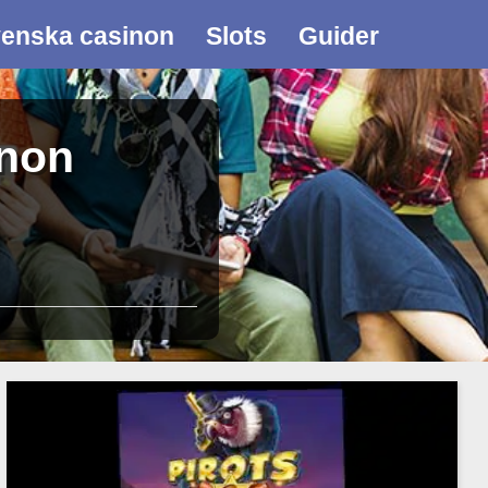
enska casinon
Slots
Guider
inon