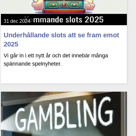
31 dec 2024
Underhållande slots att se fram emot
2025
Vi går in i ett nytt år och det innebär många
spännande spelnyheter.