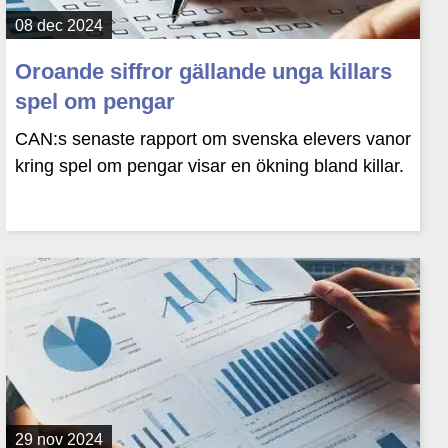
08 dec 2024
Oroande siffror gällande unga killars
spel om pengar
CAN:s senaste rapport om svenska elevers vanor
kring spel om pengar visar en ökning bland killar.
29 nov 2024