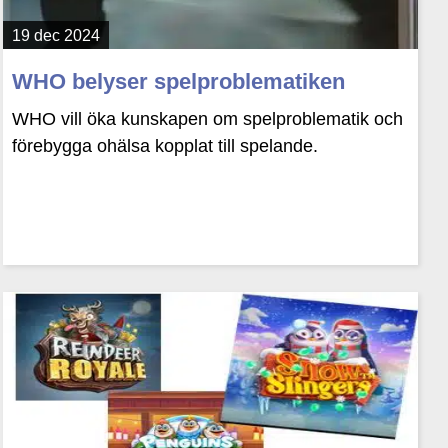
19 dec 2024
WHO belyser spelproblematiken
WHO vill öka kunskapen om spelproblematik och
förebygga ohälsa kopplat till spelande.