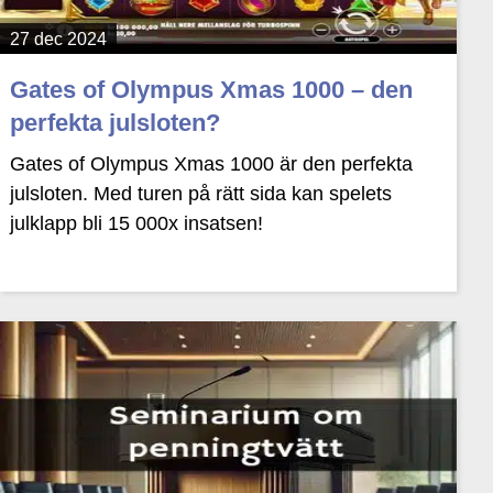
27 dec 2024
Gates of Olympus Xmas 1000 – den
perfekta julsloten?
Gates of Olympus Xmas 1000 är den perfekta
julsloten. Med turen på rätt sida kan spelets
julklapp bli 15 000x insatsen!