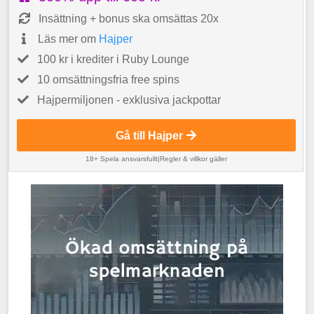
Insättning + bonus ska omsättas 20x
Läs mer om
Hajper
100 kr i krediter i Ruby Lounge
10 omsättningsfria free spins
Hajpermiljonen - exklusiva jackpottar
Gå till Hajper
18+ Spela ansvarsfullt
|
Regler & villkor gäller