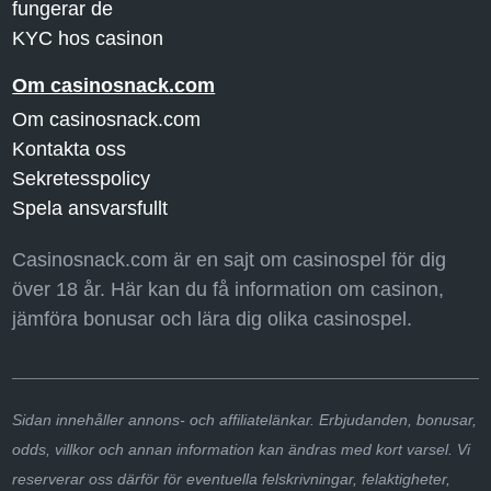
fungerar de
KYC hos casinon
Om casinosnack.com
Om casinosnack.com
Kontakta oss
Sekretesspolicy
Spela ansvarsfullt
Casinosnack.com är en sajt om casinospel för dig
över 18 år. Här kan du få information om casinon,
jämföra bonusar och lära dig olika casinospel.
Sidan innehåller annons- och affiliatelänkar. Erbjudanden, bonusar,
odds, villkor och annan information kan ändras med kort varsel. Vi
reserverar oss därför för eventuella felskrivningar, felaktigheter,