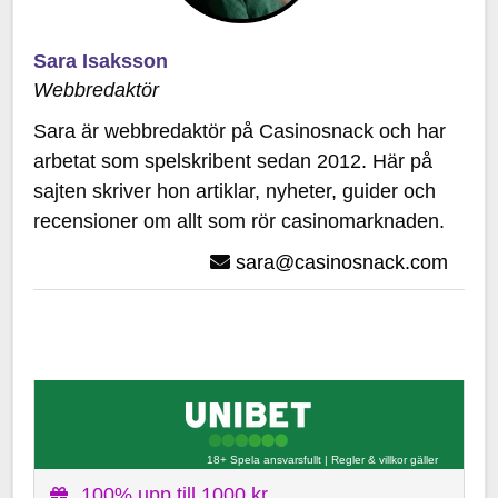
Sara Isaksson
Webbredaktör
Sara är webbredaktör på Casinosnack och har
arbetat som spelskribent sedan 2012. Här på
sajten skriver hon artiklar, nyheter, guider och
recensioner om allt som rör casinomarknaden.
sara@casinosnack.com
18+ Spela ansvarsfullt
|
Regler & villkor gäller
100% upp till 1000 kr