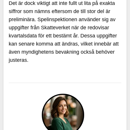
Det är dock viktigt att inte fullt ut lita på exakta
siffror som nämns eftersom de till stor del är
preliminära. Spelinspektionen använder sig av
uppgifter från Skatteverket när de redovisar
kvartalsdata för ett bestämt år. Dessa uppgifter
kan senare komma att ändras, vilket innebär att
även myndighetens bevakning också behöver
justeras.