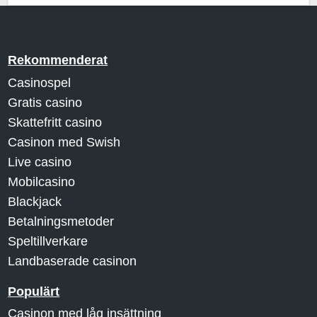
Rekommenderat
Casinospel
Gratis casino
Skattefritt casino
Casinon med Swish
Live casino
Mobilcasino
Blackjack
Betalningsmetoder
Speltillverkare
Landbaserade casinon
Populärt
Casinon med låg insättning