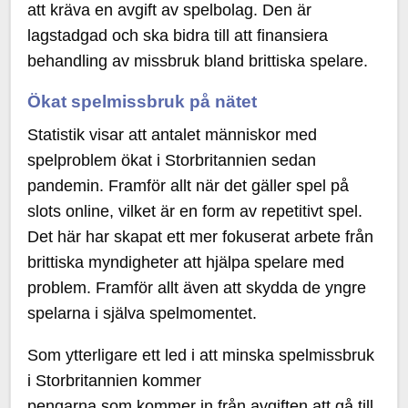
att kräva en avgift av spelbolag. Den är
lagstadgad och ska bidra till att finansiera
behandling av missbruk bland brittiska spelare.
Ökat spelmissbruk på nätet
Statistik visar att antalet människor med
spelproblem ökat i Storbritannien sedan
pandemin. Framför allt när det gäller spel på
slots online, vilket är en form av repetitivt spel.
Det här har skapat ett mer fokuserat arbete från
brittiska myndigheter att hjälpa spelare med
problem. Framför allt även att skydda de yngre
spelarna i själva spelmomentet.
Som ytterligare ett led i att minska spelmissbruk
i Storbritannien kommer
pengarna som kommer in från avgiften att gå till