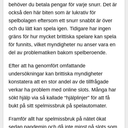
behöver du betala pengar för varje snurr. Det är
också den här biten som är lukrativ för
spelbolagen eftersom ett snurr snabbt är över
och du lätt kan spela igen. Tidigare har ingen
gräns för hur mycket brittiska spelare kan spela
för funnits, vilket myndigheter nu anser vara en
del av problematiken bakom spelberoende.
Efter att ha genomfört omfattande
undersökningar kan brittiska myndigheter
konstatera att en stor andel av de tillfrågade
verkar ha problem med online slots. Många har
sökt hjälp via så kallade “hjälplinjer” för att få
bukt på sitt spelmissbruk på spelautomater.
Framför allt har spelmissbruk på nätet ökat
sedan pandemin och då inte minst på slots som