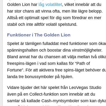
Golden Lion har
låg volatilitet
, vilket innebär att du
har stor chans att vinna ofta, men lite lägre belopp.
Alltså ett optimalt spel för dig som föredrar en mer
stabil och inte alltför volatil spelstund
.
Funktioner i The Golden Lion
Spelet är tämligen fulladdat med funktioner som öka
spänningshalten och boostar dina vinstmöjligheter.
Bland annat har du chansen att välja mellan två olik
freespins-lägen i vad som kallas för “Path of
Fortune”. För att aktivera free spins-läget behöver d
landa tre bonussymboler på hjulen.
Vidare bjuder det här spelet från LeoVegas Studio
även på en Collect-funktion som innebär att du
samlar så kallade Cash-myntsymboler som kan dyk