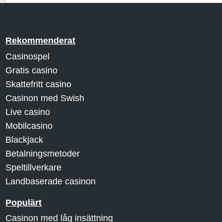
Rekommenderat
Casinospel
Gratis casino
Skattefritt casino
Casinon med Swish
Live casino
Mobilcasino
Blackjack
Betalningsmetoder
Speltillverkare
Landbaserade casinon
Populärt
Casinon med låg insättning