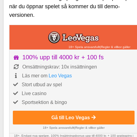
när du öppnar spelet så kommer du till demo-
versionen.
18+ Spela ansvarsfullt
|
Regler & villkor gäller
100% upp till 4000 kr + 100 fs
Omsättningskrav: 10x insättningen
Läs mer om
Leo Vegas
Stort utbud av spel
Live casino
Sportsektion & bingo
Gå till Leo Vegas
18+ Spela ansvarsfullt
|
Regler & villkor gäller
18+. Endast nya spelare. 100% Insättningsbonus upp till 4000 kr. + 100 gratisspins i