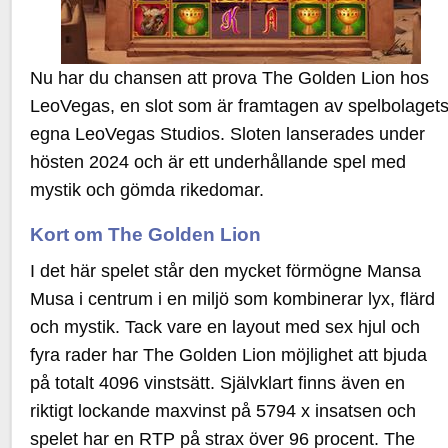
Nu har du chansen att prova The Golden Lion hos
LeoVegas, en slot som är framtagen av spelbolaget
egna LeoVegas Studios. Sloten lanserades under
hösten 2024 och är ett underhållande spel med
mystik och gömda rikedomar.
Kort om The Golden Lion
I det här spelet står den mycket förmögne Mansa
Musa i centrum i en miljö som kombinerar lyx, flärd
och mystik. Tack vare en layout med sex hjul och
fyra rader har The Golden Lion möjlighet att bjuda
på totalt 4096 vinstsätt. Självklart finns även en
riktigt lockande maxvinst på 5794 x insatsen och
spelet har en RTP på strax över 96 procent. The