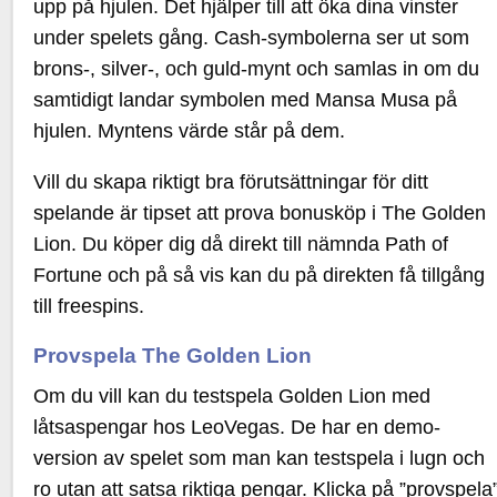
upp på hjulen. Det hjälper till att öka dina vinster
under spelets gång.
Cash-symbolerna ser ut som
brons-, silver-, och guld-mynt och samlas in om du
samtidigt landar symbolen med Mansa Musa på
hjulen. Myntens värde står på dem.
Vill du skapa riktigt bra förutsättningar för ditt
spelande är tipset att prova bonusköp i The Golden
Lion. Du köper dig då direkt till nämnda Path of
Fortune och på så vis kan du på direkten få tillgång
till freespins.
Provspela The Golden Lion
Om du vill kan du testspela Golden Lion med
låtsaspengar hos LeoVegas. De har en demo-
version av spelet som man kan testspela i lugn och
ro
utan att satsa riktiga pengar. Klicka på ”provspela