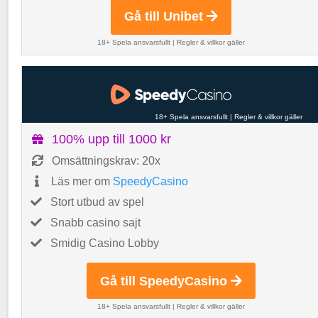
Gå till Unibet
18+ Spela ansvarsfullt
|
Regler & villkor gäller
18+ Spela ansvarsfullt
|
Regler & villkor gäller
100% upp till 1000 kr
Omsättningskrav: 20x
Läs mer om
SpeedyCasino
Stort utbud av spel
Snabb casino sajt
Smidig Casino Lobby
Gå till SpeedyCasino
18+ Spela ansvarsfullt
|
Regler & villkor gäller