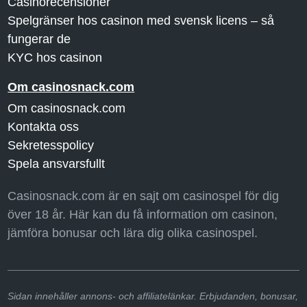
Casinorecensioner
Spelgränser hos casinon med svensk licens – så
fungerar de
KYC hos casinon
Om casinosnack.com
Om casinosnack.com
Kontakta oss
Sekretesspolicy
Spela ansvarsfullt
Casinosnack.com är en sajt om casinospel för dig
över 18 år. Här kan du få information om casinon,
jämföra bonusar och lära dig olika casinospel.
Sidan innehåller annons- och affiliatelänkar. Erbjudanden, bonusar,