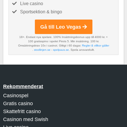
Live casino
Sportsektion & bingo
Gå till Leo Vegas
18+. Endast nya spelare. 100% Insättningsbonus upp till 4000 kr. +
100 gratisspins i spelet Pirots 5. Min insättning. 100 kr.
Omsättningskrav 10x i casinot. Giltigt i 60 dagar.
Regler & villkor gäller
.
stodlinjen.se
-
spelpaus.se
. Spela ansvarsfullt.
Rekommenderat
Casinospel
Gratis casino
Skattefritt casino
Casinon med Swish