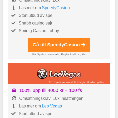
Omsättningskrav: 20x
Läs mer om
SpeedyCasino
Stort utbud av spel
Snabb casino sajt
Smidig Casino Lobby
Gå till SpeedyCasino
18+ Spela ansvarsfullt
|
Regler & villkor gäller
18+ Spela ansvarsfullt
|
Regler & villkor gäller
100% upp till 4000 kr + 100 fs
Omsättningskrav: 10x insättningen
Läs mer om
Leo Vegas
Stort utbud av spel