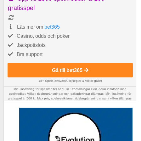
gratisspel
Läs mer om
bet365
Casino, odds och poker
Jackpottslots
Bra support
Gå till bet365
18+ Spela ansvarsfullt
|
Regler & villkor gäller
Min. insättning för spelkrediter är 50 kr. Utbetalningar exkluderar insatsen med
spelkrediter. Villkor, tidsbegränsningar och exkluderingar tillämpas. Min. insättning för
gratisspel är 500 kr. Max pris, spelrestriktioner, tidsbegränsningar samt villkor tillämpas.