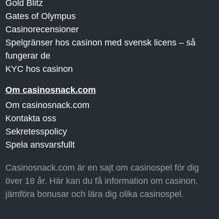
Gold Blitz
Gates of Olympus
Casinorecensioner
Spelgränser hos casinon med svensk licens – så
fungerar de
KYC hos casinon
Om casinosnack.com
Om casinosnack.com
Kontakta oss
Sekretesspolicy
Spela ansvarsfullt
Casinosnack.com är en sajt om casinospel för dig
över 18 år. Här kan du få information om casinon,
jämföra bonusar och lära dig olika casinospel.