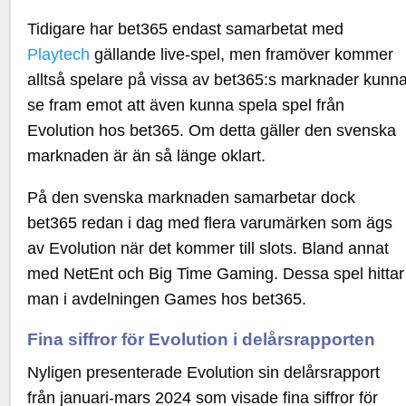
Tidigare har bet365 endast samarbetat med
Playtech
gällande live-spel, men framöver kommer
alltså spelare på vissa av bet365:s marknader kunn
se fram emot att även kunna spela spel från
Evolution hos bet365. Om detta gäller den svenska
marknaden är än så länge oklart.
På den svenska marknaden samarbetar dock
bet365 redan i dag med flera varumärken som ägs
av Evolution när det kommer till slots. Bland annat
med NetEnt och Big Time Gaming. Dessa spel hittar
man i avdelningen Games hos bet365.
Fina siffror för Evolution i delårsrapporten
Nyligen presenterade Evolution sin delårsrapport
från januari-mars 2024 som visade fina siffror för