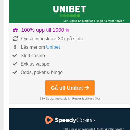
18+ Spela ansvarsfullt
|
Regler & villkor gäller
100% upp till 1000 kr
Omsättningskrav: 30x på slots
Läs mer om
Unibet
Stort casino
Exklusiva spel
Odds, poker & bingo
Gå till Unibet
18+ Spela ansvarsfullt
|
Regler & villkor gäller
18+ Spela ansvarsfullt
|
Regler & villkor gäller