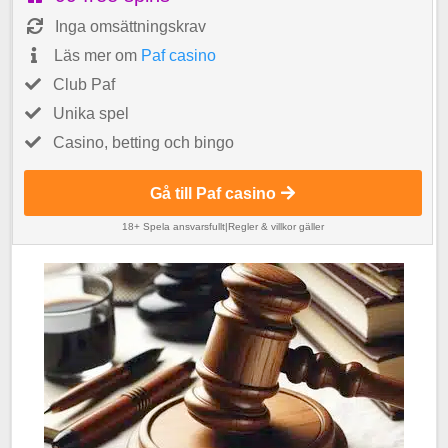
Inga omsättningskrav
Läs mer om
Paf casino
Club Paf
Unika spel
Casino, betting och bingo
Gå till Paf casino
18+ Spela ansvarsfullt
|
Regler & villkor gäller