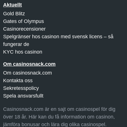
Aktuellt
Gold Blitz
Gates of Olympus
Casinorecensioner
Spelgränser hos casinon med svensk licens – så
fungerar de
KYC hos casinon
Om casinosnack.com
Om casinosnack.com
Kontakta oss
Sekretesspolicy
Spela ansvarsfullt
Casinosnack.com är en sajt om casinospel för dig
över 18 år. Här kan du få information om casinon,
jämföra bonusar och lära dig olika casinospel.