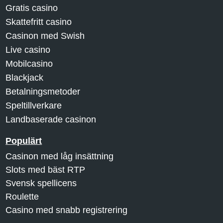
Gratis casino
Skattefritt casino
Casinon med Swish
Live casino
Mobilcasino
Blackjack
Betalningsmetoder
Speltillverkare
Landbaserade casinon
Populärt
Casinon med låg insättning
Slots med bäst RTP
Svensk spellicens
Roulette
Casino med snabb registrering