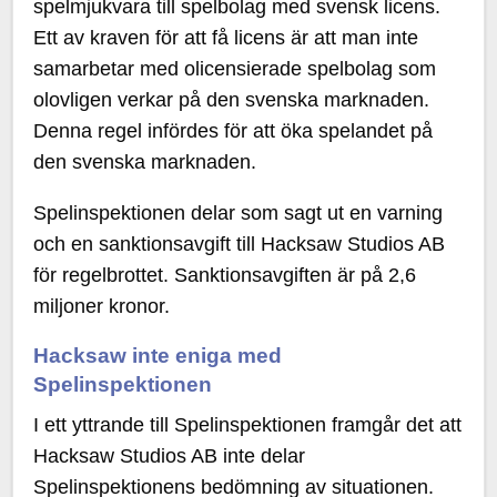
spelmjukvara till spelbolag med svensk licens.
Ett av kraven för att få licens är att man inte
samarbetar med olicensierade spelbolag som
olovligen verkar på den svenska marknaden.
Denna regel infördes för att öka spelandet på
den svenska marknaden.
Spelinspektionen delar som sagt ut en varning
och en sanktionsavgift till Hacksaw Studios AB
för regelbrottet. Sanktionsavgiften är på 2,6
miljoner kronor.
Hacksaw inte eniga med
Spelinspektionen
I ett yttrande till Spelinspektionen framgår det att
Hacksaw Studios AB inte delar
Spelinspektionens bedömning av situationen.