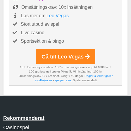
Omsättningskrav: 10x insättningen
Läs mer om
Leo Vegas
Stort utbud av spel
Live casino
Sportsektion & bingo
Gå till Leo Vegas
18+. Endast nya spelare. 100% Insättningsbonus upp till 4000 kr. +
100 gratisspins i spelet Pirots 5. Min insättning. 100 kr.
Omsättningskrav 10x i casinot. Giltigt i 60 dagar.
Regler & villkor gäller
.
stodlinjen.se
-
spelpaus.se
. Spela ansvarsfullt.
Rekommenderat
Casinospel