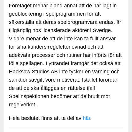
Företaget menar bland annat att de har lagt in
geoblockering i spelprogrammen för att
säkerställa att deras spelprogramvara endast är
tillgänglig hos licensierade aktörer i Sverige.
Vidare menar de att de inte kan ta fullt ansvar
för sina kunders regelefterlevnad och att
adekvata processer och rutiner har införts för att
följa spellagen. I yttrandet framgår det också att
Hacksaw Studios AB inte tycker en varning och
sanktionsavgift vore motiverat. Istället förordar
de att de ska åläggas en rättelse ifall
Spelinspektionen bedömer att de brutit mot
regelverket.
Hela beslutet finns att ta del av
här
.