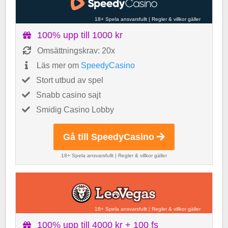
18+ Spela ansvarsfullt
|
Regler & villkor gäller
100% upp till 1000 kr
Omsättningskrav: 20x
Läs mer om
SpeedyCasino
Stort utbud av spel
Snabb casino sajt
Smidig Casino Lobby
Gå till SpeedyCasino
18+ Spela ansvarsfullt
|
Regler & villkor gäller
18+ Spela ansvarsfullt
|
Regler & villkor gäller
100% upp till 4000 kr + 100 fs