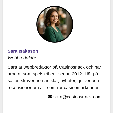
Sara Isaksson
Webbredaktör
Sara är webbredaktör på Casinosnack och har
arbetat som spelskribent sedan 2012. Här på
sajten skriver hon artiklar, nyheter, guider och
recensioner om allt som rör casinomarknaden.
sara@casinosnack.com