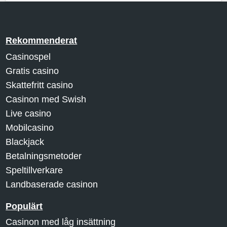
Rekommenderat
Casinospel
Gratis casino
Skattefritt casino
Casinon med Swish
Live casino
Mobilcasino
Blackjack
Betalningsmetoder
Speltillverkare
Landbaserade casinon
Populärt
Casinon med låg insättning