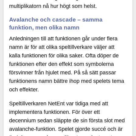
multiplikatorn nå hur högt som helst.
Avalanche och cascade – samma
funktion, men olika namn
Anledningen till att funktionen går under flera
namn är för att olika speltillverkare väljer att
kalla funktionen för olika saker. Ofta döper de
funktionen efter den effekt som symbolerna
försvinner från hjulet med. På så sätt passar
funktionens namn bättre ihop med spelets tema
och effekter.
Speltillverkaren NetEnt var tidiga med att
implementera funktionen. För över ett
decennium sedan släppte de sin första slot med
avalanche-funktion. Spelet gjorde succé och är