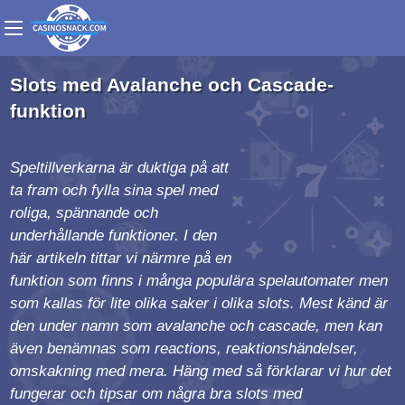
Slots med Avalanche och Cascade-
funktion
Speltillverkarna är duktiga på att
ta fram och fylla sina spel med
roliga, spännande och
underhållande funktioner. I den
här artikeln tittar vi närmre på en
funktion som finns i många populära spelautomater men
som kallas för lite olika saker i olika slots. Mest känd är
den under namn som avalanche och cascade, men kan
även benämnas som reactions, reaktionshändelser,
omskakning med mera. Häng med så förklarar vi hur det
fungerar och tipsar om några bra slots med