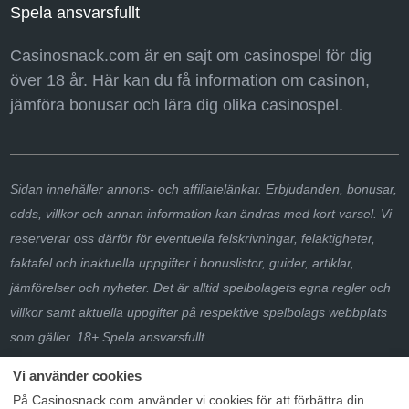
Spela ansvarsfullt
Casinosnack.com är en sajt om casinospel för dig
över 18 år. Här kan du få information om casinon,
jämföra bonusar och lära dig olika casinospel.
Sidan innehåller annons- och affiliatelänkar. Erbjudanden, bonusar,
odds, villkor och annan information kan ändras med kort varsel. Vi
reserverar oss därför för eventuella felskrivningar, felaktigheter,
faktafel och inaktuella uppgifter i bonuslistor, guider, artiklar,
jämförelser och nyheter. Det är alltid spelbolagets egna regler och
villkor samt aktuella uppgifter på respektive spelbolags webbplats
som gäller. 18+ Spela ansvarsfullt.
På Casinosnack.com använder vi cookies för att förbättra din