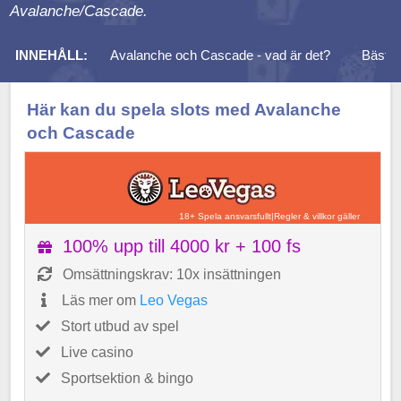
Avalanche/Cascade.
INNEHÅLL:
Avalanche och Cascade - vad är det?
Bästa 
Här kan du spela slots med Avalanche
och Cascade
18+ Spela ansvarsfullt
|
Regler & villkor gäller
100% upp till 4000 kr + 100 fs
Omsättningskrav: 10x insättningen
Läs mer om
Leo Vegas
Stort utbud av spel
Live casino
Sportsektion & bingo