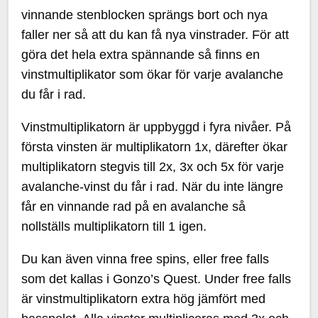
vinnande stenblocken sprängs bort och nya
faller ner så att du kan få nya vinstrader. För att
göra det hela extra spännande så finns en
vinstmultiplikator som ökar för varje avalanche
du får i rad.
Vinstmultiplikatorn är uppbyggd i fyra nivåer. På
första vinsten är multiplikatorn 1x, därefter ökar
multiplikatorn stegvis till 2x, 3x och 5x för varje
avalanche-vinst du får i rad. När du inte längre
får en vinnande rad på en avalanche så
nollställs multiplikatorn till 1 igen.
Du kan även vinna free spins, eller free falls
som det kallas i Gonzo’s Quest. Under free falls
är vinstmultiplikatorn extra hög jämfört med