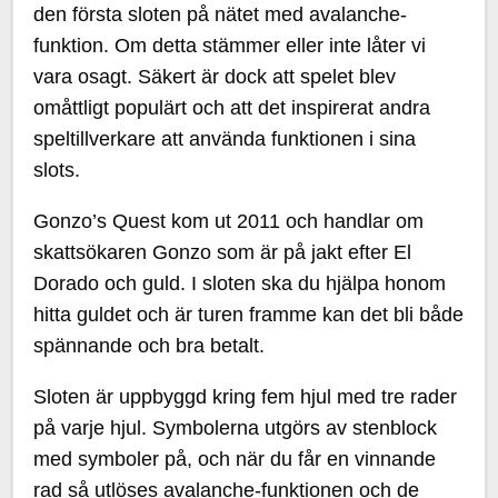
den första sloten på nätet med avalanche-
funktion. Om detta stämmer eller inte låter vi
vara osagt. Säkert är dock att spelet blev
omåttligt populärt och att det inspirerat andra
speltillverkare att använda funktionen i sina
slots.
Gonzo’s Quest kom ut 2011 och handlar om
skattsökaren Gonzo som är på jakt efter El
Dorado och guld. I sloten ska du hjälpa honom
hitta guldet och är turen framme kan det bli både
spännande och bra betalt.
Sloten är uppbyggd kring fem hjul med tre rader
på varje hjul. Symbolerna utgörs av stenblock
med symboler på, och när du får en vinnande
rad så utlöses avalanche-funktionen och de