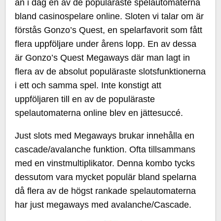
än i dag en av de populäraste spelautomaterna
bland casinospelare online. Sloten vi talar om är
förstås Gonzo’s Quest, en spelarfavorit som fått
flera uppföljare under årens lopp. En av dessa
är Gonzo’s Quest Megaways där man lagt in
flera av de absolut populäraste slotsfunktionerna
i ett och samma spel. Inte konstigt att
uppföljaren till en av de populäraste
spelautomaterna online blev en jättesuccé.
Just slots med Megaways brukar innehålla en
cascade/avalanche funktion. Ofta tillsammans
med en vinstmultiplikator. Denna kombo tycks
dessutom vara mycket populär bland spelarna
då flera av de högst rankade spelautomaterna
har just megaways med avalanche/Cascade.