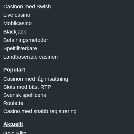
Casinon med Swish
Live casino
Mobilcasino
Blackjack
Betalningsmetoder
Speltillverkare
Landbaserade casinon
Populärt
Casinon med låg insättning
Slots med bäst RTP
Svensk spellicens
Roulette
Casino med snabb registrering
Aktuellt
Gold Blitz