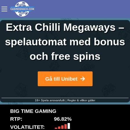
Extra Chilli Megaways –
spelautomat med bonus
och free spins
Gå till Unibet
18+ Spela ansvarsfullt
|
Regler & villkor gäller
BIG TIME GAMING
RTP:
96.82%
VOLATILITET: