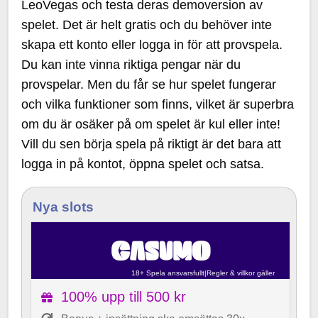
LeoVegas och testa deras demoversion av
spelet. Det är helt gratis och du behöver inte
skapa ett konto eller logga in för att provspela.
Du kan inte vinna riktiga pengar när du
provspelar. Men du får se hur spelet fungerar
och vilka funktioner som finns, vilket är superbra
om du är osäker på om spelet är kul eller inte!
Vill du sen börja spela på riktigt är det bara att
logga in på kontot, öppna spelet och satsa.
Nya slots
18+ Spela ansvarsfullt
|
Regler & villkor gäller
100% upp till 500 kr