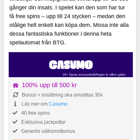
gånger din insats. I spelet kan den som har tur
få free spins – upp till 24 stycken – medan den
otålige helt enkelt kan köpa dem. Missa inte alla
dessa fantastiska funktioner i denna heta
spelautomat från BTG.
18+ Spela ansvarsfullt
|
Regler & villkor gäller
100% upp till 500 kr
Bonus + insättning ska omsättas 30x
Läs mer om
Casumo
40 free spins
Exklusiva jackpottar
Generös välkomstbonus