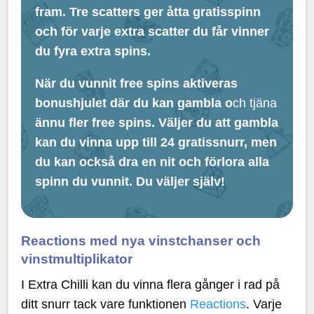
fram. Tre scatters ger åtta gratisspinn
och för varje extra scatter du får vinner
du fyra extra spins.
När du vunnit free spins aktiveras
bonushjulet där du kan gambla o
ch tjäna
ännu fler free spins. Väljer du att gambla
kan du vinna upp till 24 gratissnurr, men
du kan också dra en nit och förlora alla
spinn du vunnit. Du väljer själv!
Reactions med nya vinstchanser och
vinstmultiplikator
I Extra Chilli kan du vinna flera gånger i rad på
ditt snurr tack vare funktionen
Reactions
. Varje