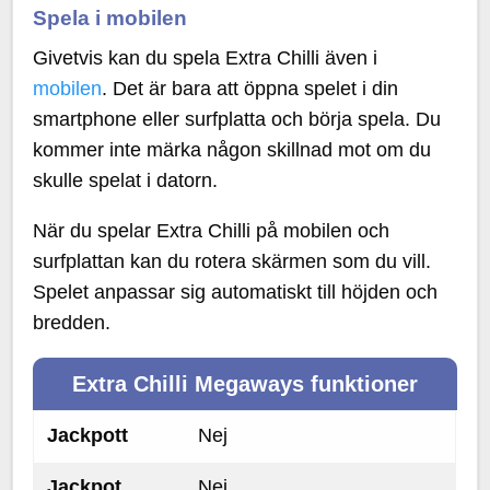
Spela i mobilen
Givetvis kan du spela Extra Chilli även i
mobilen
. Det är bara att öppna spelet i din
smartphone eller surfplatta och börja spela. Du
kommer inte märka någon skillnad mot om du
skulle spelat i datorn.
När du spelar Extra Chilli på mobilen och
surfplattan kan du rotera skärmen som du vill.
Spelet anpassar sig automatiskt till höjden och
bredden.
Extra Chilli Megaways funktioner
Jackpott
Nej
Jackpot
Nej