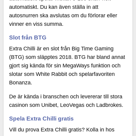
automatiskt. Du kan även ställa in att
autosnurren ska avslutas om du förlorar eller
vinner en viss summa.
Slot från BTG
Extra Chilli är en slot från Big Time Gaming
(BTG) som släpptes 2018. BTG har bland annat
gjort sig kända för sin MegaWays funktion och
slotar som White Rabbit och spelarfavoriten
Bonanza.
De är kända i branschen och levererar till stora
casinon som Unibet, LeoVegas och Ladbrokes.
Spela Extra Chilli gratis
Vill du prova Extra Chilli gratis? Kolla in hos