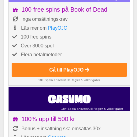
100 free spins på Book of Dead
Inga omsättningskrav
Läs mer om
PlayOJO
100 free spins
Över 3000 spel
Flera betalmetoder
Gå till PlayOJO
18+ Spela ansvarsfullt
|
Regler & villkor gäller
18+ Spela ansvarsfullt
|
Regler & villkor gäller
100% upp till 500 kr
Bonus + insättning ska omsättas 30x