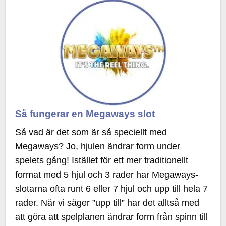
Så fungerar en Megaways slot
Så vad är det som är så speciellt med
Megaways? Jo, hjulen ändrar form under
spelets gång! Istället för ett mer traditionellt
format med 5 hjul och 3 rader har Megaways-
slotarna ofta runt 6 eller 7 hjul och upp till hela 7
rader. När vi säger ”upp till” har det alltså med
att göra att spelplanen ändrar form från spinn till