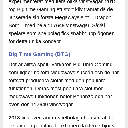
experimenterat med flera olika vinstvägar. 2015
tog Big time Gaming ett stort kliv framåt då de
lanserade sin första Megaways slot – Dragon
Born – med hela 117649 vinstvägar. Såväl
spelare som spelbolag fick snabbt upp ögonen
för detta unika koncept.
Big Time Gaming (BTG)
Det är alltså speltillverkaren Big Time Gaming
som ligger bakom Megaways-succén och de har
fortsatt producera slotar med den populära
funktionen. Deras mest populära slot med
megaways-funktionen heter Bonanza och har
även den 117649 vinstvägar.
2018 fick även andra spelbolag chansen att ta
del av den populära funktionen då den erbjöds