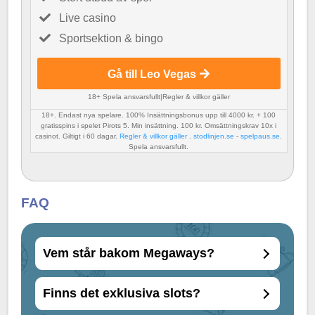
Live casino
Sportsektion & bingo
Gå till Leo Vegas
18+ Spela ansvarsfullt
|
Regler & villkor gäller
18+. Endast nya spelare. 100% Insättningsbonus upp till 4000 kr. + 100
gratisspins i spelet Pirots 5. Min insättning. 100 kr. Omsättningskrav 10x i
casinot. Giltigt i 60 dagar.
Regler & villkor gäller
.
stodlinjen.se
-
spelpaus.se
.
Spela ansvarsfullt.
FAQ
Vem står bakom Megaways?
Finns det exklusiva slots?