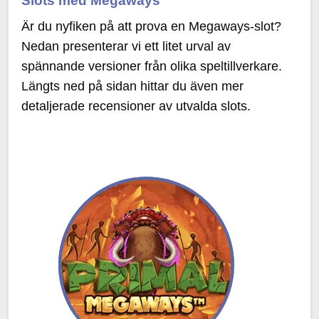
Slots med Megaways
Är du nyfiken på att prova en Megaways-slot?
Nedan presenterar vi ett litet urval av
spännande versioner från olika speltillverkare.
Längts ned på sidan hittar du även mer
detaljerade recensioner av utvalda slots.