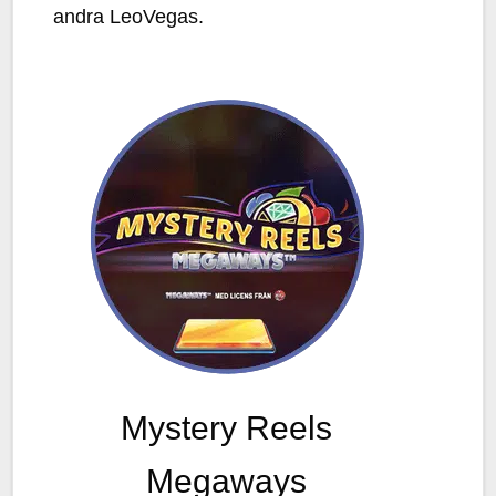
andra LeoVegas.
Mystery Reels
Megaways