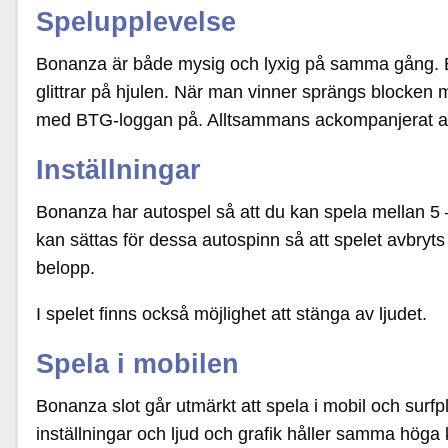
Spelupplevelse
Bonanza är både mysig och lyxig på samma gång. Et
glittrar på hjulen. När man vinner sprängs blocken 
med BTG-loggan på. Alltsammans ackompanjerat av
Inställningar
Bonanza har autospel så att du kan spela mellan 5
kan sättas för dessa autospinn så att spelet avbryts 
belopp.
I spelet finns också möjlighet att stänga av ljudet.
Spela i mobilen
Bonanza slot går utmärkt att spela i mobil och surfpl
inställningar och ljud och grafik håller samma höga k