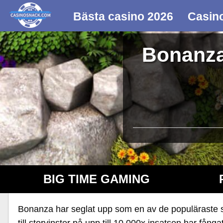
Bästa casino 2026
Casin
Bonanza
BIG TIME GAMING
Bonanza har seglat upp som en av de populäraste s