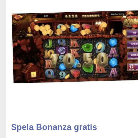
Spela Bonanza gratis