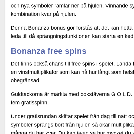
och nya symboler ramlar ner på hjulen. Vinnande sym
kombination kvar på hjulen.
Denna Bonanza bonus gör förstås att det kan hetta til
leda till då sprängningsfunktionen kan starta en kedj
Bonanza free spins
Det finns också chans till free spins i spelet. Land
en vinstmultiplikator som kan nå hur långt som helst
obegränsad.
Guldtackorna är märkta med bokstäverna G O L D. Lan
fem gratisspinn.
Under gratisrundan skiftar spelet från dag till natt
symboler sprängs bort från hjulen så ökar multiplika
många du har kvar. Du kan även se hur mycket du vun