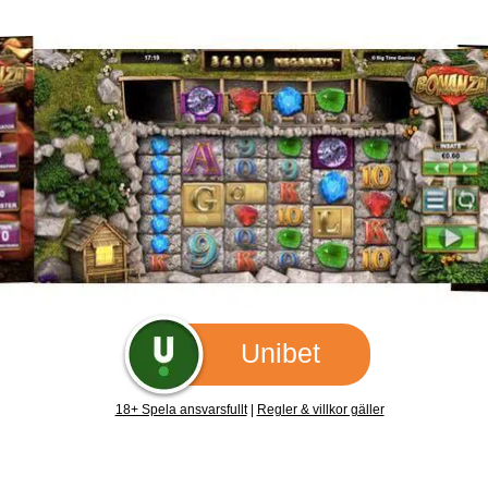
Unibet
18+ Spela ansvarsfullt
|
Regler & villkor gäller