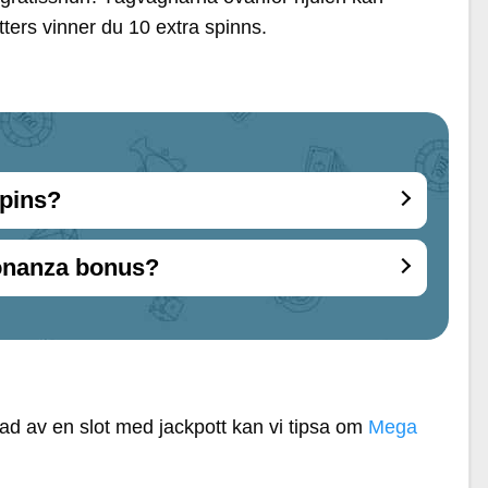
ters vinner du 10 extra spinns.
spins?
onanza bonus?
ad av en slot med jackpott kan vi tipsa om
Mega