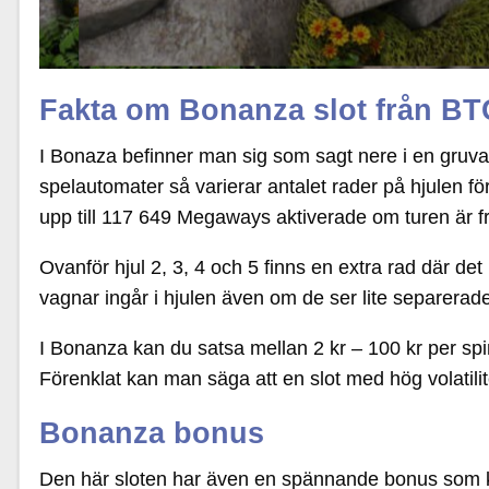
Fakta om Bonanza slot från BT
I Bonaza befinner man sig som sagt nere i en gruva, o
spelautomater så varierar antalet rader på hjulen för
upp till 117 649 Megaways aktiverade om turen är fr
Ovanför hjul 2, 3, 4 och 5 finns en extra rad där d
vagnar ingår i hjulen även om de ser lite separerade
I Bonanza kan du satsa mellan 2 kr – 100 kr per spi
Förenklat kan man säga att en slot med hög volatilitet
Bonanza bonus
Den här sloten har även en spännande bonus som ki