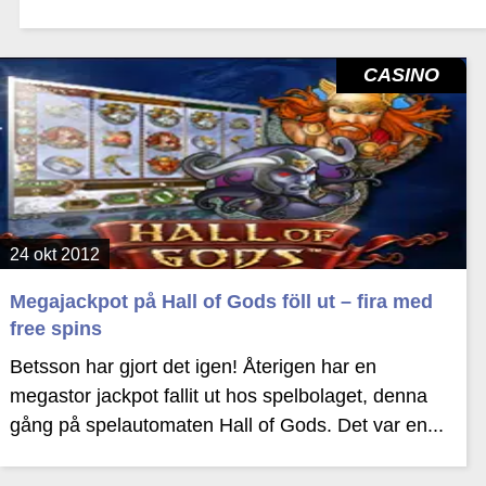
CASINO
24 okt 2012
Megajackpot på Hall of Gods föll ut – fira med
free spins
Betsson har gjort det igen! Återigen har en
megastor jackpot fallit ut hos spelbolaget, denna
gång på spelautomaten Hall of Gods. Det var en...