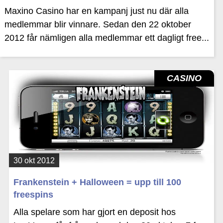
Maxino Casino har en kampanj just nu där alla
medlemmar blir vinnare. Sedan den 22 oktober
2012 får nämligen alla medlemmar ett dagligt free...
CASINO
30 okt 2012
Frankenstein + Halloween = upp till 100
freespins
Alla spelare som har gjort en deposit hos