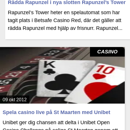
Rädda Rapunzel i nya slotten Rapunzel’s Tower
Rapunzel’s Tower heter en spelautomat som har
tagit plats i Betsafe Casino Red, där det gäller att
rädda Rapunzel med hjälp av frisnurr. Rapunzel...
CASINO
09 okt 2012
Spela casino live på St Maarten med Unibet
Unibet ger dig chansen att delta i Unibet Open