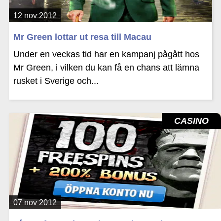
12 nov 2012
Mr Green lottar ut resa till Macau
Under en veckas tid har en kampanj pågått hos
Mr Green, i vilken du kan få en chans att lämna
rusket i Sverige och...
CASINO
07 nov 2012