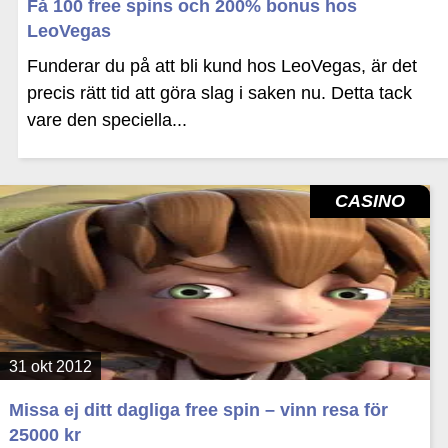
Få 100 free spins och 200% bonus hos
LeoVegas
Funderar du på att bli kund hos LeoVegas, är det
precis rätt tid att göra slag i saken nu. Detta tack
vare den speciella...
CASINO
31 okt 2012
Missa ej ditt dagliga free spin – vinn resa för
25000 kr