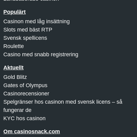
Populärt
Casinon med låg insättning
Slots med bäst RTP
Svensk spellicens
Roulette
Casino med snabb registrering
Aktuellt
Gold Blitz
Gates of Olympus
Casinorecensioner
Spelgränser hos casinon med svensk licens – så
fungerar de
KYC hos casinon
Om casinosnack.com