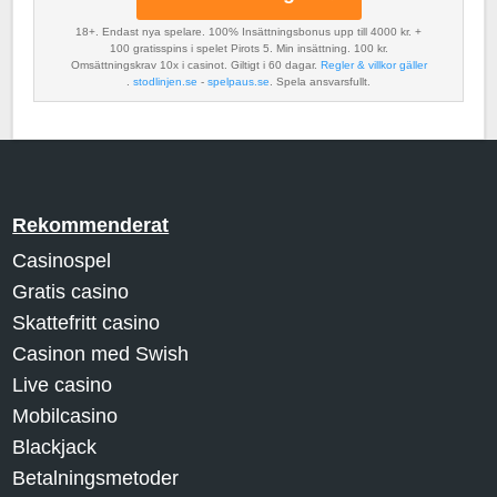
18+. Endast nya spelare. 100% Insättningsbonus upp till 4000 kr. +
100 gratisspins i spelet Pirots 5. Min insättning. 100 kr.
Omsättningskrav 10x i casinot. Giltigt i 60 dagar.
Regler & villkor gäller
.
stodlinjen.se
-
spelpaus.se
. Spela ansvarsfullt.
Rekommenderat
Casinospel
Gratis casino
Skattefritt casino
Casinon med Swish
Live casino
Mobilcasino
Blackjack
Betalningsmetoder