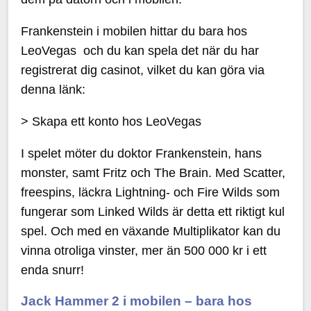
Frankenstein i mobilen hittar du bara hos
LeoVegas och du kan spela det när du har
registrerat dig casinot, vilket du kan göra via
denna länk:
> Skapa ett konto hos LeoVegas
I spelet möter du doktor Frankenstein, hans
monster, samt Fritz och The Brain. Med Scatter,
freespins, läckra Lightning- och Fire Wilds som
fungerar som Linked Wilds är detta ett riktigt kul
spel. Och med en växande Multiplikator kan du
vinna otroliga vinster, mer än 500 000 kr i ett
enda snurr!
Jack Hammer 2 i mobilen – bara hos