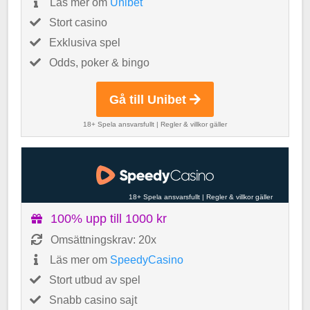
Läs mer om
Unibet
Stort casino
Exklusiva spel
Odds, poker & bingo
Gå till Unibet
18+ Spela ansvarsfullt
|
Regler & villkor gäller
18+ Spela ansvarsfullt
|
Regler & villkor gäller
100% upp till 1000 kr
Omsättningskrav: 20x
Läs mer om
SpeedyCasino
Stort utbud av spel
Snabb casino sajt