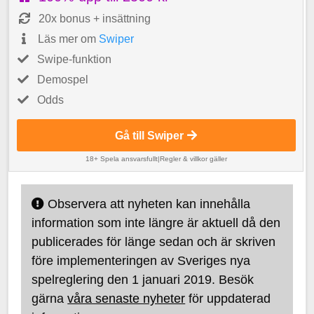
20x bonus + insättning
Läs mer om
Swiper
Swipe-funktion
Demospel
Odds
Gå till Swiper
18+ Spela ansvarsfullt
|
Regler & villkor gäller
Observera att nyheten kan innehålla
information som inte längre är aktuell då den
publicerades för länge sedan och är skriven
före implementeringen av Sveriges nya
spelreglering den 1 januari 2019. Besök
gärna
våra senaste nyheter
för uppdaterad