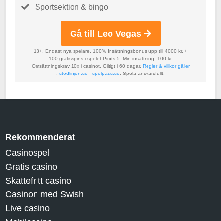
Sportsektion & bingo
Gå till Leo Vegas
18+. Endast nya spelare. 100% Insättningsbonus upp till 4000 kr. +
100 gratisspins i spelet Pirots 5. Min insättning. 100 kr.
Omsättningskrav 10x i casinot. Giltigt i 60 dagar.
Regler & villkor gäller
.
stodlinjen.se
-
spelpaus.se
. Spela ansvarsfullt.
Rekommenderat
Casinospel
Gratis casino
Skattefritt casino
Casinon med Swish
Live casino