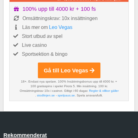
100% upp till 4000 kr + 100 fs
Omsättningskrav: 10x insättningen
Läs mer om
Leo Vegas
Stort utbud av spel
Live casino
Sportsektion & bingo
Gå till Leo Vegas
18+. Endast nya spelare. 100% Insättningsbonus upp till 4000 kr. +
100 gratisspins i spelet Pirots 5. Min insättning. 100 kr.
Omsättningskrav 10x i casinot. Giltigt i 60 dagar.
Regler & villkor gäller
.
stodlinjen.se
-
spelpaus.se
. Spela ansvarsfullt.
Rekommenderat