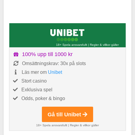
18+ Spela ansvarsfullt
|
Regler & villkor gäller
100% upp till 1000 kr
Omsättningskrav: 30x på slots
Läs mer om
Unibet
Stort casino
Exklusiva spel
Odds, poker & bingo
Gå till Unibet
18+ Spela ansvarsfullt
|
Regler & villkor gäller