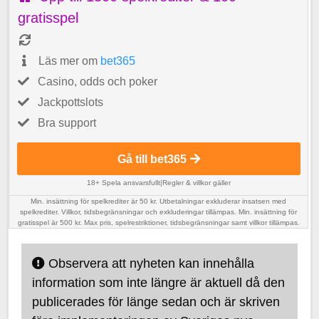
gratisspel
Läs mer om
bet365
Casino, odds och poker
Jackpottslots
Bra support
Gå till bet365
18+ Spela ansvarsfullt
|
Regler & villkor gäller
Min. insättning för spelkrediter är 50 kr. Utbetalningar exkluderar insatsen med
spelkrediter. Villkor, tidsbegränsningar och exkluderingar tillämpas. Min. insättning för
gratisspel är 500 kr. Max pris, spelrestriktioner, tidsbegränsningar samt villkor tillämpas.
Observera att nyheten kan innehålla
information som inte längre är aktuell då den
publicerades för länge sedan och är skriven