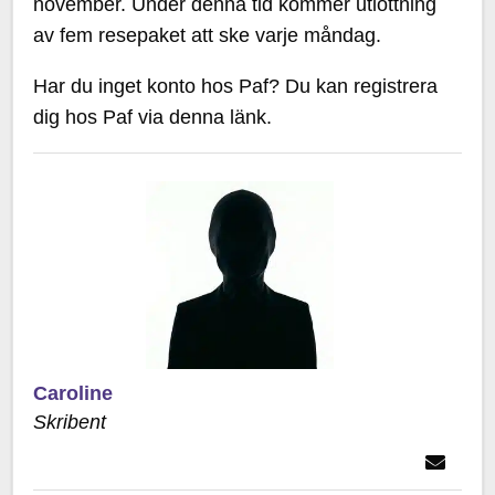
november. Under denna tid kommer utlottning
av fem resepaket att ske varje måndag.
Har du inget konto hos Paf? Du kan registrera
dig hos Paf via denna länk.
Caroline
Skribent