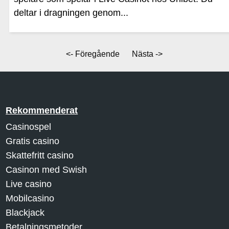
deltar i dragningen genom...
<- Föregående
Nästa ->
Rekommenderat
Casinospel
Gratis casino
Skattefritt casino
Casinon med Swish
Live casino
Mobilcasino
Blackjack
Betalningsmetoder