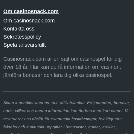
Om casinosnack.com
Om casinosnack.com
Kontakta oss
Sekretesspolicy
Spela ansvarsfullt
Casinosnack.com är en sajt om casinospel för dig
över 18 år. Här kan du få information om casinon,
jämföra bonusar och lära dig olika casinospel.
Sidan innehåller annons- och affiliatelänkar. Erbjudanden, bonusar,
odds, villkor och annan information kan ändras med kort varsel. Vi
reserverar oss därför för eventuella felskrivningar, felaktigheter,
faktafel och inaktuella uppgifter i bonuslistor, guider, artiklar,