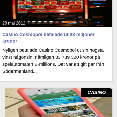
28 maj 2012
Casino Cosmopol betalade ut 33 miljoner
kronor
Nyligen betalade Casino Cosmopol ut sin högsta
vinst någonsin, nämligen 33 789 320 kronor på
spelautomaten E-millions. Det var ett gift par från
Södermanland...
CASINO