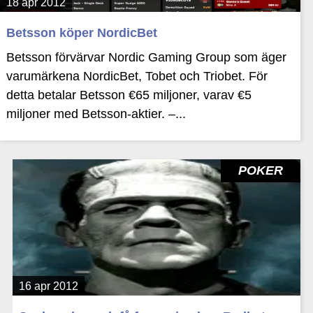
18 apr 2012
Betsson köper NordicBet
Betsson förvärvar Nordic Gaming Group som äger
varumärkena NordicBet, Tobet och Triobet. För
detta betalar Betsson €65 miljoner, varav €5
miljoner med Betsson-aktier. –...
POKER
16 apr 2012