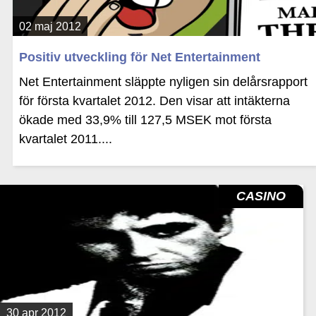
02 maj 2012
Positiv utveckling för Net Entertainment
Net Entertainment släppte nyligen sin delårsrapport
för första kvartalet 2012. Den visar att intäkterna
ökade med 33,9% till 127,5 MSEK mot första
kvartalet 2011....
CASINO
30 apr 2012