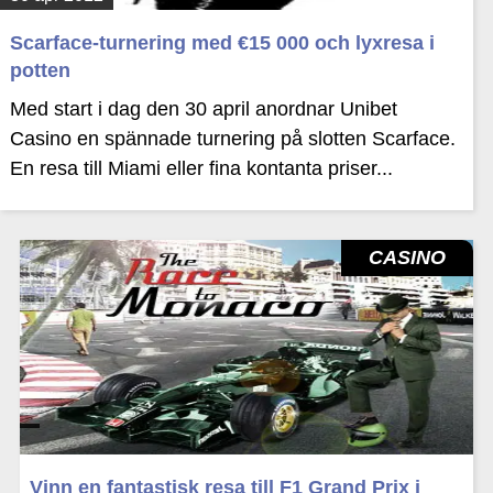
Scarface-turnering med €15 000 och lyxresa i
potten
Med start i dag den 30 april anordnar Unibet
Casino en spännade turnering på slotten Scarface.
En resa till Miami eller fina kontanta priser...
CASINO
Vinn en fantastisk resa till F1 Grand Prix i