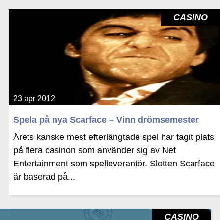
CASINO
23 apr 2012
Spela på nya Scarface – Vinn drömsemester
Årets kanske mest efterlängtade spel har tagit plats
på flera casinon som använder sig av Net
Entertainment som spelleverantör. Slotten Scarface
är baserad på...
CASINO