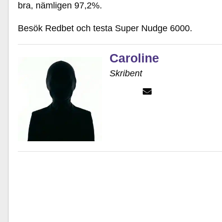
bra, nämligen 97,2%.
Besök Redbet och testa Super Nudge 6000.
Caroline
Skribent