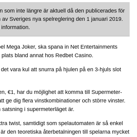
 som inte längre är aktuell då den publicerades för
 av Sveriges nya spelreglering den 1 januari 2019.
information.
pel Mega Joker, ska spana in Net Entertainments
plats bland annat hos Redbet Casino.
det vara kul att snurra på hjulen på en 3-hjuls slot
n, €1, har du möjlighet att komma till Supermeter-
tt ge dig flera vinstkombinationer och större vinster.
 satsning i supermeterläget är.
ra twist, samtidigt som spelautomaten är så enkel
 är den teoretiska återbetalningen till spelarna mycket