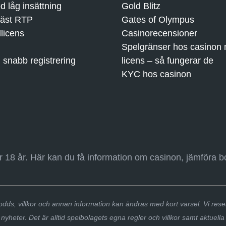
 låg insättning
Gold Blitz
bäst RTP
Gates of Olympus
licens
Casinorecensioner
Spelgränser hos casinon
snabb registrering
licens – så fungerar de
KYC hos casinon
 18 år. Här kan du få information om casinon, jämföra bo
dds, villkor och annan information kan ändras med kort varsel. Vi reserve
och nyheter. Det är alltid spelbolagets egna regler och villkor samt aktue