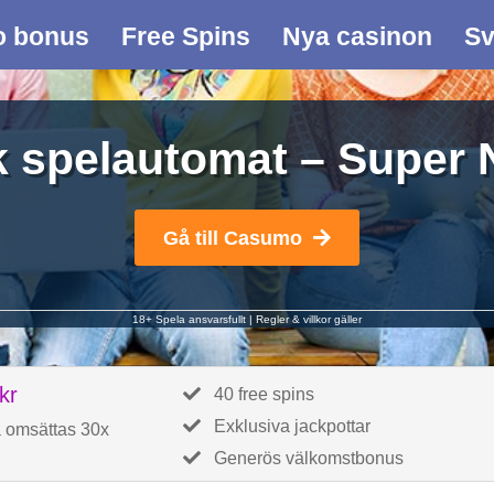
o bonus
Free Spins
Nya casinon
Sv
k spelautomat – Super
Gå till Casumo
18+ Spela ansvarsfullt
|
Regler & villkor gäller
kr
40 free spins
Exklusiva jackpottar
a omsättas 30x
Generös välkomstbonus