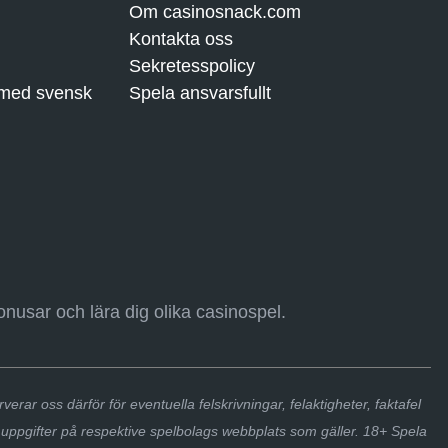
Om casinosnack.com
Kontakta oss
Sekretesspolicy
 med svensk
Spela ansvarsfullt
nusar och lära dig olika casinospel.
rar oss därför för eventuella felskrivningar, felaktigheter, faktafel
lla uppgifter på respektive spelbolags webbplats som gäller. 18+ Spela