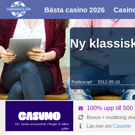
Bästa casino 2026
Casin
Ny klassis
Publicerad: 2012-05-10
100% upp till 500 
Bonus + insättning sk
18+ Spela ansvarsfullt
|
Regler & villkor
Läs mer om
Casumo
gäller