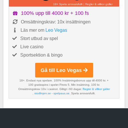
18+ Spela ansvarsfullt
|
Regler & villkor gäller
100% upp till 4000 kr + 100 fs
Omsättningskrav: 10x insättningen
Läs mer om
Leo Vegas
Stort utbud av spel
Live casino
Sportsektion & bingo
Gå till Leo Vegas
18+. Endast nya spelare. 100% Insättningsbonus upp till 4000 kr. +
100 gratisspins i spelet Pirots 5. Min insättning. 100 kr.
Omsättningskrav 10x i casinot. Giltigt i 60 dagar.
Regler & villkor gäller
.
stodlinjen.se
-
spelpaus.se
. Spela ansvarsfullt.