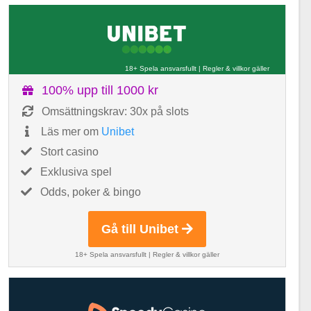
18+ Spela ansvarsfullt
|
Regler & villkor gäller
100% upp till 1000 kr
Omsättningskrav: 30x på slots
Läs mer om
Unibet
Stort casino
Exklusiva spel
Odds, poker & bingo
Gå till Unibet
18+ Spela ansvarsfullt
|
Regler & villkor gäller