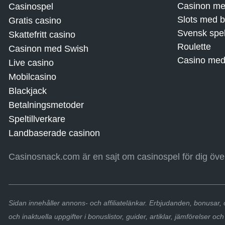
Casinon med
Casinospel
Slots med 
Gratis casino
Svensk spel
Skattefritt casino
Roulette
Casinon med Swish
Casino med 
Live casino
Mobilcasino
Blackjack
Betalningsmetoder
Speltillverkare
Landbaserade casinon
Casinosnack.com är en sajt om casinospel för dig över
Sidan innehåller annons- och affiliatelänkar. Erbjudanden, bonusar, o
och inaktuella uppgifter i bonuslistor, guider, artiklar, jämförelser 