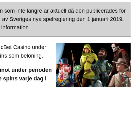
 som inte längre är aktuell då den publicerades för
 av Sveriges nya spelreglering den 1 januari 2019.
information.
dicBet Casino under
ins som belöning.
sinot under perioden
e spins varje dag i