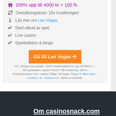
100% upp till 4000 kr + 100 fs
Omsättningskrav: 10x insättningen
Läs mer om
Leo Vegas
Stort utbud av spel
Live casino
Sportsektion & bingo
Gå till Leo Vegas
18+. Endast nya spelare. 100% Insättningsbonus upp till 4000 kr. +
100 gratisspins i spelet Pirots 5. Min insättning. 100 kr.
Omsättningskrav 10x i casinot. Giltigt i 60 dagar.
Regler & villkor gäller
.
stodlinjen.se
-
spelpaus.se
. Spela ansvarsfullt.
Om casinosnack.com