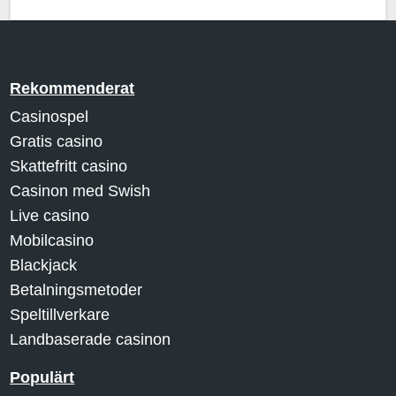
Rekommenderat
Casinospel
Gratis casino
Skattefritt casino
Casinon med Swish
Live casino
Mobilcasino
Blackjack
Betalningsmetoder
Speltillverkare
Landbaserade casinon
Populärt