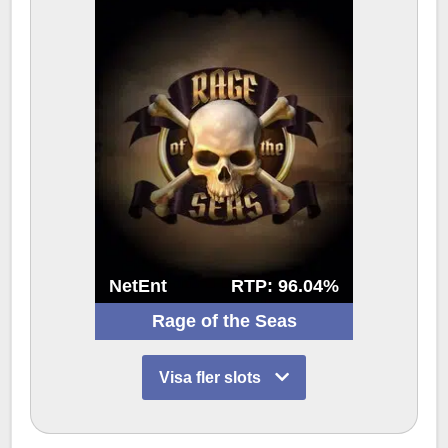
NetEnt
RTP: 96.04%
Rage of the Seas
Visa fler slots