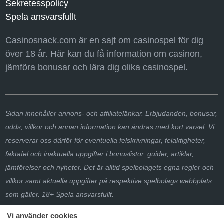
Sekretesspolicy
Spela ansvarsfullt
Casinosnack.com är en sajt om casinospel för dig
över 18 år. Här kan du få information om casinon,
jämföra bonusar och lära dig olika casinospel.
Sidan innehåller annons- och affiliatelänkar. Erbjudanden, bonusar,
odds, villkor och annan information kan ändras med kort varsel. Vi
reserverar oss därför för eventuella felskrivningar, felaktigheter,
faktafel och inaktuella uppgifter i bonuslistor, guider, artiklar,
jämförelser och nyheter. Det är alltid spelbolagets egna regler och
villkor samt aktuella uppgifter på respektive spelbolags webbplats
som gäller. 18+ Spela ansvarsfullt.