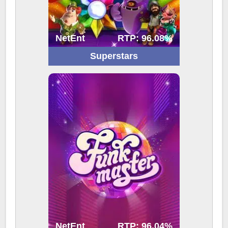
NetEnt
RTP: 96.08%
Superstars
NetEnt
RTP: 96.04%