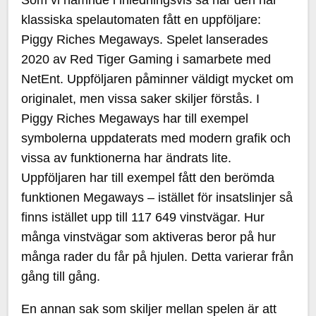
klassiska spelautomaten fått en uppföljare:
Piggy Riches Megaways. Spelet lanserades
2020 av Red Tiger Gaming i samarbete med
NetEnt. Uppföljaren påminner väldigt mycket om
originalet, men vissa saker skiljer förstås. I
Piggy Riches Megaways har till exempel
symbolerna uppdaterats med modern grafik och
vissa av funktionerna har ändrats lite.
Uppföljaren har till exempel fått den berömda
funktionen Megaways – istället för insatslinjer så
finns istället upp till 117 649 vinstvägar. Hur
många vinstvägar som aktiveras beror på hur
många rader du får på hjulen. Detta varierar från
gång till gång.
En annan sak som skiljer mellan spelen är att