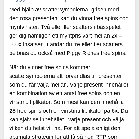
Med hjälp av scattersymbolerna, grisen med
den rosa presenten, kan du vinna free spins och
myntvinster. Två eller fler scatters i basspelet
ger dig nämligen ett myntpris värt mellan 2x –
100x insatsen. Landar du tre eller fler scatters
belönas du också med Piggy Riches free spins.
När du vinner free spins kommer
scattersymbolerna att förvandlas till presenter
som du får välja mellan. Varje present innehåller
en kombination av ett antal free spins och en
vinstmultiplikator. Som mest kan den innehålla
28 free spins och en vinstmultiplikator på 6x. Du
kan själv se innehållet i varje present och välja
vilken du helst vill ha. För att spela enligt den
optimala strategin för att få så hög RTP som