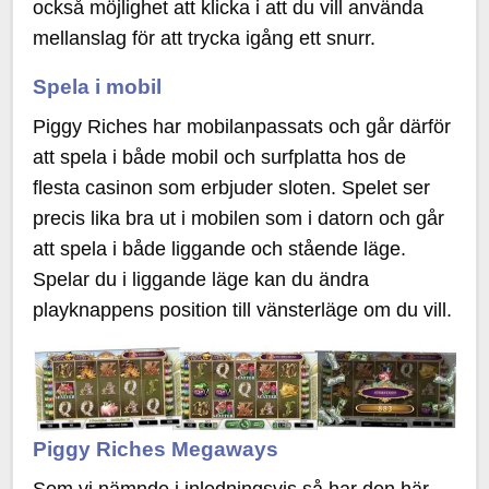
också möjlighet att klicka i att du vill använda
mellanslag för att trycka igång ett snurr.
Spela i mobil
Piggy Riches har mobilanpassats och går därför
att spela i både mobil och surfplatta hos de
flesta casinon som erbjuder sloten. Spelet ser
precis lika bra ut i mobilen som i datorn och går
att spela i både liggande och stående läge.
Spelar du i liggande läge kan du ändra
playknappens position till vänsterläge om du vill.
Piggy Riches Megaways
Som vi nämnde i inledningsvis så har den här