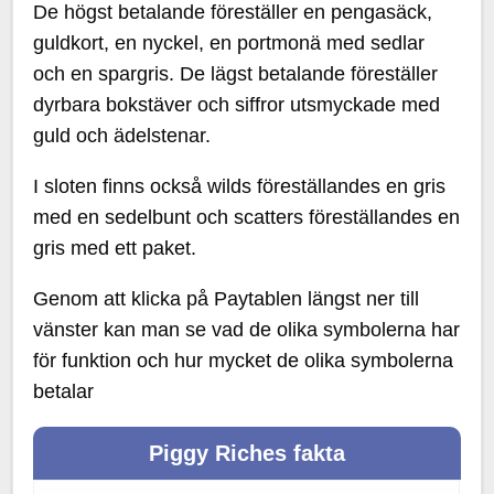
De högst betalande föreställer en pengasäck,
guldkort, en nyckel, en portmonä med sedlar
och en spargris. De lägst betalande föreställer
dyrbara bokstäver och siffror utsmyckade med
guld och ädelstenar.
I sloten finns också wilds föreställandes en gris
med en sedelbunt och scatters föreställandes en
gris med ett paket.
Genom att klicka på Paytablen längst ner till
vänster kan man se vad de olika symbolerna har
för funktion och hur mycket de olika symbolerna
betalar
Piggy Riches fakta