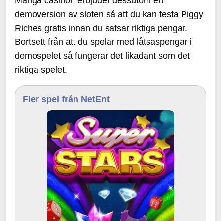
Många casinon erbjuder dessutom en
demoversion av sloten så att du kan testa Piggy
Riches gratis innan du satsar riktiga pengar.
Bortsett från att du spelar med låtsaspengar i
demospelet så fungerar det likadant som det
riktiga spelet.
Fler spel från NetEnt