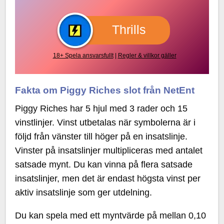
Thrills
18+ Spela ansvarsfullt
|
Regler & villkor gäller
Fakta om Piggy Riches slot från NetEnt
Piggy Riches har 5 hjul med 3 rader och 15
vinstlinjer. Vinst utbetalas när symbolerna är i
följd från vänster till höger på en insatslinje.
Vinster på insatslinjer multipliceras med antalet
satsade mynt. Du kan vinna på flera satsade
insatslinjer, men det är endast högsta vinst per
aktiv insatslinje som ger utdelning.
Du kan spela med ett myntvärde på mellan 0,10