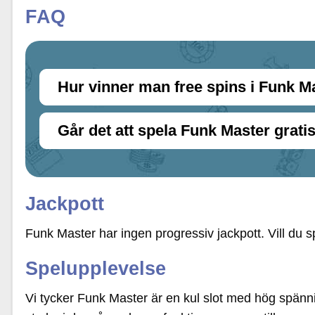
FAQ
Hur vinner man free spins i Funk M
Går det att spela Funk Master grati
Jackpott
Funk Master har ingen progressiv jackpott. Vill du
Spelupplevelse
Vi tycker Funk Master är en kul slot med hög spännin