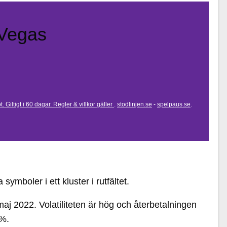
oVegas
. Giltigt i 60 dagar.
Regler & villkor gäller
.
stodlinjen.se
-
spelpaus.se
.
ymboler i ett kluster i rutfältet.
aj 2022. Volatiliteten är hög och återbetalningen
2%.