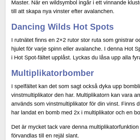
Master. När en wildsymbol ingår i ett vinnande klust
till att skapa nya vinster efter avalanchen.
Dancing Wilds Hot Spots
I rutnätet finns en 2×2 rutor stor ruta som gnistrar 
hjulet för varje spinn eller avalanche. I denna Hot 
i Hot Spot-fältet upplåst. Lyckas du låsa upp alla fy
Multiplikatorbomber
I spelfältet kan det som sagt också dyka upp bombli
vinstmultiplikator den har. Multiplikatorn kan vara 
används som vinstmultiplikator för din vinst. Finns
har landat en bomb med 2x i multiplikator och en bo
Det är mycket tack vare denna multiplikatorfunktio
förvandlas till en rejäl slant.