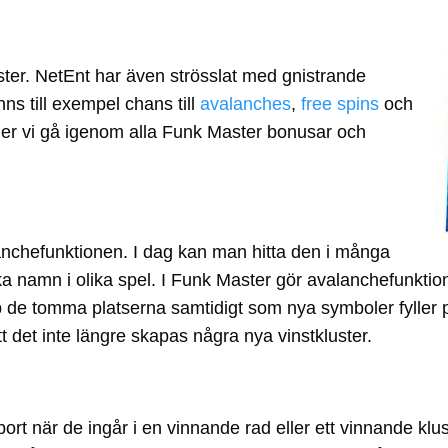
aster. NetEnt har även strösslat med gnistrande
ns till exempel chans till
avalanches
,
free spins
och
mer vi gå igenom alla Funk Master bonusar och
anchefunktionen. I dag kan man hitta den i många
lika namn i olika spel. I Funk Master gör avalanchefunkti
upp de tomma platserna samtidigt som nya symboler fyller
t det inte längre skapas några nya vinstkluster.
 när de ingår i en vinnande rad eller ett vinnande kluste