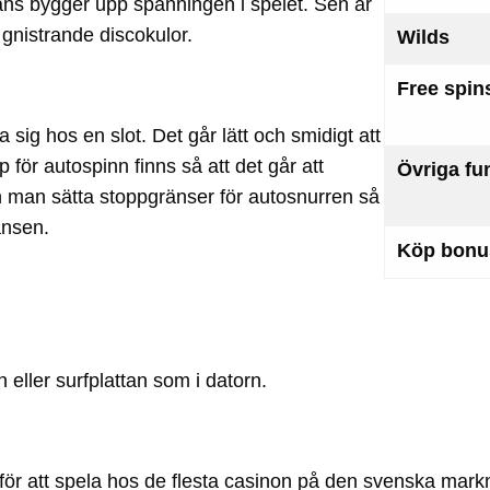
ns bygger upp spänningen i spelet. Sen är
 gnistrande discokulor.
Wilds
Free spin
sig hos en slot. Det går lätt och smidigt att
 för autospinn finns så att det går att
Övriga fu
n man sätta stoppgränser för autosnurren så
änsen.
Köp bonu
n eller surfplattan som i datorn.
för att spela hos de flesta casinon på den svenska mar