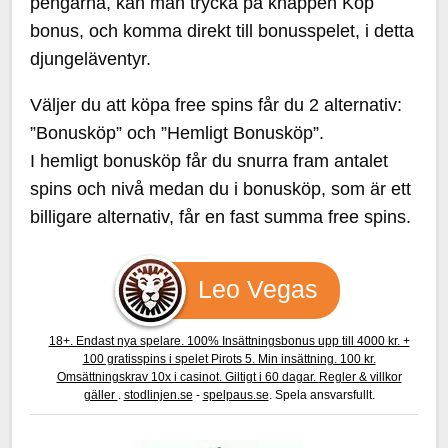
pengarna, kan man trycka på knappen Köp
bonus, och komma direkt till bonusspelet, i detta
djungeläventyr.
Väljer du att köpa free spins får du 2 alternativ:
”Bonusköp” och ”Hemligt Bonusköp”.
I hemligt bonusköp får du snurra fram antalet
spins och nivå medan du i bonusköp, som är ett
billigare alternativ, får en fast summa free spins.
Leo Vegas
18+. Endast nya spelare. 100% Insättningsbonus upp till 4000 kr. +
100 gratisspins i spelet Pirots 5. Min insättning. 100 kr.
Omsättningskrav 10x i casinot. Giltigt i 60 dagar.
Regler & villkor
gäller
.
stodlinjen.se
-
spelpaus.se
. Spela ansvarsfullt.