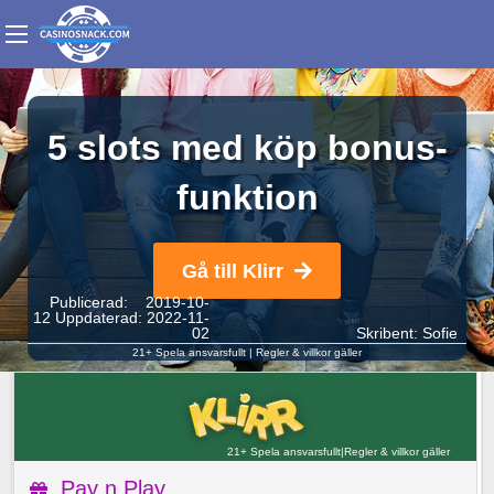
5 slots med köp bonus-
funktion
Gå till Klirr
Publicerad: 2019-10-
12
Uppdaterad: 2022-11-
02
Skribent:
Sofie
21+ Spela ansvarsfullt
|
Regler & villkor gäller
21+ Spela ansvarsfullt
|
Regler & villkor gäller
Pay n Play