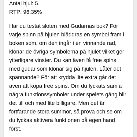
Antal hjul: 5
RTP: 96.35%
Har du testat sloten med Gudarnas bok? För
varje spinn på hjulen bläddras en symbol fram i
boken som, om den ingår i en vinnande rad,
klonar de övriga symbolerna på hjulet vilket ger
ytterligare vinster. Du kan även få free spins
med gudar som klonar sig på hjulen. Låter det
spännande? För att krydda lite extra går det
även att köpa free spins. Om du lyckats samla
några funktionssymboler under spelets gång blir
det till och med lite billigare. Men det är
fortfarande stora summor, så prova och se om
du lyckas aktivera funktionen på egen hand
först.