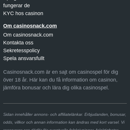
fungerar de
KYC hos casinon
Om casinosnack.com
Om casinosnack.com
Kontakta oss
Sekretesspolicy
Spela ansvarsfullt
Casinosnack.com är en sajt om casinospel för dig
över 18 år. Här kan du få information om casinon,
jämföra bonusar och lära dig olika casinospel.
Sidan innehåller annons- och affiliatelänkar. Erbjudanden, bonusar,
odds, villkor och annan information kan ändras med kort varsel. Vi
reserverar oss därför för eventuella felskrivningar, felaktigheter,