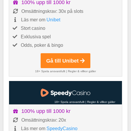
100% upp till 1000 kr
Omsättningskrav: 30x på slots
Läs mer om
Unibet
Stort casino
Exklusiva spel
Odds, poker & bingo
Gå till Unibet
18+ Spela ansvarsfullt
|
Regler & villkor gäller
18+ Spela ansvarsfullt
|
Regler & villkor gäller
100% upp till 1000 kr
Omsättningskrav: 20x
Läs mer om
SpeedyCasino