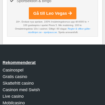
Sportsektion & bingo
Gå till Leo Vegas
18+. Endast nya spelare. 100% Insättningsbonus upp till 4000 kr. +
100 gratisspins i spelet Pirots 5. Min insättning. 100 kr.
Omsättningskrav 10x i casinot. Giltigt i 60 dagar.
Regler & villkor gäller
.
stodlinjen.se
-
spelpaus.se
. Spela ansvarsfullt.
Rekommenderat
Casinospel
Gratis casino
Skattefritt casino
Casinon med Swish
Live casino
Mobilcasino