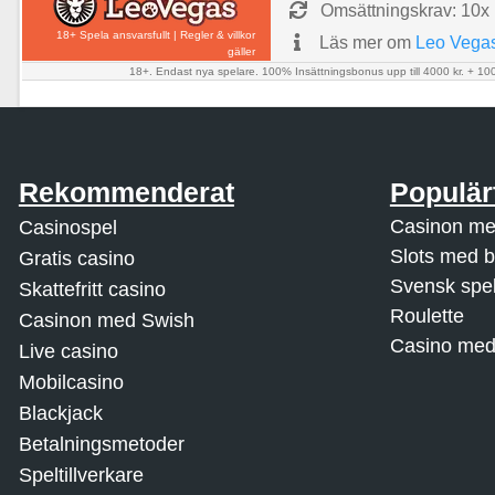
Omsättningskrav: 10x 
18+ Spela ansvarsfullt
|
Regler & villkor
Läs mer om
Leo Vega
gäller
18+. Endast nya spelare. 100% Insättningsbonus upp till 4000 kr. + 100 gr
Rekommenderat
Populär
Casinon med
Casinospel
Slots med 
Gratis casino
Svensk spel
Skattefritt casino
Roulette
Casinon med Swish
Casino med 
Live casino
Mobilcasino
Blackjack
Betalningsmetoder
Speltillverkare