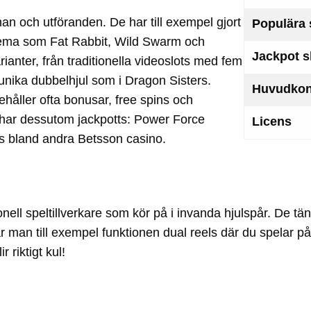
n och utföranden. De har till exempel gjort
Populära 
ema som Fat Rabbit, Wild Swarm och
Jackpot s
anter, från traditionella videoslots med fem
d unika dubbelhjul som i Dragon Sisters.
Huvudkon
ehåller ofta bonusar, free spins och
 har dessutom jackpotts: Power Force
Licens
s bland andra Betsson casino.
nell speltillverkare som kör på i invanda hjulspår. De t
ar man till exempel funktionen dual reels där du spelar på
 riktigt kul!