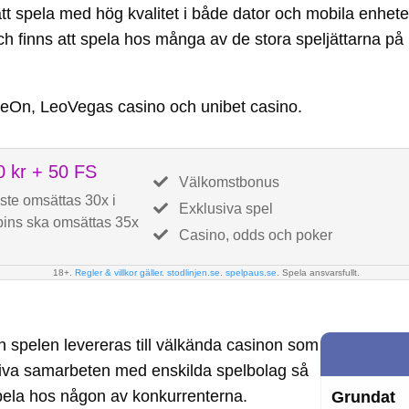
t spela med hög kvalitet i både dator och mobila enhete
h finns att spela hos många av de stora speljättarna på
meOn, LeoVegas casino och unibet casino.
0 kr + 50 FS
Välkomstbonus
ste omsättas 30x i
Exklusiva spel
spins ska omsättas 35x
Casino, odds och poker
18+.
Regler & villkor gäller
.
stodlinjen.se
.
spelpaus.se
. Spela ansvarsfullt.
 spelen levereras till välkända casinon som
iva samarbeten med enskilda spelbolag så
spela hos någon av konkurrenterna.
Grundat