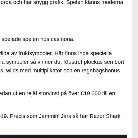
gjorda och har snygg grafik. Spelen känns moderna
t spelade spelen hos casinona.
lda av fruktsymboler. Här finns inga speciella
dana symboler så vinner du. Klustret plockas sen bort
ames, wilds med multiplikator och en regnbågsbonus
an ut en rejäl storvinst på över €19 000 till en
2019. Precis som Jammin’ Jars så har Razor Shark