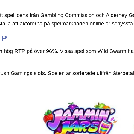
 fått spellicens från Gambling Commission och Alderney
lla att aktörerna på spelmarknaden online är schyssta
TP
en hög RTP på över 96%. Vissa spel som Wild Swarm har h
sh Gamings slots. Spelen är sorterade utifrån återbetalni