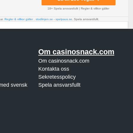
18+ Spela ansvarsfullt
|
Regler & villkor gäller
gar.
Regler & villkor gäller
.
stodlinjen.se
-
spelpaus.se
. Spela ansvarsfullt.
Om casinosnack.com
Om casinosnack.com
Kontakta oss
Sekretesspolicy
 med svensk
Spela ansvarsfullt