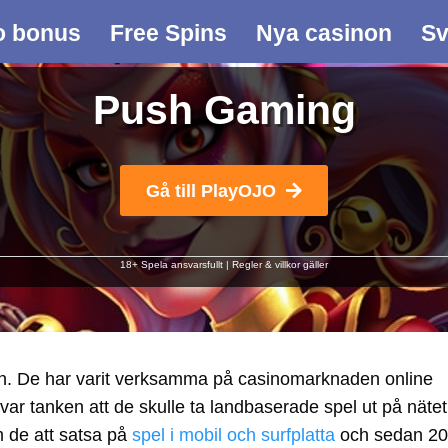
o bonus
Free Spins
Nya casinon
Sv
Push Gaming
Gå till PlayOJO
18+ Spela ansvarsfullt
|
Regler & villkor gäller
don. De har varit verksamma på casinomarknaden online
r tanken att de skulle ta landbaserade spel ut på nätet
 de att satsa på
spel i mobil och surfplatta
och sedan 2