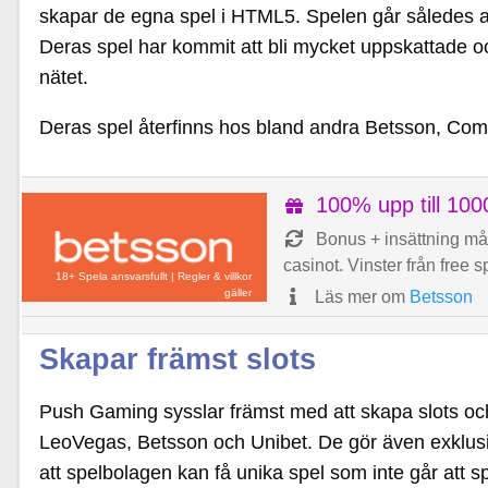
skapar de egna spel i HTML5. Spelen går således at
Deras spel har kommit att bli mycket uppskattade oc
nätet.
Deras spel återfinns hos bland andra Betsson, Co
100% upp till 100
Bonus + insättning må
casinot. Vinster från free 
18+ Spela ansvarsfullt
|
Regler & villkor
gäller
Läs mer om
Betsson
Skapar främst slots
Push Gaming sysslar främst med att skapa slots och
LeoVegas, Betsson och Unibet. De gör även exklus
att spelbolagen kan få unika spel som inte går att 