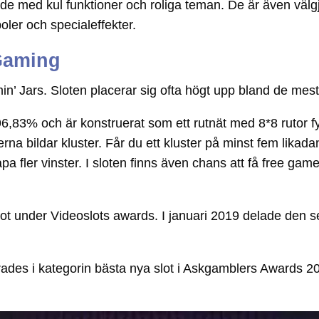
de med kul funktioner och roliga teman. De är även väl
boler och specialeffekter.
Gaming
’ Jars. Sloten placerar sig ofta högt upp bland de mes
,83% och är konstruerat som ett rutnät med 8*8 rutor fyl
lerna bildar kluster. Får du ett kluster på minst fem lika
kapa fler vinster. I sloten finns även chans att få free g
ot under Videoslots awards. I januari 2019 delade den sed
rades i kategorin bästa nya slot i Askgamblers Awards 