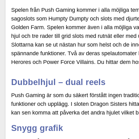
Spelen från Push Gaming kommer i alla möjliga tema
sagoslots som Humpty Dumpty och slots med djurt
Golden Farm. Spelen kommer även i alla möjliga vari
hjul och tre rader till grid slots med rutnät eller me
Slottarna kan se ut nästan hur som helst och de inn
spännande funktioner. Två av deras spelautomater
Herores och Power Force Villains. Du hittar dem ho
Dubbelhjul – dual reels
Push Gaming är som du säkert förstått ingen traditio
funktioner och upplägg. I sloten Dragon Sisters hitt
kan sen komma att påverka det andra hjulet vilket blir
Snygg grafik