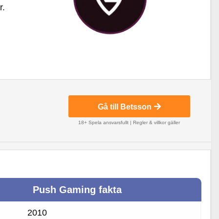
r.
Gå till Betsson
18+ Spela ansvarsfullt
|
Regler & villkor gäller
Push Gaming fakta
2010