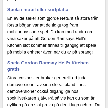
Spela i mobil eller surfplatta
En av de saker som gjorde NetEnt så stora från
första början var att de tidigt tog fram
mobilanpassade spel. Du kan med andra ord
vara säker på att Gordon Ramsays Hell’s
Kitchen slot kommer finnas tillgänglig att spela
på mobila enheter även när du är på språng!
Spela Gordon Ramsay Hell’s Kitchen
gratis
Stora casinositer brukar generellt erbjuda
demoversioner av sina slots. Ibland finns
demoversioner också tillgängliga hos
speltillverkaren själv. På så vis kan du som är
nyfiken på en slot prova på den i lugn och ro. Du