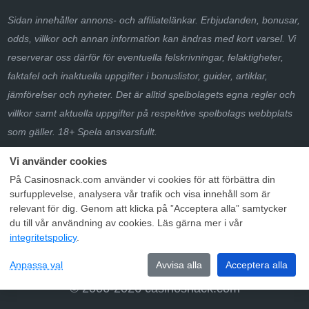
Sidan innehåller annons- och affiliatelänkar. Erbjudanden, bonusar,
odds, villkor och annan information kan ändras med kort varsel. Vi
reserverar oss därför för eventuella felskrivningar, felaktigheter,
faktafel och inaktuella uppgifter i bonuslistor, guider, artiklar,
jämförelser och nyheter. Det är alltid spelbolagets egna regler och
villkor samt aktuella uppgifter på respektive spelbolags webbplats
som gäller. 18+ Spela ansvarsfullt.
På Casinosnack.com använder vi cookies för att förbättra din
surfupplevelse, analysera vår trafik och visa innehåll som är
relevant för dig. Genom att klicka på ”Acceptera alla” samtycker
du till vår användning av cookies. Läs gärna mer i vår
integritetspolicy
.
Anpassa val
Avvisa alla
Acceptera alla
© 2006-2026 casinosnack.com