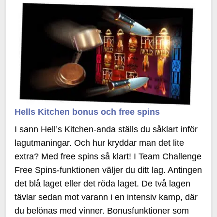
Hells Kitchen bonus och free spins
I sann Hell’s Kitchen-anda ställs du såklart inför
lagutmaningar. Och hur kryddar man det lite
extra? Med free spins så klart! I Team Challenge
Free Spins-funktionen väljer du ditt lag. Antingen
det blå laget eller det röda laget. De två lagen
tävlar sedan mot varann i en intensiv kamp, där
du belönas med vinner. Bonusfunktioner som