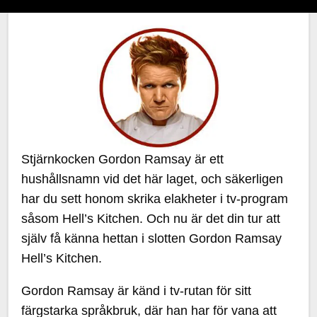
Stjärnkocken Gordon Ramsay är ett
hushållsnamn vid det här laget, och säkerligen
har du sett honom skrika elakheter i tv-program
såsom Hell’s Kitchen. Och nu är det din tur att
själv få känna hettan i slotten Gordon Ramsay
Hell’s Kitchen.
Gordon Ramsay är känd i tv-rutan för sitt
färgstarka språkbruk, där han har för vana att