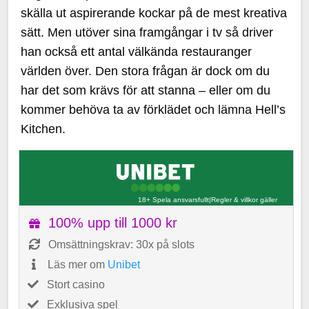
skälla ut aspirerande kockar på de mest kreativa
sätt. Men utöver sina framgångar i tv så driver
han också ett antal välkända restauranger
världen över. Den stora frågan är dock om du
har det som krävs för att stanna – eller om du
kommer behöva ta av förklädet och lämna Hell’s
Kitchen.
18+ Spela ansvarsfullt
|
Regler & villkor gäller
100% upp till 1000 kr
Omsättningskrav: 30x på slots
Läs mer om
Unibet
Stort casino
Exklusiva spel