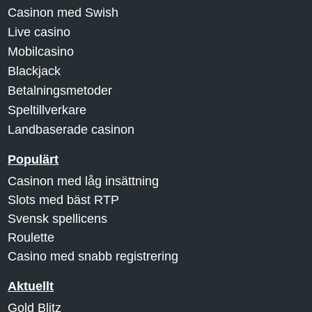
Casinon med Swish
Live casino
Mobilcasino
Blackjack
Betalningsmetoder
Speltillverkare
Landbaserade casinon
Populärt
Casinon med låg insättning
Slots med bäst RTP
Svensk spellicens
Roulette
Casino med snabb registrering
Aktuellt
Gold Blitz