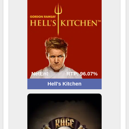
NetEnt
RTP: 96.07%
Hell's Kitchen