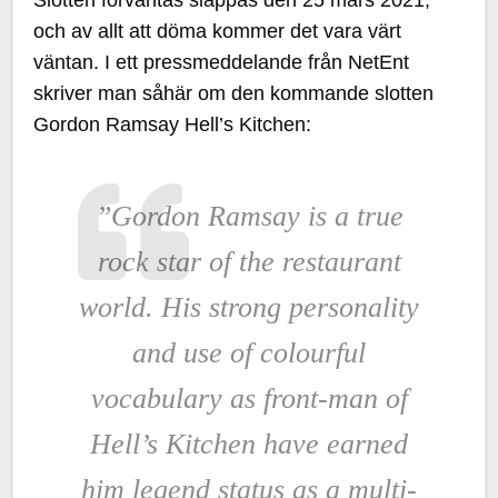
Slotten förväntas släppas den 25 mars 2021,
och av allt att döma kommer det vara värt
väntan. I ett pressmeddelande från NetEnt
skriver man såhär om den kommande slotten
Gordon Ramsay Hell’s Kitchen:
”Gordon Ramsay is a true
rock star of the restaurant
world. His strong personality
and use of colourful
vocabulary as front-man of
Hell’s Kitchen have earned
him legend status as a multi-