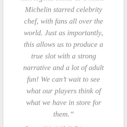
Michelin starred celebrity
chef, with fans all over the
world. Just as importantly,
this allows us to produce a
true slot with a strong
narrative and a lot of adult
fun! We can’t wait to see
what our players think of
what we have in store for
them.”