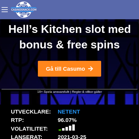
Hell’s Kitchen slot med
bonus & free spins
Gå till Casumo
18+ Spela ansvarsfullt
|
Regler & villkor gäller
UTVECKLARE:
NETENT
RTP:
96.07%
VOLATILITET:
LANSERAT:
2021-03-25