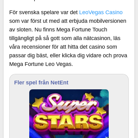
För svenska spelare var det
LeoVegas Casino
som var först ut med att erbjuda mobilversionen
av sloten. Nu finns Mega Fortune Touch
tillgängligt på så gott som alla nätcasinon, läs
våra recensioner för att hitta det casino som
passar dig bäst, eller klicka dig vidare och prova
Mega Fortune Leo Vegas.
Fler spel från NetEnt