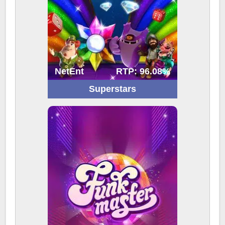
NetEnt
RTP: 96.08%
Superstars