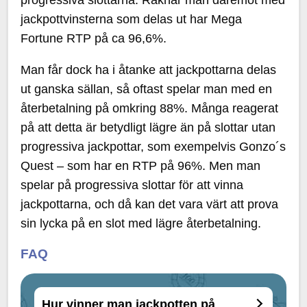
progressiva slottarna. Räknar man däremot med
jackpottvinsterna som delas ut har Mega
Fortune RTP på ca 96,6%.
Man får dock ha i åtanke att jackpottarna delas
ut ganska sällan, så oftast spelar man med en
återbetalning på omkring 88%. Många reagerat
på att detta är betydligt lägre än på slottar utan
progressiva jackpottar, som exempelvis Gonzo´s
Quest – som har en RTP på 96%. Men man
spelar på progressiva slottar för att vinna
jackpottarna, och då kan det vara värt att prova
sin lycka på en slot med lägre återbetalning.
FAQ
Hur vinner man jackpotten på