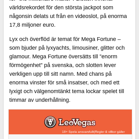
världsrekordet för den största jackpot som
någonsin delats ut från en videoslot, på enorma
17,8 miljoner euro.
Lyx och överflöd är temat för Mega Fortune –
som bjuder på lyxyachts, limousiner, glitter och
glamour. Mega Fortune översätts till ”enorm
förmögenhet” på svenska, och slotten lever
verkligen upp till sitt namn. Med chans på
enorma vinster för små insatser, och med ett
lyxigt och välgenomtänkt tema lockar spelet till
timmar av underhållning.
18+ Spela ansvarsfullt
|
Regler & villkor gäller