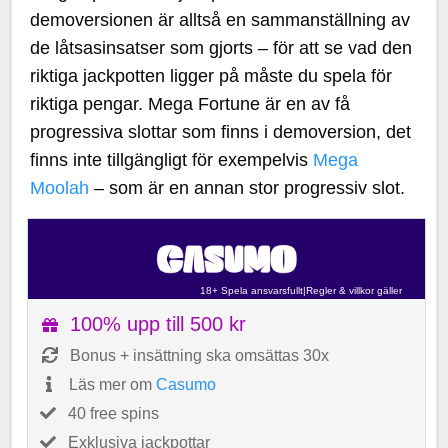
demoversionen är alltså en sammanställning av
de låtsasinsatser som gjorts – för att se vad den
riktiga jackpotten ligger på måste du spela för
riktiga pengar. Mega Fortune är en av få
progressiva slottar som finns i demoversion, det
finns inte tillgängligt för exempelvis
Mega
Moolah
– som är en annan stor progressiv slot.
18+ Spela ansvarsfullt
|
Regler & villkor gäller
100% upp till 500 kr
Bonus + insättning ska omsättas 30x
Läs mer om
Casumo
40 free spins
Exklusiva jackpottar