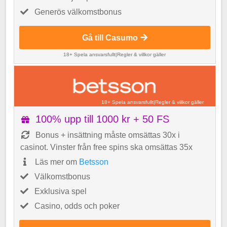
Generös välkomstbonus
Gå till Casumo
18+ Spela ansvarsfullt
|
Regler & villkor gäller
18+ Spela ansvarsfullt
|
Regler & villkor gäller
100% upp till 1000 kr + 50 FS
Bonus + insättning måste omsättas 30x i
casinot. Vinster från free spins ska omsättas 35x
Läs mer om
Betsson
Välkomstbonus
Exklusiva spel
Casino, odds och poker