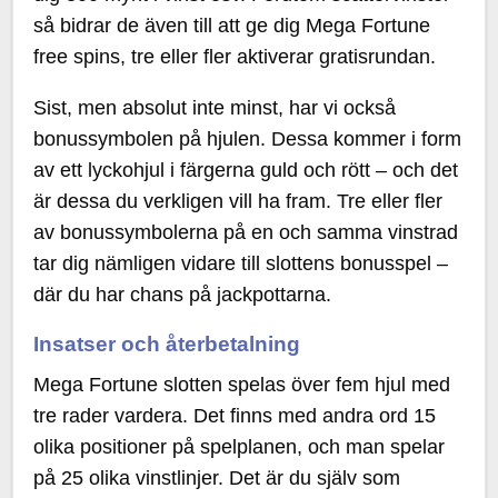
så bidrar de även till att ge dig Mega Fortune
free spins, tre eller fler aktiverar gratisrundan.
Sist, men absolut inte minst, har vi också
bonussymbolen på hjulen. Dessa kommer i form
av ett lyckohjul i färgerna guld och rött – och det
är dessa du verkligen vill ha fram. Tre eller fler
av bonussymbolerna på en och samma vinstrad
tar dig nämligen vidare till slottens bonusspel –
där du har chans på jackpottarna.
Insatser och återbetalning
Mega Fortune slotten spelas över fem hjul med
tre rader vardera. Det finns med andra ord 15
olika positioner på spelplanen, och man spelar
på 25 olika vinstlinjer. Det är du själv som