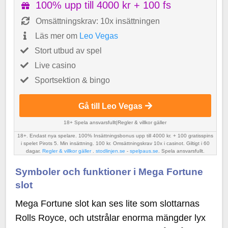
100% upp till 4000 kr + 100 fs
Omsättningskrav: 10x insättningen
Läs mer om
Leo Vegas
Stort utbud av spel
Live casino
Sportsektion & bingo
Gå till Leo Vegas
18+ Spela ansvarsfullt
|
Regler & villkor gäller
18+. Endast nya spelare. 100% Insättningsbonus upp till 4000 kr. + 100 gratisspins
i spelet Pirots 5. Min insättning. 100 kr. Omsättningskrav 10x i casinot. Giltigt i 60
dagar.
Regler & villkor gäller
.
stodlinjen.se
-
spelpaus.se
. Spela ansvarsfullt.
Symboler och funktioner i Mega Fortune
slot
Mega Fortune slot kan ses lite som slottarnas
Rolls Royce, och utstrålar enorma mängder lyx