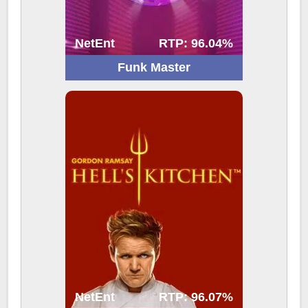
NetEnt
RTP: 96.04%
Funk Master
NetEnt
RTP: 96.07%