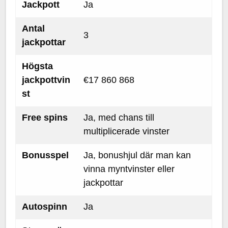
Jackpott
Ja
Antal
3
jackpottar
Högsta
jackpottvin
€17 860 868
st
Free spins
Ja, med chans till
multiplicerade vinster
Bonusspel
Ja, bonushjul där man kan
vinna myntvinster eller
jackpottar
Autospinn
Ja