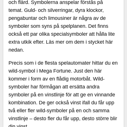
och flärd. Symbolerna anspelar förstås på
temat. Guld- och silverringar, dyra klockor,
pengabuntar och limousiner är några av de
symboler som syns på spelplanen. Det finns
också ett par olika specialsymboler att hålla lite
extra utkik efter. Läs mer om dem i stycket här
nedan.
Precis som i de flesta spelautomater hittar du en
wild-symbol i Mega Fortune. Just den här
kommer i form av en flådig motorbåt. Wild-
symboler har förmågan att ersätta andra
symboler på en vinstlinje för att ge en vinnande
kombination. De ger också vinst ifall du får upp
två eller fler wild-symboler på en och samma
vinstlinje – desto fler du får upp, desto större blir
din vinst.