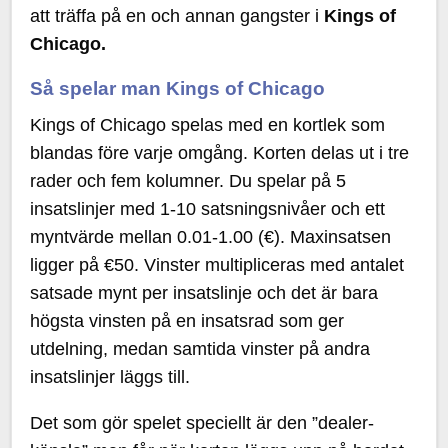
att träffa på en och annan gangster i
Kings of
Chicago.
Så spelar man Kings of Chicago
Kings of Chicago spelas med en kortlek som
blandas före varje omgång. Korten delas ut i tre
rader och fem kolumner. Du spelar på 5
insatslinjer med 1-10 satsningsnivåer och ett
myntvärde mellan 0.01-1.00 (€). Maxinsatsen
ligger på €50. Vinster multipliceras med antalet
satsade mynt per insatslinje och det är bara
högsta vinsten på en insatsrad som ger
utdelning, medan samtida vinster på andra
insatslinjer läggs till.
Det som gör spelet speciellt är den ”dealer-