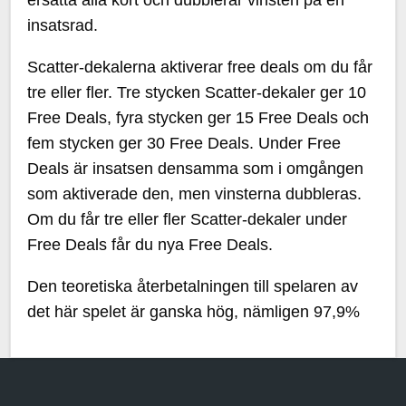
ersätta alla kort och dubblerar vinsten på en
insatsrad.
Scatter-dekalerna aktiverar free deals om du får
tre eller fler. Tre stycken Scatter-dekaler ger 10
Free Deals, fyra stycken ger 15 Free Deals och
fem stycken ger 30 Free Deals. Under Free
Deals är insatsen densamma som i omgången
som aktiverade den, men vinsterna dubbleras.
Om du får tre eller fler Scatter-dekaler under
Free Deals får du nya Free Deals.
Den teoretiska återbetalningen till spelaren av
det här spelet är ganska hög, nämligen 97,9%