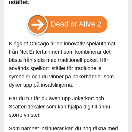
istället.
Dead or Alive 2
Kings of Chicago är en innovativ spelautomat
från Net Entertainment som kombinerar det
bästa från slots med traditionell poker. Här
används spelkort istället för traditionella
symboler och du vinner på pokerhänder som
dyker upp på insatslinjerna.
Har du tur får du även upp Jokerkort och
Scatter-dekaler som kan hjälpa dig till ännu
större vinster.
Som namnet insinuerar kan du nog räkna med