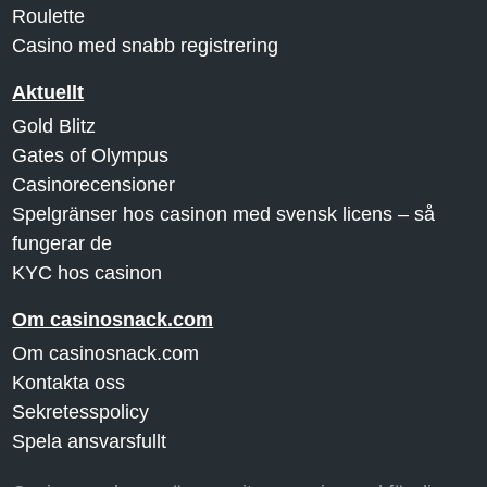
Roulette
Casino med snabb registrering
Aktuellt
Gold Blitz
Gates of Olympus
Casinorecensioner
Spelgränser hos casinon med svensk licens – så
fungerar de
KYC hos casinon
Om casinosnack.com
Om casinosnack.com
Kontakta oss
Sekretesspolicy
Spela ansvarsfullt