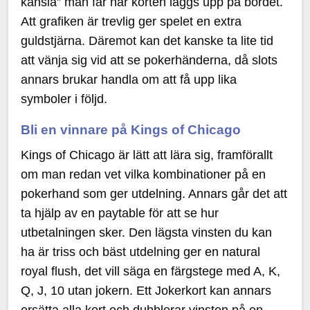
känsla” man får när korten läggs upp på bordet.
Att grafiken är trevlig ger spelet en extra
guldstjärna. Däremot kan det kanske ta lite tid
att vänja sig vid att se pokerhänderna, då slots
annars brukar handla om att få upp lika
symboler i följd.
Bli en vinnare på Kings of Chicago
Kings of Chicago är lätt att lära sig, framförallt
om man redan vet vilka kombinationer på en
pokerhand som ger utdelning. Annars går det att
ta hjälp av en paytable för att se hur
utbetalningen sker. Den lägsta vinsten du kan
ha är triss och bäst utdelning ger en natural
royal flush, det vill säga en färgstege med A, K,
Q, J, 10 utan jokern. Ett Jokerkort kan annars