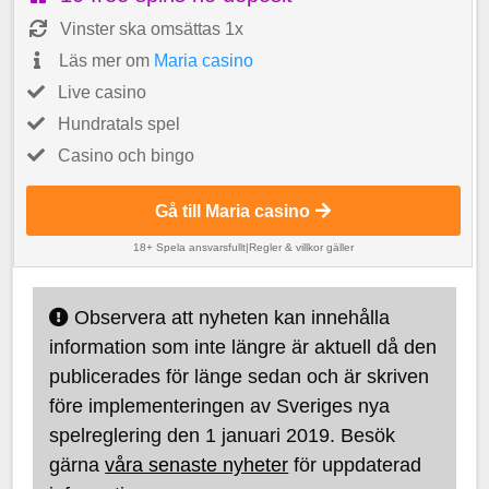
Vinster ska omsättas 1x
Läs mer om
Maria casino
Live casino
Hundratals spel
Casino och bingo
Gå till Maria casino
18+ Spela ansvarsfullt
|
Regler & villkor gäller
Observera att nyheten kan innehålla
information som inte längre är aktuell då den
publicerades för länge sedan och är skriven
före implementeringen av Sveriges nya
spelreglering den 1 januari 2019. Besök
gärna
våra senaste nyheter
för uppdaterad