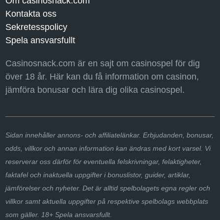
Om casinosnack.com
Kontakta oss
Sekretesspolicy
Spela ansvarsfullt
Casinosnack.com är en sajt om casinospel för dig
över 18 år. Här kan du få information om casinon,
jämföra bonusar och lära dig olika casinospel.
Sidan innehåller annons- och affiliatelänkar. Erbjudanden, bonusar,
odds, villkor och annan information kan ändras med kort varsel. Vi
reserverar oss därför för eventuella felskrivningar, felaktigheter,
faktafel och inaktuella uppgifter i bonuslistor, guider, artiklar,
jämförelser och nyheter. Det är alltid spelbolagets egna regler och
villkor samt aktuella uppgifter på respektive spelbolags webbplats
som gäller. 18+ Spela ansvarsfullt.