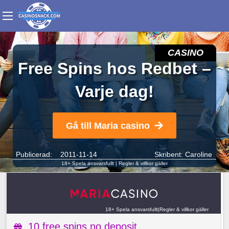
CASINO
Free Spins hos Redbet –
Varje dag!
Gå till Maria casino
Publicerad: 2011-11-14
Skribent:
Caroline
18+ Spela ansvarsfullt
|
Regler & villkor gäller
18+ Spela ansvarsfullt
|
Regler & villkor gäller
10 free spins no deposit