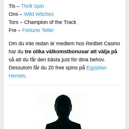
Tis –
Thrill Spin
Ons –
Wild Witches
Tors – Champion of the Track
Fre –
Fortune Teller
Om du inte redan är medlem hos Redbet Casino
har du
tre olika välkomstbonusar att välja på
så att du får den bästa just för dina behov.
Dessutom får du 20 free spins på
Egyptian
Heroes.