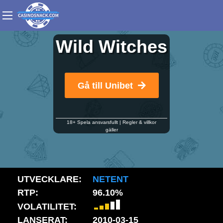
Wild Witches
Gå till Unibet
18+ Spela ansvarsfullt
|
Regler & villkor
gäller
UTVECKLARE:
NETENT
RTP:
96.10%
VOLATILITET:
LANSERAT:
2010-03-15