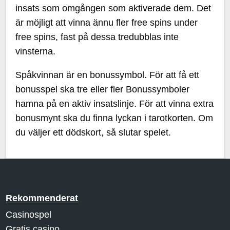
insats som omgången som aktiverade dem. Det
är möjligt att vinna ännu fler free spins under
free spins, fast på dessa tredubblas inte
vinsterna.
Spåkvinnan är en bonussymbol. För att få ett
bonusspel ska tre eller fler Bonussymboler
hamna på en aktiv insatslinje. För att vinna extra
bonusmynt ska du finna lyckan i tarotkorten. Om
du väljer ett dödskort, så slutar spelet.
Rekommenderat
Casinospel
Gratis casino