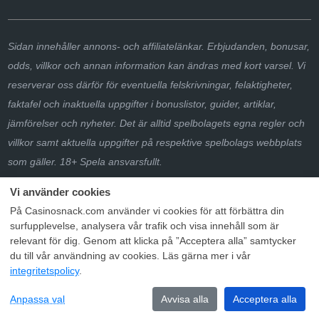
Sidan innehåller annons- och affiliatelänkar. Erbjudanden, bonusar,
odds, villkor och annan information kan ändras med kort varsel. Vi
reserverar oss därför för eventuella felskrivningar, felaktigheter,
faktafel och inaktuella uppgifter i bonuslistor, guider, artiklar,
jämförelser och nyheter. Det är alltid spelbolagets egna regler och
villkor samt aktuella uppgifter på respektive spelbolags webbplats
som gäller. 18+ Spela ansvarsfullt.
På Casinosnack.com använder vi cookies för att förbättra din
surfupplevelse, analysera vår trafik och visa innehåll som är
relevant för dig. Genom att klicka på ”Acceptera alla” samtycker
du till vår användning av cookies. Läs gärna mer i vår
integritetspolicy
.
Anpassa val
Avvisa alla
Acceptera alla