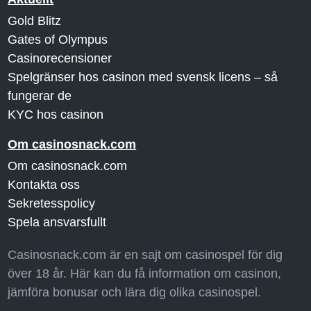
Gold Blitz
Gates of Olympus
Casinorecensioner
Spelgränser hos casinon med svensk licens – så
fungerar de
KYC hos casinon
Om casinosnack.com
Om casinosnack.com
Kontakta oss
Sekretesspolicy
Spela ansvarsfullt
Casinosnack.com är en sajt om casinospel för dig
över 18 år. Här kan du få information om casinon,
jämföra bonusar och lära dig olika casinospel.