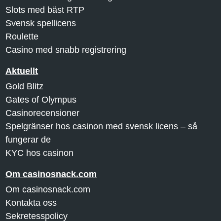
Slots med bäst RTP
Svensk spellicens
Roulette
Casino med snabb registrering
Aktuellt
Gold Blitz
Gates of Olympus
Casinorecensioner
Spelgränser hos casinon med svensk licens – så
fungerar de
KYC hos casinon
Om casinosnack.com
Om casinosnack.com
Kontakta oss
Sekretesspolicy