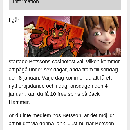
information.
I går
startade Betssons casinofestival, vilken kommer
att pågå under sex dagar, ända fram till söndag
den 8 januari. Varje dag kommer du att få ett
nytt erbjudande och i dag, onsdagen den 4
januari, kan du få 10 free spins på Jack
Hammer.
Är du inte medlem hos Betsson, är det möjligt
att bli det via denna länk. Just nu har Betsson