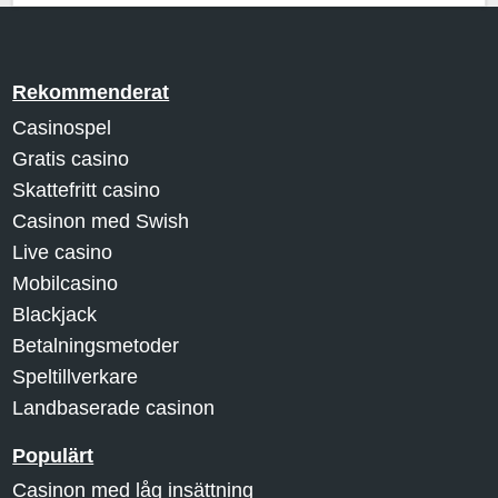
Rekommenderat
Casinospel
Gratis casino
Skattefritt casino
Casinon med Swish
Live casino
Mobilcasino
Blackjack
Betalningsmetoder
Speltillverkare
Landbaserade casinon
Populärt
Casinon med låg insättning