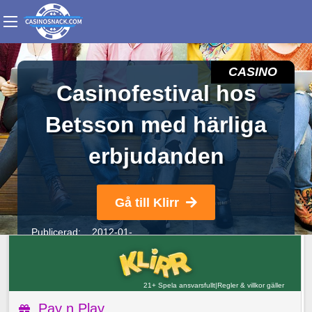
CASINO
Casinofestival hos
Betsson med härliga
erbjudanden
Gå till Klirr
Publicerad: 2012-01-
04
Skribent:
Caroline
21+ Spela ansvarsfullt
|
Regler & villkor gäller
21+ Spela ansvarsfullt
|
Regler & villkor gäller
Pay n Play