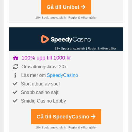
Gå till Unibet
18+ Spela ansvarsfullt
|
Regler & villkor gäller
18+ Spela ansvarsfullt
|
Regler & villkor gäller
100% upp till 1000 kr
Omsättningskrav: 20x
Läs mer om
SpeedyCasino
Stort utbud av spel
Snabb casino sajt
Smidig Casino Lobby
Gå till SpeedyCasino
18+ Spela ansvarsfullt
|
Regler & villkor gäller