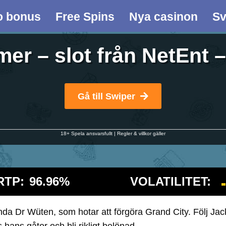
o bonus
Free Spins
Nya casinon
Sv
r – slot från NetEnt 
Gå till Swiper
18+ Spela ansvarsfullt
|
Regler & villkor gäller
RTP:
96.96%
VOLATILITET:
a Dr Wüten, som hotar att förgöra Grand City. Följ Ja