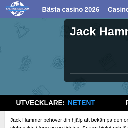
Bästa casino 2026
Casin
Jack Hamme
UTVECKLARE:
NETENT
Jack Hammer behöver din hjälp att bekämpa den ond