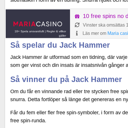
slotmaskin i form av en tidning. Snurra hjulet och lös
10 free spins no 
Vinster ska omsättas 
18+ Spela ansvarsfullt
|
Regler & villkor
Läs mer om
Maria cas
gäller
Så spelar du Jack Hammer
Jack Hammer är utformad som en tidning, där varje ruta
som ger vinst och din insats är insatsnivån gånger ant
Så vinner du på Jack Hammer
Om du får en vinnande rad eller tre stycken free spi
snurra. Detta fortlöper så länge det genereras en ny
Får du fem eller fler free spin-symboler, i form av 
free spin-runda.