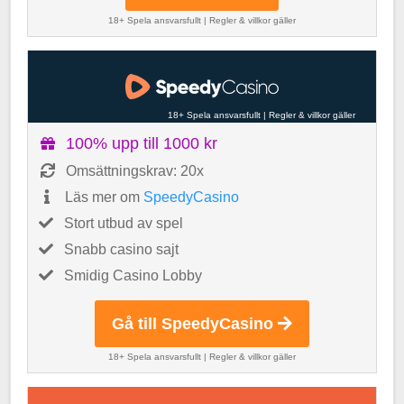
18+ Spela ansvarsfullt
|
Regler & villkor gäller
18+ Spela ansvarsfullt
|
Regler & villkor gäller
100% upp till 1000 kr
Omsättningskrav: 20x
Läs mer om
SpeedyCasino
Stort utbud av spel
Snabb casino sajt
Smidig Casino Lobby
Gå till SpeedyCasino
18+ Spela ansvarsfullt
|
Regler & villkor gäller