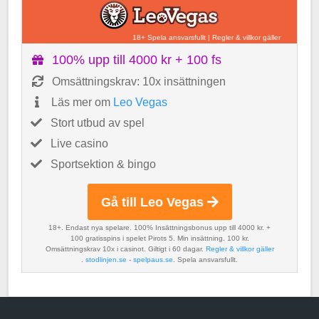
18+ Spela ansvarsfullt
|
Regler & villkor gäller
100% upp till 4000 kr + 100 fs
Omsättningskrav: 10x insättningen
Läs mer om
Leo Vegas
Stort utbud av spel
Live casino
Sportsektion & bingo
Gå till Leo Vegas
18+. Endast nya spelare. 100% Insättningsbonus upp till 4000 kr. +
100 gratisspins i spelet Pirots 5. Min insättning. 100 kr.
Omsättningskrav 10x i casinot. Giltigt i 60 dagar.
Regler & villkor gäller
.
stodlinjen.se
-
spelpaus.se
. Spela ansvarsfullt.