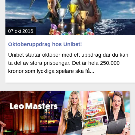
07 okt 2016
Oktoberuppdrag hos Unibet!
Unibet startar oktober med ett uppdrag där du kan
ta del av stora prispengar. Det är hela 250.000
kronor som lyckliga spelare ska få...