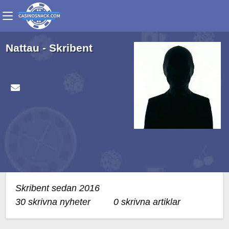
Nattau - Skribent
Skribent sedan 2016
|
30 skrivna nyheter
|
0 skrivna artiklar