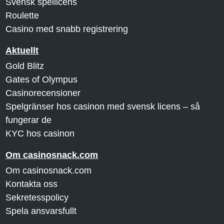
Svensk spellicens
Roulette
Casino med snabb registrering
Aktuellt
Gold Blitz
Gates of Olympus
Casinorecensioner
Spelgränser hos casinon med svensk licens – så
fungerar de
KYC hos casinon
Om casinosnack.com
Om casinosnack.com
Kontakta oss
Sekretesspolicy
Spela ansvarsfullt