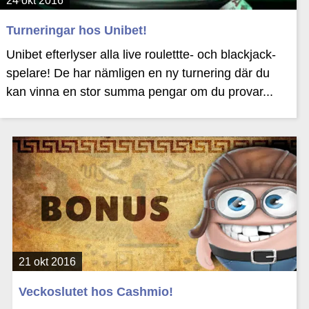
Turneringar hos Unibet!
Unibet efterlyser alla live roulettte- och blackjack-
spelare! De har nämligen en ny turnering där du
kan vinna en stor summa pengar om du provar...
21 okt 2016
Veckoslutet hos Cashmio!