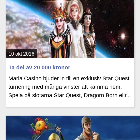
10 okt 2016
Ta del av 20 000 kronor
Maria Casino bjuder in till en exklusiv Star Quest
turnering med många vinster att kamma hem.
Spela på slotarna Star Quest, Dragorn Born ellr...