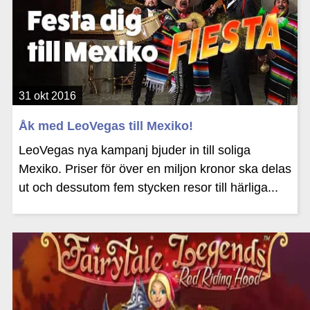
31 okt 2016
Åk med LeoVegas till Mexiko!
LeoVegas nya kampanj bjuder in till soliga
Mexiko. Priser för över en miljon kronor ska delas
ut och dessutom fem stycken resor till härliga...