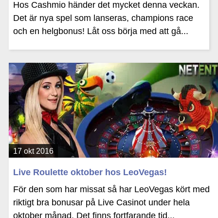
Hos Cashmio händer det mycket denna veckan.
Det är nya spel som lanseras, champions race
och en helgbonus! Låt oss börja med att gå...
17 okt 2016
Live Roulette oktober hos LeoVegas!
För den som har missat så har LeoVegas kört med
riktigt bra bonusar på Live Casinot under hela
oktober månad. Det finns fortfarande tid...