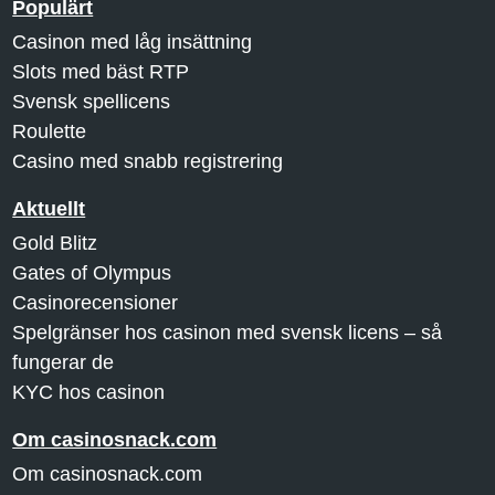
Populärt
Casinon med låg insättning
Slots med bäst RTP
Svensk spellicens
Roulette
Casino med snabb registrering
Aktuellt
Gold Blitz
Gates of Olympus
Casinorecensioner
Spelgränser hos casinon med svensk licens – så
fungerar de
KYC hos casinon
Om casinosnack.com
Om casinosnack.com