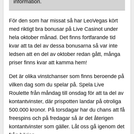
information.
För den som har missat så har LeoVegas kört
med riktigt bra bonusar på Live Casinot under
hela oktober månad. Det finns fortfarande tid
kvar att ta del av dessa bonusarna så var inte
ledsen att en del av oktober redan gått, många
priser finns kvar att kamma hem!
Det är olika vinstchanser som finns beroende på
vilken dag som du spelar på. Spela Live
Roulette från måndag till onsdag för att ta del av
kontantvinster, där prispotten landar på otroliga
500.000 kronor. På torsdagar har du chans att få
freespins och på fredagar så är det återigen
kontantvinster som gäller. Låt oss gå igenom det