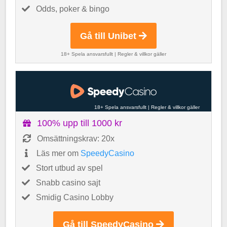
Odds, poker & bingo
Gå till Unibet
18+ Spela ansvarsfullt
|
Regler & villkor gäller
18+ Spela ansvarsfullt
|
Regler & villkor gäller
100% upp till 1000 kr
Omsättningskrav: 20x
Läs mer om
SpeedyCasino
Stort utbud av spel
Snabb casino sajt
Smidig Casino Lobby
Gå till SpeedyCasino