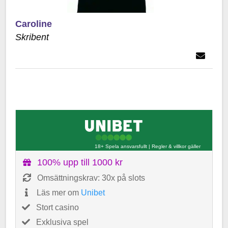
Caroline
Skribent
18+ Spela ansvarsfullt
|
Regler & villkor gäller
100% upp till 1000 kr
Omsättningskrav: 30x på slots
Läs mer om
Unibet
Stort casino
Exklusiva spel