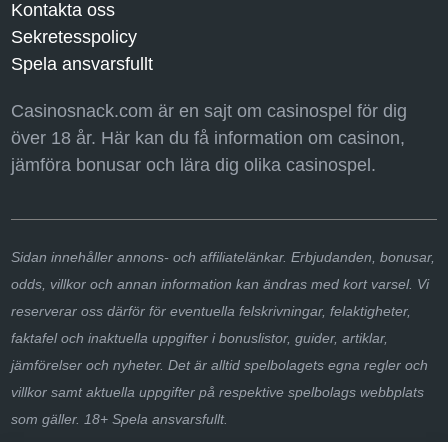
Kontakta oss
Sekretesspolicy
Spela ansvarsfullt
Casinosnack.com är en sajt om casinospel för dig
över 18 år. Här kan du få information om casinon,
jämföra bonusar och lära dig olika casinospel.
Sidan innehåller annons- och affiliatelänkar. Erbjudanden, bonusar,
odds, villkor och annan information kan ändras med kort varsel. Vi
reserverar oss därför för eventuella felskrivningar, felaktigheter,
faktafel och inaktuella uppgifter i bonuslistor, guider, artiklar,
jämförelser och nyheter. Det är alltid spelbolagets egna regler och
villkor samt aktuella uppgifter på respektive spelbolags webbplats
som gäller. 18+ Spela ansvarsfullt.