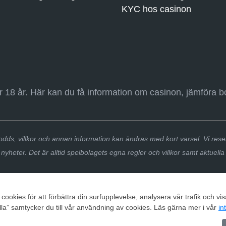
KYC hos casinon
 18 år. Här kan du få information om casinon, jämföra bo
dds, villkor och annan information kan ändras med kort varsel. Vi reserve
och nyheter. Det är alltid spelbolagets egna regler och villkor samt aktue
kies för att förbättra din surfupplevelse, analysera vår trafik och visa
la” samtycker du till vår användning av cookies. Läs gärna mer i vår
in