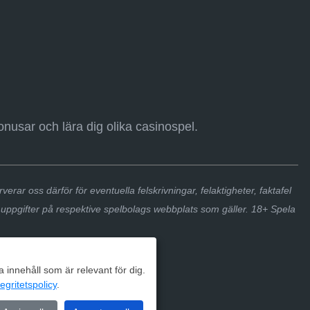
nusar och lära dig olika casinospel.
rar oss därför för eventuella felskrivningar, felaktigheter, faktafel
lla uppgifter på respektive spelbolags webbplats som gäller. 18+ Spela
 innehåll som är relevant för dig.
tegritetspolicy
.