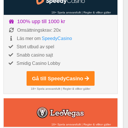
18+ Spela ansvarsfullt
|
Regler & villkor gäller
100% upp till 1000 kr
Omsättningskrav: 20x
Läs mer om
SpeedyCasino
Stort utbud av spel
Snabb casino sajt
Smidig Casino Lobby
Gå till SpeedyCasino
18+ Spela ansvarsfullt
|
Regler & villkor gäller
18+ Spela ansvarsfullt
|
Regler & villkor gäller