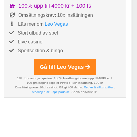
100% upp till 4000 kr + 100 fs
Omsättningskrav: 10x insättningen
Läs mer om
Leo Vegas
Stort utbud av spel
Live casino
Sportsektion & bingo
Gå till Leo Vegas
18+. Endast nya spelare. 100% Insättningsbonus upp till 4000 kr. +
100 gratisspins i spelet Pirots 5. Min insättning. 100 kr.
Omsättningskrav 10x i casinot. Giltigt i 60 dagar.
Regler & villkor gäller
.
stodlinjen.se
-
spelpaus.se
. Spela ansvarsfullt.