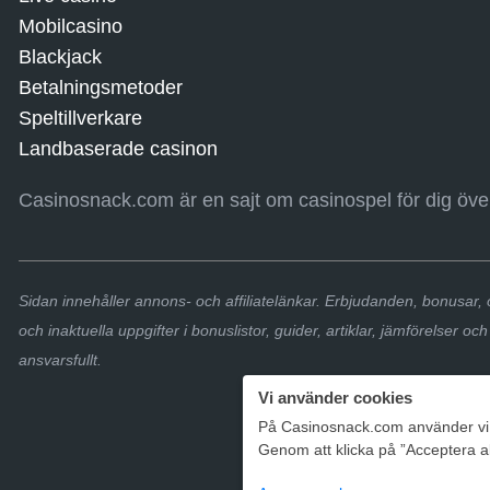
Mobilcasino
Blackjack
Betalningsmetoder
Speltillverkare
Landbaserade casinon
Casinosnack.com är en sajt om casinospel för dig över
Sidan innehåller annons- och affiliatelänkar. Erbjudanden, bonusar, o
och inaktuella uppgifter i bonuslistor, guider, artiklar, jämförelser 
ansvarsfullt.
På Casinosnack.com använder vi coo
Genom att klicka på ”Acceptera al