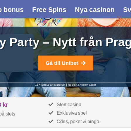
o bonus
Free Spins
Nya casinon
Sv
 Party – Nytt från Pra
Gå till Unibet
18+ Spela ansvarsfullt
|
Regler & villkor gäller
0 kr
Stort casino
Exklusiva spel
på slots
Odds, poker & bingo