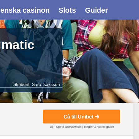
enska casinon
Slots
Guider
gmatic
Skribent:
Sara Isaksson
Gå till Unibet
18+ Spela ansvarsfullt
|
Regler & villkor gäller