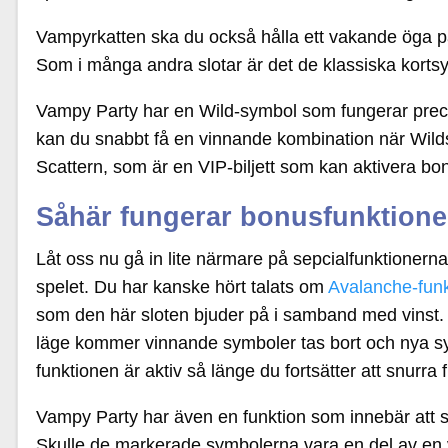
Vampyrkatten ska du också hålla ett vakande öga på 
Som i många andra slotar är det de klassiska korts
Vampy Party har en Wild-symbol som fungerar precis
kan du snabbt få en vinnande kombination när Wilds
Scattern, som är en VIP-biljett som kan aktivera bo
Såhär fungerar bonusfunktione
Låt oss nu gå in lite närmare på sepcialfunktionern
spelet. Du har kanske hört talats om
Avalanche-funk
som den här sloten bjuder på i samband med vinst. O
läge kommer vinnande symboler tas bort och nya s
funktionen är aktiv så länge du fortsätter att snurra
Vampy Party har även en funktion som innebär att s
Skulle de markerade symbolerna vara en del av en