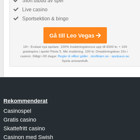
Stort utbud av spel
Live casino
Sportsektion & bingo
Gå till Leo Vegas
18+. Endast nya spelare. 100% Insättningsbonus upp till 4000 kr. + 100
gratisspins i spelet Pirots 5. Min insättning. 100 kr. Omsättningskrav 10x i
casinot. Giltigt i 60 dagar.
Regler & villkor gäller
.
stodlinjen.se
-
spelpaus.se
.
Spela ansvarsfullt.
Rekommenderat
Casinospel
Gratis casino
Skattefritt casino
Casinon med Swish