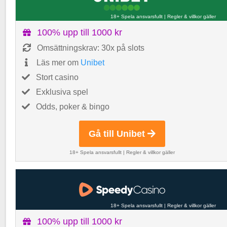
18+ Spela ansvarsfullt
|
Regler & villkor gäller
100% upp till 1000 kr
Omsättningskrav: 30x på slots
Läs mer om
Unibet
Stort casino
Exklusiva spel
Odds, poker & bingo
Gå till Unibet
18+ Spela ansvarsfullt
|
Regler & villkor gäller
18+ Spela ansvarsfullt
|
Regler & villkor gäller
100% upp till 1000 kr