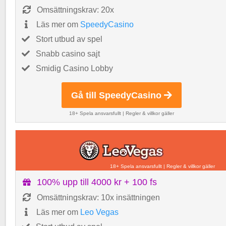
Omsättningskrav: 20x
Läs mer om
SpeedyCasino
Stort utbud av spel
Snabb casino sajt
Smidig Casino Lobby
Gå till SpeedyCasino
18+ Spela ansvarsfullt
|
Regler & villkor gäller
18+ Spela ansvarsfullt
|
Regler & villkor gäller
100% upp till 4000 kr + 100 fs
Omsättningskrav: 10x insättningen
Läs mer om
Leo Vegas