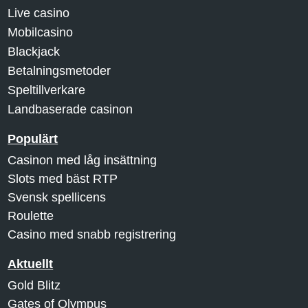
Live casino
Mobilcasino
Blackjack
Betalningsmetoder
Speltillverkare
Landbaserade casinon
Populärt
Casinon med låg insättning
Slots med bäst RTP
Svensk spellicens
Roulette
Casino med snabb registrering
Aktuellt
Gold Blitz
Gates of Olympus