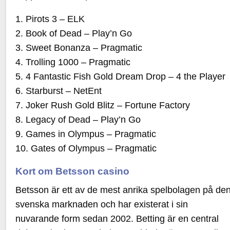
Pirots 3 – ELK
Book of Dead – Play’n Go
Sweet Bonanza – Pragmatic
Trolling 1000 – Pragmatic
4 Fantastic Fish Gold Dream Drop – 4 the Player
Starburst – NetEnt
Joker Rush Gold Blitz – Fortune Factory
Legacy of Dead – Play’n Go
Games in Olympus – Pragmatic
Gates of Olympus – Pragmatic
Kort om Betsson casino
Betsson är ett av de mest anrika spelbolagen på de
svenska marknaden och har existerat i sin
nuvarande form sedan 2002. Betting är en central