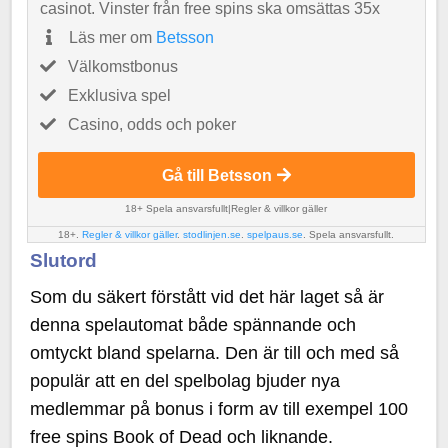
casinot. Vinster från free spins ska omsättas 35x
Läs mer om
Betsson
Välkomstbonus
Exklusiva spel
Casino, odds och poker
Gå till Betsson
18+ Spela ansvarsfullt
|
Regler & villkor gäller
18+.
Regler & villkor gäller
.
stodlinjen.se
.
spelpaus.se
. Spela ansvarsfullt.
Slutord
Som du säkert förstått vid det här laget så är
denna spelautomat både spännande och
omtyckt bland spelarna. Den är till och med så
populär att en del spelbolag bjuder nya
medlemmar på bonus i form av till exempel 100
free spins Book of Dead och liknande.