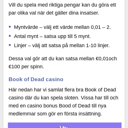
Vill du spela med riktiga pengar kan du göra ett
par olika val när det gäller dina insatser.
Myntvärde – välj ett värde mellan 0,01 – 2.
Antal mynt – satsa upp till 5 mynt.
Linjer – välj att satsa på mellan 1-10 linjer.
Dessa val gör att du kan satsa mellan €0,01och
€100 per spinn.
Book of Dead casino
Här nedan har vi samlat flera bra Book of Dead
casino där du kan spela sloten. Vissa har till och
med en casino bonus Bood of Dead till nya
medlemmar som gör en första insättning.