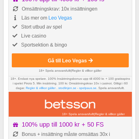
Omsättningskrav: 10x insättningen
Läs mer om
Leo Vegas
Stort utbud av spel
Live casino
Sportsektion & bingo
Gå till Leo Vegas
18+ Spela ansvarsfullt
|
Regler & villkor gäller
18+. Endast nya spelare. 100% Insättningsbonus upp till 4000 kr. + 100 gratisspins
i spelet Pirots 5. Min insättning. 100 kr. Omsättningskrav 10x i casinot. Giltigt i 60
dagar.
Regler & villkor gäller
.
stodlinjen.se
-
spelpaus.se
. Spela ansvarsfullt.
18+ Spela ansvarsfullt
|
Regler & villkor gäller
100% upp till 1000 kr + 50 FS
Bonus + insättning måste omsättas 30x i