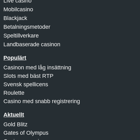
Live casino
Mobilcasino
Blackjack
Betalningsmetoder
Speltillverkare
Landbaserade casinon
Populärt
Casinon med låg insättning
Slots med bäst RTP
Svensk spellicens
Roulette
Casino med snabb registrering
Aktuellt
Gold Blitz
Gates of Olympus