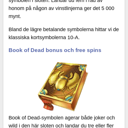
symbolen i sloten. Landar du fem i rad av
honom på någon av vinstlinjerna ger det 5 000
mynt.
Bland de lägre betalande symbolerna hittar vi de
klassiska kortsymbolerna 10-A.
Book of Dead bonus och free spins
Book of Dead-symbolen agerar både joker och
wild i den här sloten och landar du tre eller fler