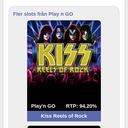
Fler slots från Play n GO
Play'n GO
RTP: 94.20%
Kiss Reels of Rock