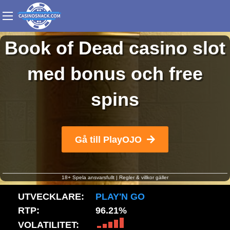
Book of Dead casino slot
med bonus och free
spins
Gå till PlayOJO
18+ Spela ansvarsfullt
|
Regler & villkor gäller
UTVECKLARE:
PLAY'N GO
RTP:
96.21%
VOLATILITET: