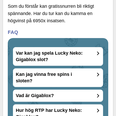
Som du förstår kan gratissnurren bli riktigt
spännande. Har du tur kan du kamma en
högvinst på 6950x insatsen.
FAQ
Var kan jag spela Lucky Neko:
Gigablox slot?
Kan jag vinna free spins i
sloten?
Vad är Gigablox?
Hur hög RTP har Lucky Neko: