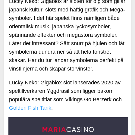
Lucky Neko: Gigablox är sloten för dig som gillar
japansk kultur, slots med häftig grafik och Mega-
symboler. I det här spelet finns nämligen både
orientalisk musik, japanska lyckosymboler,
spännande effekter och megastora symboler.
Låter det intressant? Sätt snurr på hjulen och låt
symbolerna dundra ner så att hela fönstret
skakar. Har du tur landar symbolerna perfekt på
vinstlinjerna och skapar storvinster.
Lucky Neko: Gigablox slot lanserades 2020 av
speltillverkaren Yggdrasil som ligger bakom
populära speltitlar som Vikings Go Berzerk och
Golden Fish Tank
.