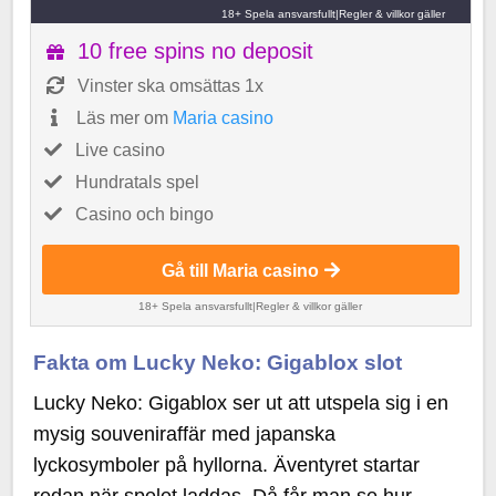
18+ Spela ansvarsfullt
|
Regler & villkor gäller
10 free spins no deposit
Vinster ska omsättas 1x
Läs mer om
Maria casino
Live casino
Hundratals spel
Casino och bingo
Gå till Maria casino
18+ Spela ansvarsfullt
|
Regler & villkor gäller
Fakta om Lucky Neko: Gigablox slot
Lucky Neko: Gigablox ser ut att utspela sig i en
mysig souveniraffär med japanska
lyckosymboler på hyllorna. Äventyret startar