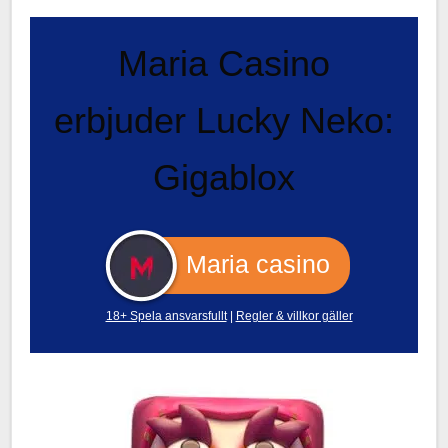
Maria Casino
erbjuder Lucky Neko:
Gigablox
Maria casino
18+ Spela ansvarsfullt
|
Regler & villkor gäller