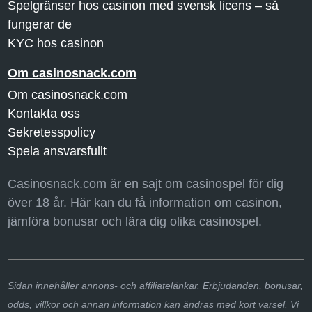
Spelgränser hos casinon med svensk licens – så
fungerar de
KYC hos casinon
Om casinosnack.com
Om casinosnack.com
Kontakta oss
Sekretesspolicy
Spela ansvarsfullt
Casinosnack.com är en sajt om casinospel för dig
över 18 år. Här kan du få information om casinon,
jämföra bonusar och lära dig olika casinospel.
Sidan innehåller annons- och affiliatelänkar. Erbjudanden, bonusar,
odds, villkor och annan information kan ändras med kort varsel. Vi