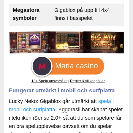
Megastora
Gigablox på upp till 4x4
symboler
finns i basspelet
Maria casino
18+ Spela ansvarsfullt
|
Regler & villkor gäller
Fungerar utmärkt i mobil och surfplatta
Lucky Neko: Gigablox går utmärkt att
spela i
mobil och surfplatta
. Yggdrasil har skapat spelet
i tekniken iSense 2.0+ så att du som spelare får
en bra spelupplevelse oavsett om du spelar i