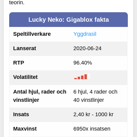
teorin.
Lucky Neko: Gigablox fakta
Speltillverkare
Yggdrasil
Lanserat
2020-06-24
RTP
96.40%
Volatilitet
Antal hjul, rader och
6 hjul, 4 rader och
vinstlinjer
40 vinstlinjer
Insats
2,40 kr - 1000 kr
Maxvinst
6950x insatsen