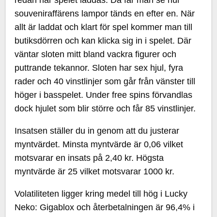
redan när spelet laddas. Då får man se hur
souveniraffärens lampor tänds en efter en. När
allt är laddat och klart för spel kommer man till
butiksdörren och kan klicka sig in i spelet. Där
väntar sloten mitt bland vackra figurer och
puttrande tekannor. Sloten har sex hjul, fyra
rader och 40 vinstlinjer som går från vänster till
höger i basspelet. Under free spins förvandlas
dock hjulet som blir större och får 85 vinstlinjer.
Insatsen ställer du in genom att du justerar
myntvärdet. Minsta myntvärde är 0,06 vilket
motsvarar en insats på 2,40 kr. Högsta
myntvärde är 25 vilket motsvarar 1000 kr.
Volatiliteten ligger kring medel till hög i Lucky
Neko: Gigablox och återbetalningen är 96,4% i