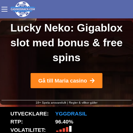
Lucky Neko: Gigablox
slot med bonus & free
spins
Gå till Maria casino
18+ Spela ansvarsfullt
|
Regler & villkor gäller
UTVECKLARE:
YGGDRASIL
RTP:
96.40%
VOLATILITET: