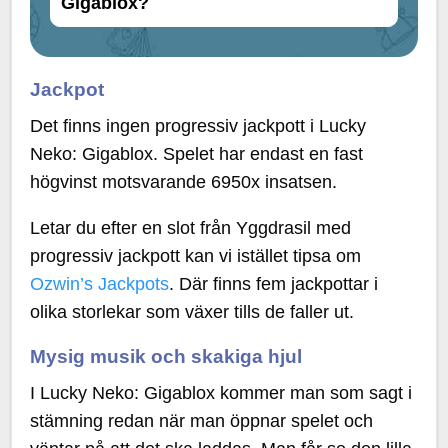
Gigablox?
Jackpot
Det finns ingen progressiv jackpott i Lucky
Neko: Gigablox. Spelet har endast en fast
högvinst motsvarande 6950x insatsen.
Letar du efter en slot från Yggdrasil med
progressiv jackpott kan vi istället tipsa om
Ozwin’s Jackpots
. Där finns fem jackpottar i
olika storlekar som växer tills de faller ut.
Mysig musik och skakiga hjul
I Lucky Neko: Gigablox kommer man som sagt i
stämning redan när man öppnar spelet och