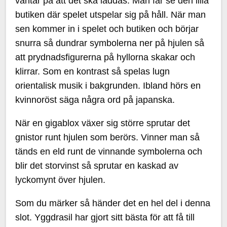
väntar på att det ska laddas. Man får se den lilla
butiken där spelet utspelar sig på håll. När man
sen kommer in i spelet och butiken och börjar
snurra så dundrar symbolerna ner på hjulen så
att prydnadsfigurerna på hyllorna skakar och
klirrar. Som en kontrast så spelas lugn
orientalisk musik i bakgrunden. Ibland hörs en
kvinnoröst säga några ord på japanska.
När en gigablox växer sig större sprutar det
gnistor runt hjulen som berörs. Vinner man så
tänds en eld runt de vinnande symbolerna och
blir det storvinst så sprutar en kaskad av
lyckomynt över hjulen.
Som du märker så händer det en hel del i denna
slot. Yggdrasil har gjort sitt bästa för att få till